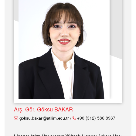
Arş. Gör. Göksu BAKAR
/
+90 (312) 586 8967
Lisans
: Atılım Üniversitesi
Yüksek Lisans
: Ankara Hacı