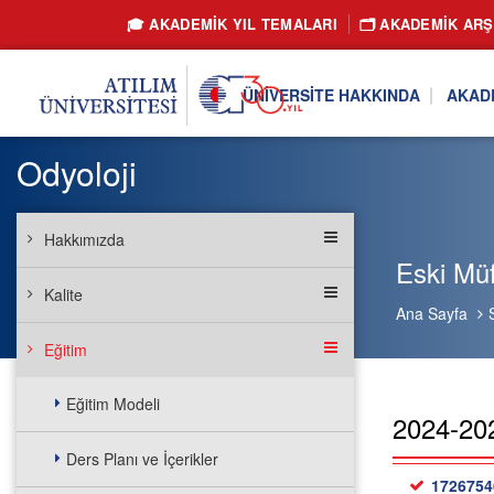
🎓 AKADEMİK YIL TEMALARI
🗂️ AKADEMIK ARŞ
ÜNIVERSITE HAKKINDA
AKAD
Odyoloji
Hakkımızda
Eski Müf
Kalite
Ana Sayfa
Eğitim
Eğitim Modeli
2024-202
Ders Planı ve İçerikler
17267546