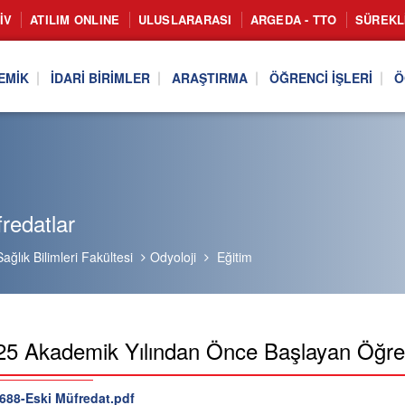
IV
ATILIM ONLINE
ULUSLARARASI
ARGEDA - TTO
SÜREKL
EMIK
İDARI BIRIMLER
ARAŞTIRMA
ÖĞRENCI İŞLERI
Ö
redatlar
Sağlık Bilimleri Fakültesi
Odyoloji
Eğitim
5 Akademik Yılından Önce Başlayan Öğrenc
88-Eski Müfredat.pdf