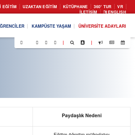
I EĞITIM
UZAKTAN EĞITIM
KÜTÜPHANE
360° TUR
VR
İLETIŞIM
ENGLISH
ĞRENCILER
KAMPÜSTE YAŞAM
ÜNIVERSITE ADAYLARI
|
|
Paydaşlık Nedeni
Eğitim-öğretim müfredatını