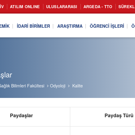
IV
ATILIM ONLINE
ULUSLARARASI
ARGEDA - TTO
SÜREKL
EMIK
İDARI BIRIMLER
ARAŞTIRMA
ÖĞRENCI İŞLERI
Ö
şlar
Sağlık Bilimleri Fakültesi
Odyoloji
Kalite
Paydaşlar
Paydaş Türü