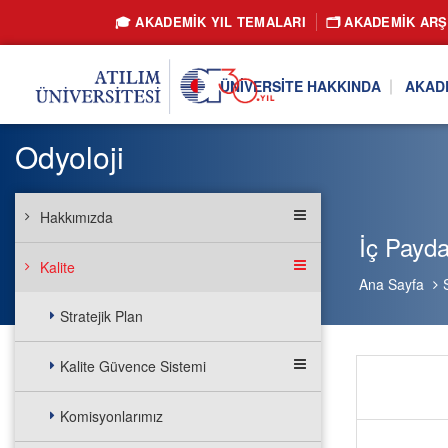
🎓 AKADEMİK YIL TEMALARI
🗂️ AKADEMIK ARŞ
ÜNIVERSITE HAKKINDA
AKAD
Odyoloji
Hakkımızda
İç Payda
Kalite
Ana Sayfa
Stratejik Plan
Kalite Güvence Sistemi
Komisyonlarımız