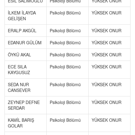
ESİL SALİMOĞLU
Psikoloji Bölümü
YÜKSEK ONUR
İLKEM İLAYDA
Psikoloji Bölümü
YÜKSEK ONUR
GELİŞEN
ERALP AKGÜL
Psikoloji Bölümü
YÜKSEK ONUR
EDANUR GÜLÜM
Psikoloji Bölümü
YÜKSEK ONUR
ÖYKÜ AKAL
Psikoloji Bölümü
YÜKSEK ONUR
ECE SILA
Psikoloji Bölümü
YÜKSEK ONUR
KAYGUSUZ
SEDA NUR
Psikoloji Bölümü
YÜKSEK ONUR
CANSEVER
ZEYNEP DEFNE
Psikoloji Bölümü
YÜKSEK ONUR
SERDAR
KAMİL BARIŞ
Psikoloji Bölümü
YÜKSEK ONUR
GOLAR