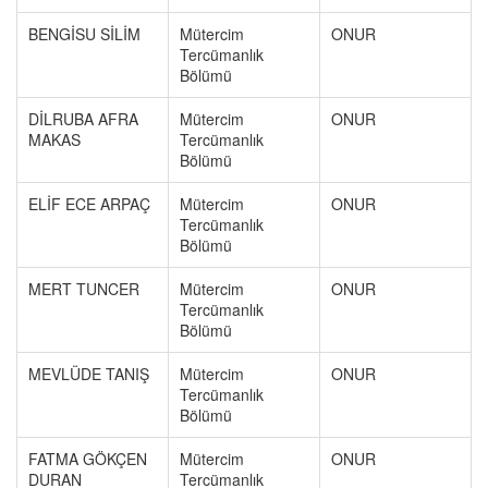
BENGİSU SİLİM
Mütercim
ONUR
Tercümanlık
Bölümü
DİLRUBA AFRA
Mütercim
ONUR
MAKAS
Tercümanlık
Bölümü
ELİF ECE ARPAÇ
Mütercim
ONUR
Tercümanlık
Bölümü
MERT TUNCER
Mütercim
ONUR
Tercümanlık
Bölümü
MEVLÜDE TANIŞ
Mütercim
ONUR
Tercümanlık
Bölümü
FATMA GÖKÇEN
Mütercim
ONUR
DURAN
Tercümanlık