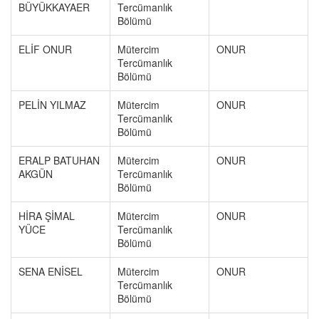
BÜYÜKKAYAER
Tercümanlık
Bölümü
ELİF ONUR
Mütercim
ONUR
Tercümanlık
Bölümü
PELİN YILMAZ
Mütercim
ONUR
Tercümanlık
Bölümü
ERALP BATUHAN
Mütercim
ONUR
AKGÜN
Tercümanlık
Bölümü
HİRA ŞİMAL
Mütercim
ONUR
YÜCE
Tercümanlık
Bölümü
SENA ENİSEL
Mütercim
ONUR
Tercümanlık
Bölümü