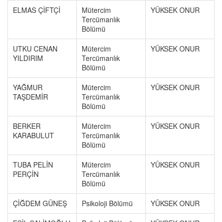
ELMAS ÇİFTÇİ
Mütercim
YÜKSEK ONUR
Tercümanlık
Bölümü
UTKU CENAN
Mütercim
YÜKSEK ONUR
YILDIRIM
Tercümanlık
Bölümü
YAĞMUR
Mütercim
YÜKSEK ONUR
TAŞDEMİR
Tercümanlık
Bölümü
BERKER
Mütercim
YÜKSEK ONUR
KARABULUT
Tercümanlık
Bölümü
TUBA PELİN
Mütercim
YÜKSEK ONUR
PERÇİN
Tercümanlık
Bölümü
ÇİĞDEM GÜNEŞ
Psikoloji Bölümü
YÜKSEK ONUR