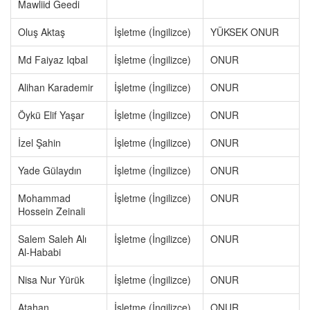
Mawliid Geedi
Oluş Aktaş
İşletme (İngilizce)
YÜKSEK ONUR
Md Faiyaz Iqbal
İşletme (İngilizce)
ONUR
Alihan Karademir
İşletme (İngilizce)
ONUR
Öykü Elif Yaşar
İşletme (İngilizce)
ONUR
İzel Şahin
İşletme (İngilizce)
ONUR
Yade Gülaydın
İşletme (İngilizce)
ONUR
Mohammad
İşletme (İngilizce)
ONUR
Hossein Zeinali
Salem Saleh Alı
İşletme (İngilizce)
ONUR
Al-Hababi
Nisa Nur Yürük
İşletme (İngilizce)
ONUR
Atahan
İşletme (İngilizce)
ONUR