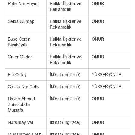
Pelin Nur Hayırlı
Halkla İlişkiler ve
ONUR
Reklamcılık
Selda Gürdap
Halkla İlişkiler ve
ONUR
Reklamcılık
Buse Ceren
Halkla İlişkiler ve
ONUR
Başıbüyük
Reklamcılık
Ömer Önder
Halkla İlişkiler ve
ONUR
Reklamcılık
Efe Oktay
İktisat (İngilizce)
YÜKSEK ONUR
Cansu Nur Çelik
İktisat (İngilizce)
YÜKSEK ONUR
Rayan Ahmed
İktisat (İngilizce)
ONUR
Zeinelabdin
Mustafa
Nursimay Var
İktisat (İngilizce)
ONUR
Muhammed Fatih
İktisat (İngilizce)
ONUR