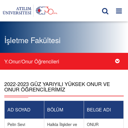
İşletme Fakültesi
Y.Onur/Onur Öğrencileri
2022-2023 GÜZ YARIYILI YÜKSEK ONUR VE
ONUR ÖĞRENCİLERİMİZ
AD SOYAD
BÖLÜM
BELGE ADI
Pelin Sevi
Halkla İlişkiler ve
ONUR