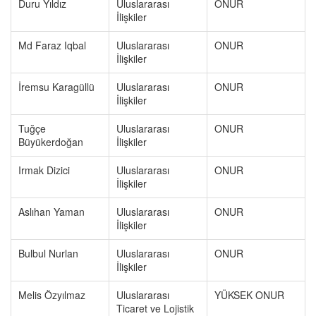
Duru Yıldız
Uluslararası
ONUR
İlişkiler
Md Faraz Iqbal
Uluslararası
ONUR
İlişkiler
İremsu Karagüllü
Uluslararası
ONUR
İlişkiler
Tuğçe
Uluslararası
ONUR
Büyükerdoğan
İlişkiler
Irmak Dizici
Uluslararası
ONUR
İlişkiler
Aslıhan Yaman
Uluslararası
ONUR
İlişkiler
Bulbul Nurlan
Uluslararası
ONUR
İlişkiler
Melis Özyılmaz
Uluslararası
YÜKSEK ONUR
Ticaret ve Lojistik