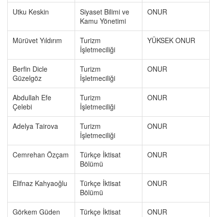
Utku Keskin
Siyaset Bilimi ve
ONUR
Kamu Yönetimi
Mürüvet Yıldırım
Turizm
YÜKSEK ONUR
İşletmeciliği
Berfin Dicle
Turizm
ONUR
Güzelgöz
İşletmeciliği
Abdullah Efe
Turizm
ONUR
Çelebi
İşletmeciliği
Adelya Tairova
Turizm
ONUR
İşletmeciliği
Cemrehan Özçam
Türkçe İktisat
ONUR
Bölümü
Elifnaz Kahyaoğlu
Türkçe İktisat
ONUR
Bölümü
Görkem Güden
Türkçe İktisat
ONUR