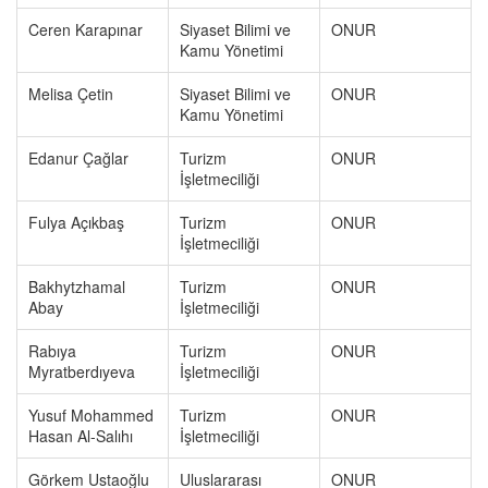
Ceren Karapınar
Siyaset Bilimi ve
ONUR
Kamu Yönetimi
Melisa Çetin
Siyaset Bilimi ve
ONUR
Kamu Yönetimi
Edanur Çağlar
Turizm
ONUR
İşletmeciliği
Fulya Açıkbaş
Turizm
ONUR
İşletmeciliği
Bakhytzhamal
Turizm
ONUR
Abay
İşletmeciliği
Rabıya
Turizm
ONUR
Myratberdıyeva
İşletmeciliği
Yusuf Mohammed
Turizm
ONUR
Hasan Al-Salıhı
İşletmeciliği
Görkem Ustaoğlu
Uluslararası
ONUR