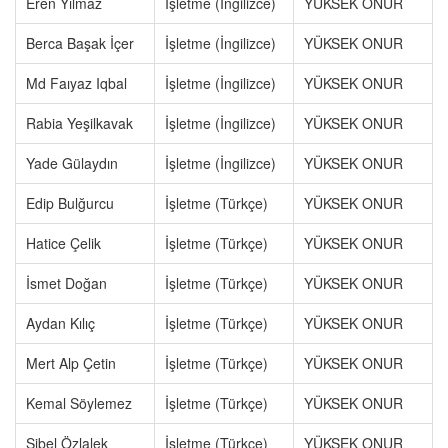
Eren Yılmaz
İşletme (İngilizce)
YÜKSEK ONUR
Berca Başak İçer
İşletme (İngilizce)
YÜKSEK ONUR
Md Faıyaz Iqbal
İşletme (İngilizce)
YÜKSEK ONUR
Rabia Yeşilkavak
İşletme (İngilizce)
YÜKSEK ONUR
Yade Gülaydın
İşletme (İngilizce)
YÜKSEK ONUR
Edip Bulğurcu
İşletme (Türkçe)
YÜKSEK ONUR
Hatice Çelik
İşletme (Türkçe)
YÜKSEK ONUR
İsmet Doğan
İşletme (Türkçe)
YÜKSEK ONUR
Aydan Kılıç
İşletme (Türkçe)
YÜKSEK ONUR
Mert Alp Çetin
İşletme (Türkçe)
YÜKSEK ONUR
Kemal Söylemez
İşletme (Türkçe)
YÜKSEK ONUR
Sibel Özlalek
İşletme (Türkçe)
YÜKSEK ONUR