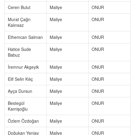
Ceren Bulut
Maliye
ONUR
Murat Çağrı
Maliye
ONUR
Kalınsaz
Ethemcan Salman
Maliye
ONUR
Hatice Sude
Maliye
ONUR
Babuz
İremnur Akgeyik
Maliye
ONUR
Elif Selin Kılıç
Maliye
ONUR
Ayça Dursun
Maliye
ONUR
Bestegül
Maliye
ONUR
Kamişoğlu
Özlem Özdoğan
Maliye
ONUR
Doğukan Yeniay
Maliye
ONUR