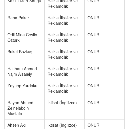
Kazım Mert Sangu
Halkla İlişkiler ve
ONUR
Reklamcılık
Rana Paker
Halkla İlişkiler ve
ONUR
Reklamcılık
Odil Mina Ceylin
Halkla İlişkiler ve
ONUR
Öztürk
Reklamcılık
Buket Bozkuş
Halkla İlişkiler ve
ONUR
Reklamcılık
Haıtham Ahmed
Halkla İlişkiler ve
ONUR
Najm Alsaıely
Reklamcılık
Zeynep Yurdakul
Halkla İlişkiler ve
ONUR
Reklamcılık
Rayan Ahmed
İktisat (İngilizce)
ONUR
Zeınelabdın
Mustafa
Ahsen Akı
İktisat (İngilizce)
ONUR