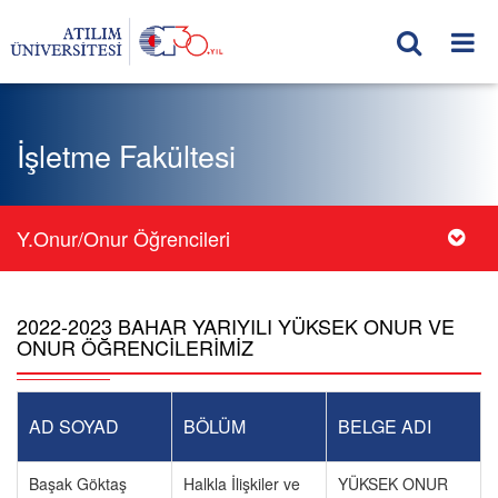
İşletme Fakültesi
Y.Onur/Onur Öğrencileri
2022-2023 BAHAR YARIYILI YÜKSEK ONUR VE
ONUR ÖĞRENCİLERİMİZ
AD SOYAD
BÖLÜM
BELGE ADI
Başak Göktaş
Halkla İlişkiler ve
YÜKSEK ONUR