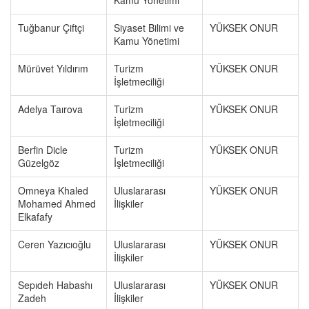
Kamu Yönetimi
Tuğbanur Çiftçi
Siyaset Bilimi ve
YÜKSEK ONUR
Kamu Yönetimi
Mürüvet Yıldırım
Turizm
YÜKSEK ONUR
İşletmeciliği
Adelya Taırova
Turizm
YÜKSEK ONUR
İşletmeciliği
Berfin Dicle
Turizm
YÜKSEK ONUR
Güzelgöz
İşletmeciliği
Omneya Khaled
Uluslararası
YÜKSEK ONUR
Mohamed Ahmed
İlişkiler
Elkafafy
Ceren Yazıcıoğlu
Uluslararası
YÜKSEK ONUR
İlişkiler
Sepıdeh Habashı
Uluslararası
YÜKSEK ONUR
Zadeh
İlişkiler