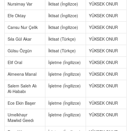
Nursimay Var
İktisat (İngilizce)
YÜKSEK ONUR
Efe Oktay
İktisat (İngilizce)
YÜKSEK ONUR
Cansu Nur Çelik
İktisat (İngilizce)
YÜKSEK ONUR
Sıla Gül Akar
İktisat (Türkçe)
YÜKSEK ONUR
Gülsu Özgün
İktisat (Türkçe)
YÜKSEK ONUR
Elif Oral
İşletme (İngilizce)
YÜKSEK ONUR
Almeena Manal
İşletme (İngilizce)
YÜKSEK ONUR
Salem Saleh Alı
İşletme (İngilizce)
YÜKSEK ONUR
Al-Hababı
Ece Ekin Başer
İşletme (İngilizce)
YÜKSEK ONUR
Umelkhayr
İşletme (İngilizce)
YÜKSEK ONUR
Mawlııd Geedı