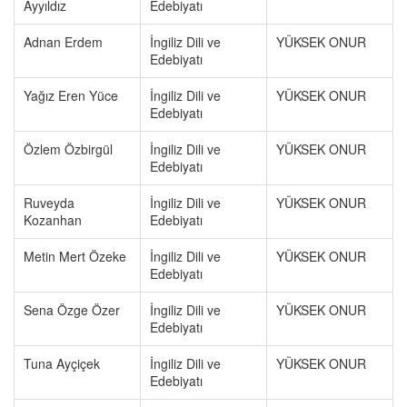
Ayyıldız
Edebiyatı
Adnan Erdem
İngiliz Dili ve
YÜKSEK ONUR
Edebiyatı
Yağız Eren Yüce
İngiliz Dili ve
YÜKSEK ONUR
Edebiyatı
Özlem Özbirgül
İngiliz Dili ve
YÜKSEK ONUR
Edebiyatı
Ruveyda
İngiliz Dili ve
YÜKSEK ONUR
Kozanhan
Edebiyatı
Metin Mert Özeke
İngiliz Dili ve
YÜKSEK ONUR
Edebiyatı
Sena Özge Özer
İngiliz Dili ve
YÜKSEK ONUR
Edebiyatı
Tuna Ayçiçek
İngiliz Dili ve
YÜKSEK ONUR
Edebiyatı