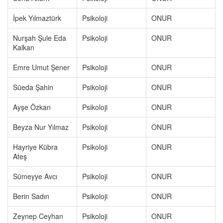
İpek Yılmaztürk
Psikoloji
ONUR
Nurşah Şule Eda
Psikoloji
ONUR
Kalkan
Emre Umut Şener
Psikoloji
ONUR
Süeda Şahin
Psikoloji
ONUR
Ayşe Özkan
Psikoloji
ONUR
Beyza Nur Yılmaz
Psikoloji
ONUR
Hayriye Kübra
Psikoloji
ONUR
Ateş
Sümeyye Avcı
Psikoloji
ONUR
Berin Sadın
Psikoloji
ONUR
Zeynep Ceyhan
Psikoloji
ONUR