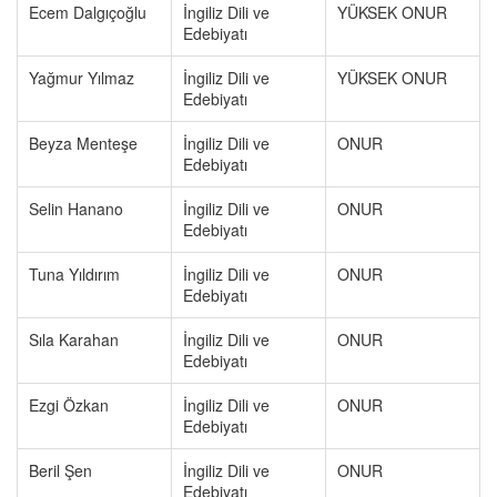
Ecem Dalgıçoğlu
İngiliz Dili ve
YÜKSEK ONUR
Edebiyatı
Yağmur Yılmaz
İngiliz Dili ve
YÜKSEK ONUR
Edebiyatı
Beyza Menteşe
İngiliz Dili ve
ONUR
Edebiyatı
Selin Hanano
İngiliz Dili ve
ONUR
Edebiyatı
Tuna Yıldırım
İngiliz Dili ve
ONUR
Edebiyatı
Sıla Karahan
İngiliz Dili ve
ONUR
Edebiyatı
Ezgi Özkan
İngiliz Dili ve
ONUR
Edebiyatı
Beril Şen
İngiliz Dili ve
ONUR
Edebiyatı