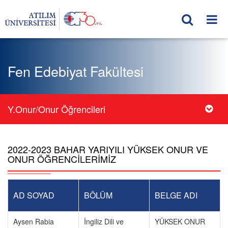
Fen Edebiyat Fakültesi
Y.Onur/Onur Öğrencileri
2022-2023 BAHAR YARIYILI YÜKSEK ONUR VE
ONUR ÖĞRENCİLERİMİZ
AD SOYAD
BÖLÜM
BELGE ADI
Aysen Rabia
İngiliz Dili ve
YÜKSEK ONUR