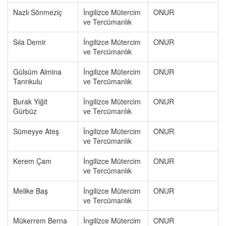
Nazlı Sönmeziç
İngilizce Mütercim
ONUR
ve Tercümanlık
Sıla Demir
İngilizce Mütercim
ONUR
ve Tercümanlık
Gülsüm Almina
İngilizce Mütercim
ONUR
Tanrıkulu
ve Tercümanlık
Burak Yiğit
İngilizce Mütercim
ONUR
Gürbüz
ve Tercümanlık
Sümeyye Ateş
İngilizce Mütercim
ONUR
ve Tercümanlık
Kerem Çam
İngilizce Mütercim
ONUR
ve Tercümanlık
Melike Baş
İngilizce Mütercim
ONUR
ve Tercümanlık
Mükerrem Berna
İngilizce Mütercim
ONUR