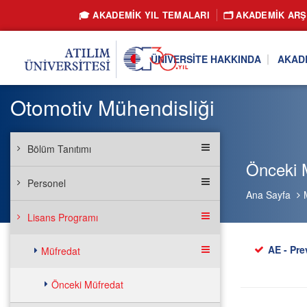
🎓 AKADEMİK YIL TEMALARI
🗂️ AKADEMIK ARŞ
ÜNIVERSITE HAKKINDA
AKAD
Otomotiv Mühendisliği
Bölüm Tanıtımı
Önceki 
Personel
Ana Sayfa
Lisans Programı
AE - Pre
Müfredat
Önceki Müfredat