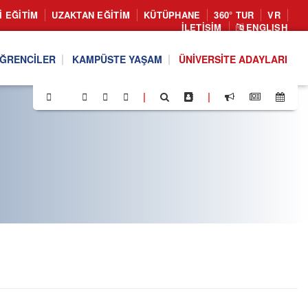
I EĞITIM
UZAKTAN EĞITIM
KÜTÜPHANE
360° TUR
VR
İLETIŞIM
ENGLISH
ĞRENCILER
KAMPÜSTE YAŞAM
ÜNIVERSITE ADAYLARI
|
|