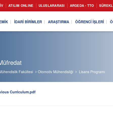
IV
ATILIM ONLINE
ULUSLARARASI
ARGEDA - TTO
SÜREKL
EMIK
İDARI BIRIMLER
ARAŞTIRMA
ÖĞRENCI İŞLERI
Ö
Müfredat
Mühendislik Fakültesi
Otomotiv Mühendisliği
Lisans Programı
vious Curriculum.pdf