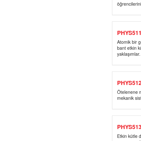
öğrencilerini
PHYS51
Atomik bir g
bant etkin k
yaklaşımlar.
PHYS51
Ötelenene m
mekanik sis
PHYS51
Etkin kütle