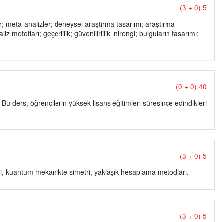
(3 + 0) 5
tler; meta-analizler; deneysel araştırma tasarımı; araştırma
z metotları; geçerlilik; güvenilirlilik; nirengi; bulguların tasarımı;
(0 + 0) 40
r. Bu ders, öğrencilerin yüksek lisans eğitimleri süresince edindikleri
(3 + 0) 5
, kuantum mekanikte simetri, yaklaşık hesaplama metodları.
(3 + 0) 5