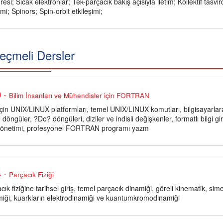
si; Sıcak elektronlar; Tek-parçacık bakış açısıyla iletim; Kollektif tasvi
mi; Spinors; Spin-orbit etkileşimi;
eçmeli Dersler
-
0
Bilim İnsanları ve Mühendisler için FORTRAN
n UNIX/LINUX platformları, temel UNIX/LINUX komutları, bilgisayarlara
 döngüler, ?Do? döngüleri, diziler ve indisli değişkenler, formatlı bilgi g
 yönetimi, profesyonel FORTRAN programı yazm
-
4
Parçacık Fiziği
ık fiziğine tarihsel giriş, temel parçacık dinamiği, göreli kinematik, si
miği, kuarkların elektrodinamiği ve kuantumkromodinamiği