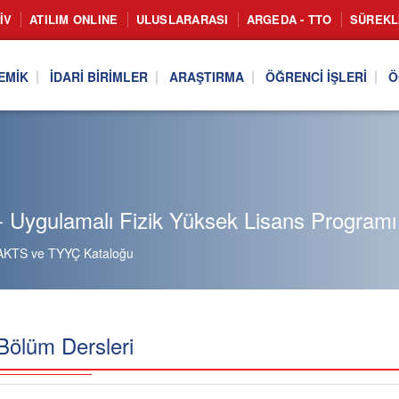
IV
ATILIM ONLINE
ULUSLARARASI
ARGEDA - TTO
SÜREKL
EMIK
İDARI BIRIMLER
ARAŞTIRMA
ÖĞRENCI İŞLERI
Ö
 Uygulamalı Fizik Yüksek Lisans Programı 
AKTS ve TYYÇ Kataloğu
Bölüm Dersleri