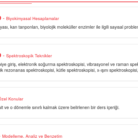
-
9
Biyokimyasal Hesaplamalar
yası, kan tanponları, biyolojik moleküller enzimler ile ilgili sayısal prob
-
9
Spektroskopik Teknikler
iye giriş, elektronik soğurma spektroskopisi, vibrasyonel ve raman spek
k rezonanas spektroskopisi, kütle spektroskopisi, x-ışını spektroskopi
Özel Konular
 ve o dönemle sınırlı kalmak üzere belirlenen bir ders içeriği.
-
Modelleme, Analiz ve Benzetim