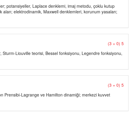
kenler; potansiyeller, Laplace denklemi, imaj metodu, çoklu kutup
k alan; elektrodinamik, Maxwell denklemleri, korunum yasaları;
(3 + 0) 5
, Sturm-Liouville teorisi, Bessel fonksiyonu, Legendre fonksiyonu,
(3 + 0) 5
lton Prensibi-Lagrange ve Hamilton dinamiği; merkezi kuvvet