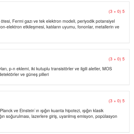
(3 + 0) 5
in ötesi, Fermi gazı ve tek elektron modeli, periyodik potansiyel
ron-elektron etkileşmesi, katıların uyumu, fononlar, metallerin ve
(3 + 0) 5
arı, p-n eklemi, iki kutuplu transistörler ve ilgili aletler, MOS
etektörler ve güneş pilleri
(3 + 0) 5
Planck ve Einstein`ın ışığın kuanta hipotezi, ışığın klasik
ığın soğurulması, lazerlere giriş, uyarılmış emisyon, popülasyon