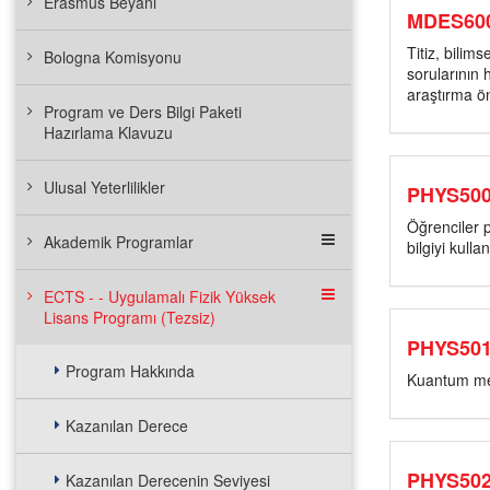
Erasmus Beyanı
MDES60
Titiz, bilim
Bologna Komisyonu
sorularının h
araştırma ön
Program ve Ders Bilgi Paketi
Hazırlama Klavuzu
Ulusal Yeterlilikler
PHYS50
Öğrenciler p
Akademik Programlar
bilgiyi kull
ECTS - - Uygulamalı Fizik Yüksek
Lisans Programı (Tezsiz)
PHYS50
Program Hakkında
Kuantum mek
Kazanılan Derece
PHYS50
Kazanılan Derecenin Seviyesi