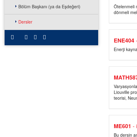
Bölüm Başkanı (ya da Eşdeğeri)
Ötelenmeli m
dönmeli mek
Dersler
ENE404
Enerji kaynak
MATH58
Varyasyonlar
Liouville p
teorisi, Ne
-
ME601
Bu dersin am