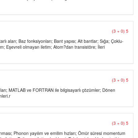
(3 + 0) 5
arlı alan; Baz fonksiyonları; Bant yapısı; Alt bantlar; Sığa; Çoklu-
im; Eşevreli olmayan iletim; Atom?dan transistöre; İleri
(3 + 0) 5
amları; MATLAB ve FORTRAN ile bilgisayarlı çözümler; Dönen
leri.r
(3 + 0) 5
ğlanması; Phonon yayılım ve emilim hızları; Ömür süresi momentum