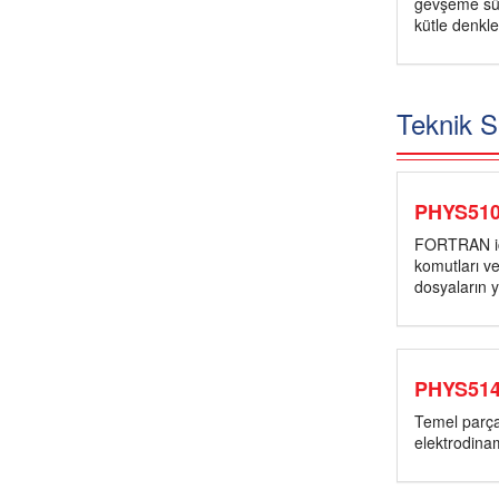
gevşeme süre
kütle denkle
Teknik S
PHYS51
FORTRAN içi
komutları ve
dosyaların
PHYS51
Temel parçac
elektrodina