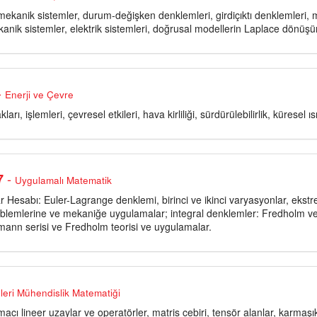
ekanik sistemler, durum-değişken denklemleri, girdiçıktı denklemleri, m
anik sistemler, elektrik sistemleri, doğrusal modellerin Laplace dönüş
-
Enerji ve Çevre
ları, işlemleri, çevresel etkileri, hava kirliliği, sürdürülebilirlik, küresel 
-
7
Uygulamalı Matematik
 Hesabı: Euler-Lagrange denklemi, birinci ve ikinci varyasyonlar, ekstr
roblemlerine ve mekaniğe uygulamalar; integral denklemler: Fredholm ve 
umann serisi ve Fredholm teorisi ve uygulamalar.
İleri Mühendislik Matematiği
acı lineer uzaylar ve operatörler, matris cebiri, tensör alanlar, karma