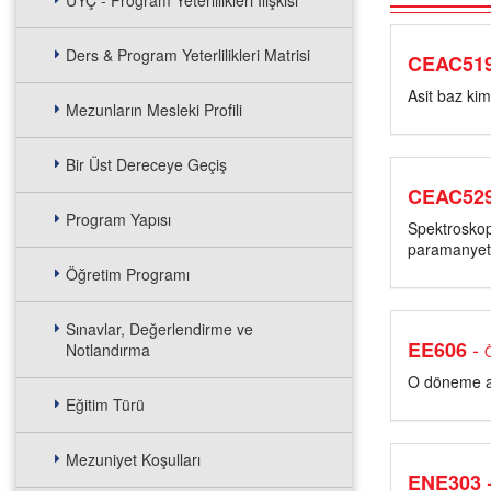
UYÇ - Program Yeterlilikleri İlişkisi
Ders & Program Yeterlilikleri Matrisi
CEAC51
Asit baz kim
Mezunların Mesleki Profili
Bir Üst Dereceye Geçiş
CEAC52
Program Yapısı
Spektroskop
paramanyeti
Öğretim Programı
Sınavlar, Değerlendirme ve
-
EE606
Notlandırma
O döneme ait
Eğitim Türü
Mezuniyet Koşulları
ENE303