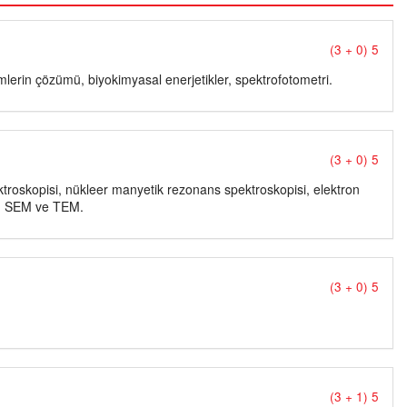
(3 + 0) 5
lemlerin çözümü, biyokimyasal enerjetikler, spektrofotometri.
(3 + 0) 5
troskopisi, nükleer manyetik rezonans spektroskopisi, elektron
si, SEM ve TEM.
(3 + 0) 5
(3 + 1) 5