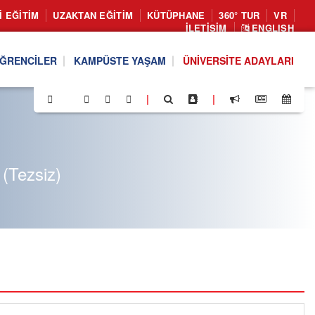
I EĞITIM
UZAKTAN EĞITIM
KÜTÜPHANE
360° TUR
VR
İLETIŞIM
ENGLISH
ĞRENCILER
KAMPÜSTE YAŞAM
ÜNIVERSITE ADAYLARI
|
|
(Tezsiz)