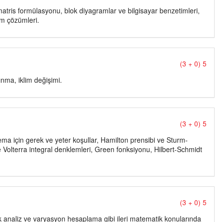
atris formülasyonu, blok diyagramlar ve bilgisayar benzetimleri,
üm çözümleri.
(3 + 0) 5
ısınma, iklim değişimi.
(3 + 0) 5
ema için gerek ve yeter koşullar, Hamilton prensibi ve Sturm-
Volterra integral denklemleri, Green fonksiyonu, Hilbert-Schmidt
(3 + 0) 5
şık analiz ve varyasyon hesaplama gibi ileri matematik konularında