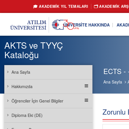
🎓 AKADEMİK YIL TEMALARI
🗂️ AKADEMIK ARŞ
ÜNIVERSITE HAKKINDA
AKAD
AKTS ve TYYÇ
Kataloğu
ECTS - -
Ana Sayfa
Ana Sayfa
Hakkımızda
Öğrenciler İçin Genel Bilgiler
Zorunlu 
Diploma Eki (DE)