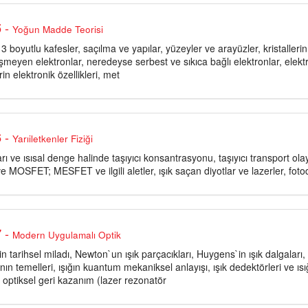
-
5
Yoğun Madde Teorisi
e 3 boyutlu kafesler, saçılma ve yapılar, yüzeyler ve arayüzler, kristaller
eşmeyen elektronlar, neredeyse serbest ve sıkıca bağlı elektronlar, elekt
rin elektronik özellikleri, met
-
6
Yarıiletkenler Fiziği
rı ve ısısal denge halinde taşıyıcı konsantrasyonu, taşıyıcı transport olayl
e MOSFET; MESFET ve ilgili aletler, ışık saçan diyotlar ve lazerler, fotod
-
7
Modern Uygulamalı Optik
ğin tarihsel miladı, Newton`un ışık parçacıkları, Huygens`in ışık dalgaları, 
ın temelleri, ışığın kuantum mekaniksel anlayışı, ışık dedektörleri ve ıs
 optiksel geri kazanım (lazer rezonatör