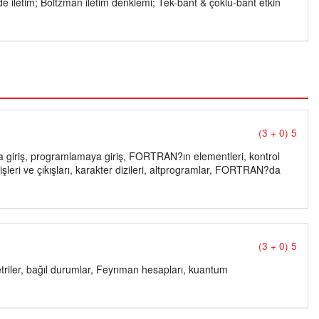
rde iletim; Boltzman iletim denklemi; Tek-bant & çoklu-bant etkin
(3 + 0) 5
 giriş, programlamaya giriş, FORTRAN?ın elementleri, kontrol
irişleri ve çıkışları, karakter dizileri, altprogramlar, FORTRAN?da
(3 + 0) 5
metriler, bağıl durumlar, Feynman hesapları, kuantum