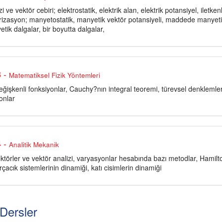
zi ve vektör cebiri; elektrostatik, elektrik alan, elektrik potansiyel, ilet
larizasyon; manyetostatik, manyetik vektör potansiyeli, maddede manyeti
tik dalgalar, bir boyutta dalgalar,
-
3
Matematiksel Fizik Yöntemleri
işkenli fonksiyonlar, Cauchy?nın integral teoremi, türevsel denklemler
onlar
-
4
Analitik Mekanik
vektörler ve vektör analizi, varyasyonlar hesabında bazı metodlar, Hami
rçacık sistemlerinin dinamiği, katı cisimlerin dinamiği
Dersler