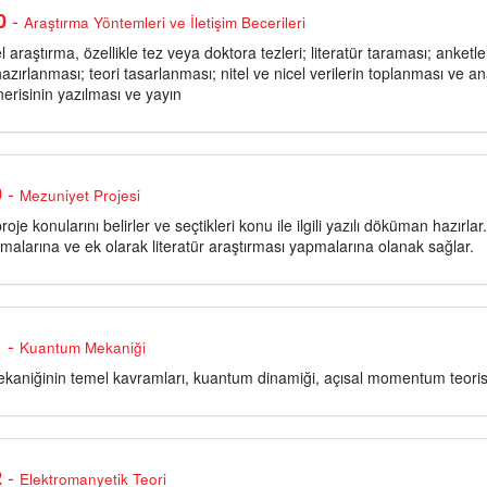
-
0
Araştırma Yöntemleri ve İletişim Becerileri
sel araştırma, özellikle tez veya doktora tezleri; literatür taraması; anke
azırlanması; teori tasarlanması; nitel ve nicel verilerin toplanması ve anali
erisinin yazılması ve yayın
-
0
Mezuniyet Projesi
roje konularını belirler ve seçtikleri konu ile ilgili yazılı döküman hazırla
anmalarına ve ek olarak literatür araştırması yapmalarına olanak sağlar.
-
1
Kuantum Mekaniği
aniğinin temel kavramları, kuantum dinamiği, açısal momentum teorisi
-
2
Elektromanyetik Teori