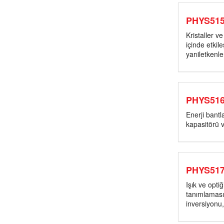
PHYS51
Kristaller v
içinde etkil
yarıiletkenle
PHYS51
Enerji bantla
kapasitörü v
PHYS51
Işık ve opti
tanımlamasın
inversiyonu,