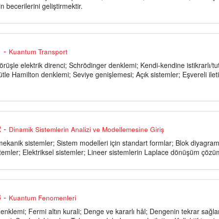
n becerilerini geliştirmektir.
-
1
Kuantum Transport
örüşle elektrik direnci; Schrödinger denklemi; Kendi-kendine istikrarlı/tut
ütle Hamilton denklemi; Seviye genişlemesi; Açık sistemler; Eşvereli ilet
-
2
Dinamik Sistemlerin Analizi ve Modellemesine Giriş
ekanik sistemler; Sistem modelleri için standart formlar; Blok diyagr
temler; Elektriksel sistemler; Lineer sistemlerin Laplace dönüşüm çözüm
-
3
Kuantum Fenomenleri
 denklemi; Fermi altın kurali; Denge ve kararlı hâl; Dengenin tekrar sa