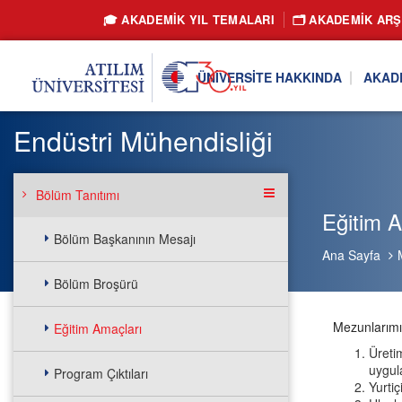
🎓 AKADEMİK YIL TEMALARI
🗂️ AKADEMIK ARŞ
ÜNIVERSITE HAKKINDA
AKAD
Endüstri Mühendisliği
Bölüm Tanıtımı
Eğitim A
Bölüm Başkanının Mesajı
Ana Sayfa
Bölüm Broşürü
M
Eğitim Amaçları
Üreti
uygula
Program Çıktıları
Yurti