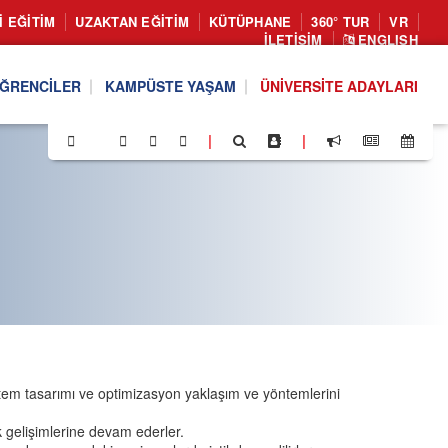
I EĞITIM
UZAKTAN EĞITIM
KÜTÜPHANE
360° TUR
VR
İLETIŞIM
ENGLISH
ĞRENCILER
KAMPÜSTE YAŞAM
ÜNIVERSITE ADAYLARI
|
|
ımız;
istem tasarımı ve optimizasyon yaklaşım ve yöntemlerini
k gelişimlerine devam ederler.