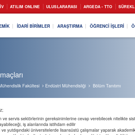
IV
ATILIM ONLINE
ULUSLARARASI
ARGEDA - TTO
SÜREKL
EMIK
İDARI BIRIMLER
ARAŞTIRMA
ÖĞRENCI İŞLERI
Ö
maçları
Mühendislik Fakültesi
Endüstri Mühendisliği
Bölüm Tanıtımı
ezunlar
m ve servis sektörlerinin gereksinimlerine cevap verebilecek nitelikte s
yabileceği, iş alanlarında istihdam edilir
çi ve yutdışındaki üniversitelerde lisansüstü çalışmalar yaparak akademi