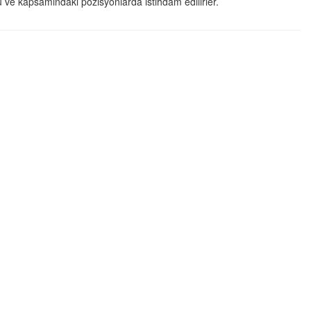
u ve kapsamındaki pozisyonlarda istihdam edilirler.