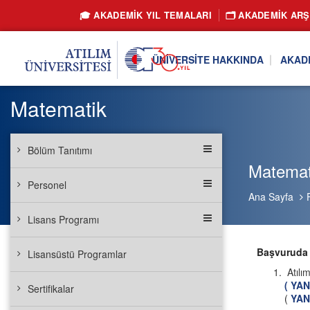
🎓 AKADEMİK YIL TEMALARI
🗂️ AKADEMIK ARŞ
ÜNIVERSITE HAKKINDA
AKAD
Matematik
Bölüm Tanıtımı
Matemat
Personel
Ana Sayfa
Lisans Programı
Başvuruda 
Lisansüstü Programlar
Atılı
( YAN
Sertifikalar
(
YAND