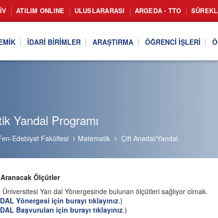
IV
ATILIM ONLINE
ULUSLARARASI
ARGEDA - TTO
SÜREKL
EMIK
İDARI BIRIMLER
ARAŞTIRMA
ÖĞRENCI İŞLERI
Ö
ik Yandal Programı
Fen-Edebiyat Fakültesi
Matematik
Çift Anadal/Yandal
Aranacak Ölçütler
m Üniversitesi Yan dal Yönergesinde bulunan ölçütleri sağlıyor olmak.
DAL Yönergesi için burayı tıklayınız
.)
AL Başvuruları için burayı tıklayınız
.)