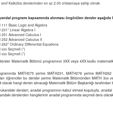
ci sınıf Kalkülüs derslerinden en az 2.00 ortalamaya sahip olmak
yandal programı kapsamında alınması öngörülen dersler aşağıda li
111 Basic Logic and Algebra
231* Linear Algebra I
251 Advanced Calculus I
252 Advanced Calculus II
262* Ordinary Differential Equations
xxx Seçmeli (*)
xxx Seçmeli (*)
 dersler Matematik Bölümü programının 3XX veya 4XX kodlu matematik d
ogramında MATH275 yerine MATH231, MATH276 yerine MATH262 say
n öğrenciler bu dersler yerine Matematik Bölümünden MATH 3xx veya
 olarak hangi dersin alınacağı Matematik Bölüm Başkanlığı tarafından be
yukarıdaki dersleri, anadal programının kabul etmesi koşuluyla, anada
arıdaki derslerden hangilerinin anadal programında seçmeli ders olarak 