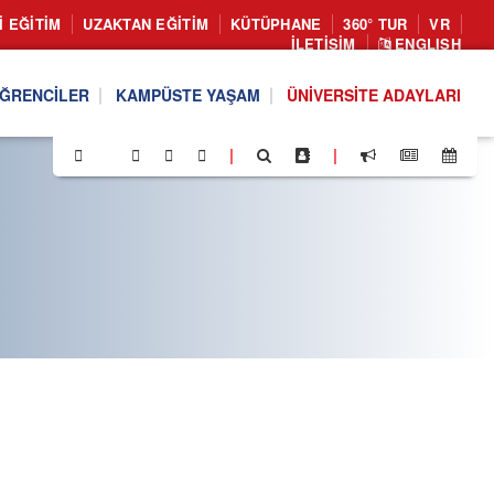
I EĞITIM
UZAKTAN EĞITIM
KÜTÜPHANE
360° TUR
VR
İLETIŞIM
ENGLISH
ĞRENCILER
KAMPÜSTE YAŞAM
ÜNIVERSITE ADAYLARI
|
|