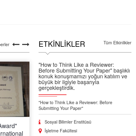
ETKINLIKLER
Tüm Etkinlikler
erler
"How to Think Like a Reviewer:
Before Submitting Your Paper" başlıklı
konuk konuşmamızı yoğun katılım ve
büyük bir ilgiyle başarıyla
gerçekleştirdik.
"How to Think Like a Reviewer: Before
Submitting Your Paper"
Sosyal Bilimler Enstitüsü
 Award"
Öğretim Üyelerimizin
İşletme Fakültesi
ernational
Uluslararası Çalışmasına