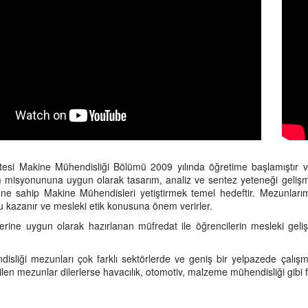
sitesi Makine Mühendisliği Bölümü 2009 yılında öğretime başlamıştır 
m misyonununa uygun olarak tasarım, analiz ve sentez yeteneği gelişmiş, 
türüne sahip Makine Mühendisleri yetiştirmek temel hedeftir. Mezunla
uhu kazanır ve mesleki etik konusuna önem verirler.
erine uygun olarak hazırlanan müfredat ile öğrencilerin mesleki geliş
isliği mezunları çok farklı sektörlerde ve geniş bir yelpazede çalış
ilen mezunlar dilerlerse havacılık, otomotiv, malzeme mühendisliği gibi f