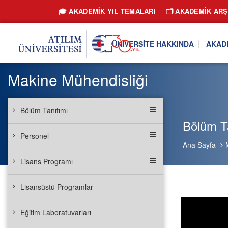
🎓 AKADEMİK YIL TEMALARI
🗂️ AKADEMIK ARŞ
ÜNIVERSITE HAKKINDA
AKAD
Makine Mühendisliği
Bölüm Tanıtımı
Bölüm Ta
Personel
Ana Sayfa
Lisans Programı
Lisansüstü Programlar
Eğitim Laboratuvarları