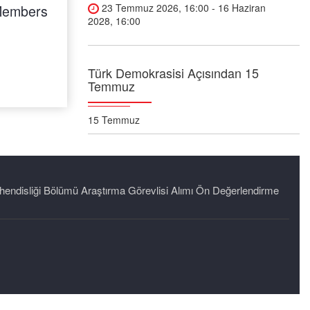
 Members
Japonya'dan "Mükemmel
23 Temmuz 2026, 16:00 - 16 Haziran
2028, 16:00
Makale Ödülü"
...
Türk Demokrasisi Açısından 15
Temmuz
15 Temmuz
Kültürel ve Sosyal İşler Müdürlüğü
Cengiz Yenerim Konferans Salonu
endisliği Bölümü Araştırma Görevlisi Alımı Ön Değerlendirme
03 Temmuz 2026, 11:00 - 13:00
Teacher's Treasure Box
School of Foreign Languages
Atılım Üniversitesi