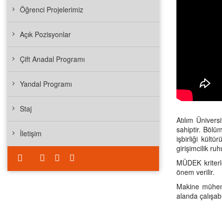
Öğrenci Projelerimiz
Açık Pozisyonlar
Çift Anadal Programı
Yandal Programı
Staj
Atılım Üniver
sahiptir. Bölü
İletişim
işbirliği kül
girişimcilik r
MÜDEK kriterl
önem verilir.
Makine mühend
alanda çalışab