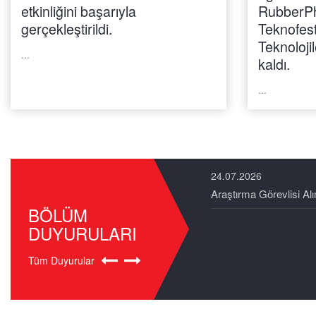
etkinliğini başarıyla
RubberPh
gerçekleştirildi.
Teknofest
Teknolojil
...
kaldı.
...
24.07.2026
ğerlendirme Sonucu
Araştırma Görevlisi Al
BÖLÜM
DUYURULARI
Tüm Duyurular