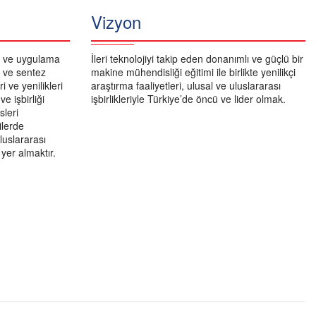
Vizyon
i ve uygulama
İleri teknolojiyi takip eden donanımlı ve güçlü bir
z ve sentez
makine mühendisliği eğitimi ile birlikte yenilikçi
ri ve yenilikleri
araştırma faaliyetleri, ulusal ve uluslararası
e işbirliği
işbirlikleriyle Türkiye’de öncü ve lider olmak.
leri
jilerde
luslararası
e yer almaktır.