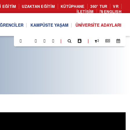
I EĞITIM
UZAKTAN EĞITIM
KÜTÜPHANE
360° TUR
VR
İLETIŞIM
ENGLISH
ĞRENCILER
KAMPÜSTE YAŞAM
ÜNIVERSITE ADAYLARI
|
|