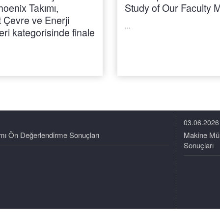
oenix Takımı,
Study of Our Faculty
 Çevre ve Enerji
...
eri kategorisinde finale
03.06.2026
ımı Ön Değerlendirme Sonuçları
Makine Müh
Sonuçları