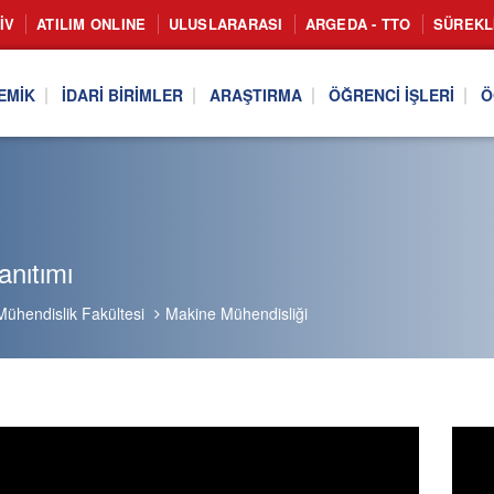
IV
ATILIM ONLINE
ULUSLARARASI
ARGEDA - TTO
SÜREKL
EMIK
İDARI BIRIMLER
ARAŞTIRMA
ÖĞRENCI İŞLERI
Ö
nıtımı
Mühendislik Fakültesi
Makine Mühendisliği