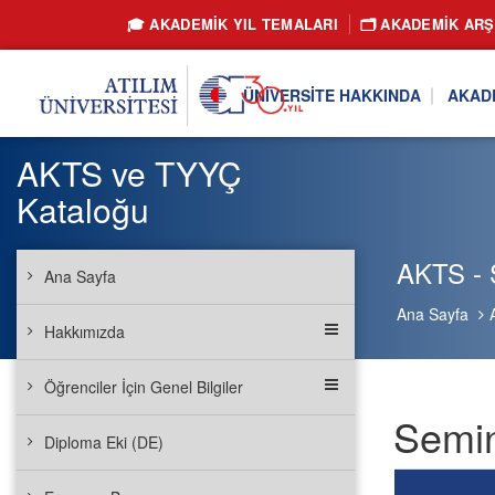
🎓 AKADEMİK YIL TEMALARI
🗂️ AKADEMIK ARŞ
ÜNIVERSITE HAKKINDA
AKAD
AKTS ve TYYÇ
Kataloğu
AKTS - 
Ana Sayfa
Ana Sayfa
Hakkımızda
Öğrenciler İçin Genel Bilgiler
Semin
Diploma Eki (DE)