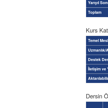
Yarıyıl So
Toplam
Kurs Kat
Temel Mesl
Uzmanlık/A
Destek Der
İletişim ve
Aktarılabil
Dersin Öğ