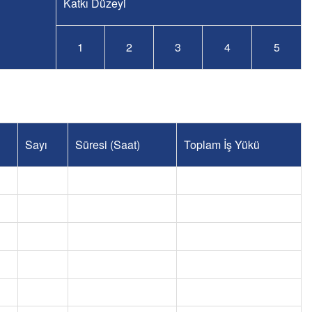
Katkı Düzeyi
1
2
3
4
5
Sayı
Süresi (Saat)
Toplam İş Yükü