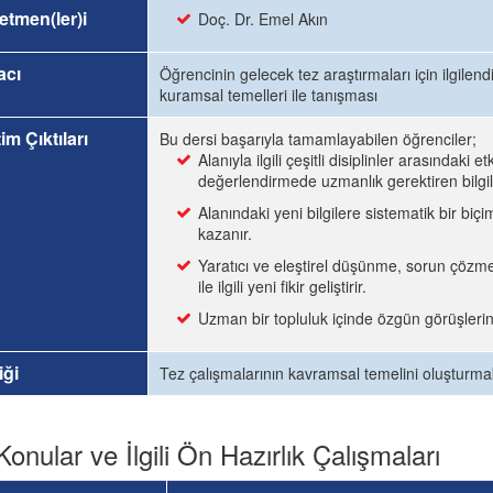
etmen(ler)i
Doç. Dr. Emel Akın
acı
Öğrencinin gelecek tez araştırmaları için ilgilendiğ
kuramsal temelleri ile tanışması
im Çıktıları
Bu dersi başarıyla tamamlayabilen öğrenciler;
Alanıyla ilgili çeşitli disiplinler arasındaki 
değerlendirmede uzmanlık gerektiren bilgile
Alanındaki yeni bilgilere sistematik bir biç
kazanır.
Yaratıcı ve eleştirel düşünme, sorun çözme
ile ilgili yeni fikir geliştirir.
Uzman bir topluluk içinde özgün görüşlerini 
iği
Tez çalışmalarının kavramsal temelini oluşturmak
Konular ve İlgili Ön Hazırlık Çalışmaları