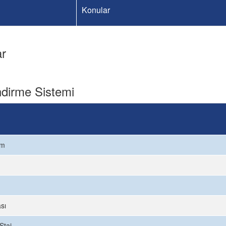
Konular
ar
dirme Sistemi
ım
sı
Staj