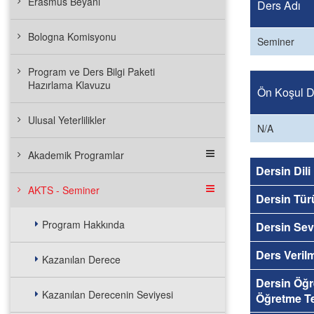
Erasmus Beyanı
Ders Adı
Bologna Komisyonu
Seminer
Program ve Ders Bilgi Paketi
Hazırlama Klavuzu
Ön Koşul De
Ulusal Yeterlilikler
N/A
Akademik Programlar
Dersin Dili
AKTS - Seminer
Dersin Tür
Program Hakkında
Dersin Sev
Ders Veril
Kazanılan Derece
Dersin Öğ
Kazanılan Derecenin Seviyesi
Öğretme Te