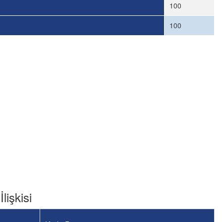
100
100
lişkisi