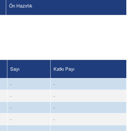
Ön Hazırlık
Sayı
Katkı Payı
-
-
-
-
-
-
-
-
-
-