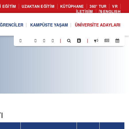
I EĞITIM
UZAKTAN EĞITIM
KÜTÜPHANE
360° TUR
VR
İLETIŞIM
ENGLISH
ĞRENCILER
KAMPÜSTE YAŞAM
ÜNIVERSITE ADAYLARI
|
|
ı