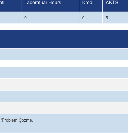
ti
Laboratuar Hours
Kredi
AKTS
0
0
5
un/Problem Çözme.