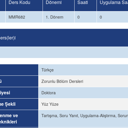
Ders Kodu
Dönemi
Saati
Uygulama Saa
MMR682
1. Dönem
0
0
rs(ler)i
Türkçe
ü
Zorunlu Bölüm Dersleri
iyesi
Doktora
me Şekli
Yüz Yüze
renme ve
Tartışma, Soru Yanıt, Uygulama-Alıştırma, Sor
knikleri