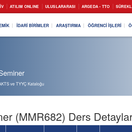
IV
ATILIM ONLINE
ULUSLARARASI
ARGEDA - TTO
SÜREKL
EMIK
İDARI BIRIMLER
ARAŞTIRMA
ÖĞRENCI İŞLERI
Ö
Seminer
AKTS ve TYYÇ Kataloğu
er (MMR682) Ders Detaylar