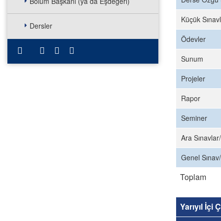
Bölüm Başkanı (ya da Eşdeğeri)
Küçük Sınavl
Dersler
Ödevler
Sunum
Projeler
Rapor
Seminer
Ara Sınavlar/
Genel Sınav/
Toplam
Yarıyıl İçi