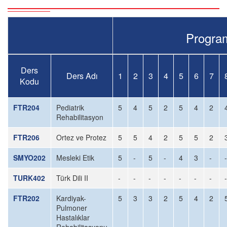
Program 
Ders
Ders Adı
1
2
3
4
5
6
7
Kodu
FTR204
Pediatrik
5
4
5
2
5
4
2
Rehabilitasyon
FTR206
Ortez ve Protez
5
5
4
2
5
5
2
SMYO202
Mesleki Etik
5
-
5
-
4
3
-
-
TURK402
Türk Dili II
-
-
-
-
-
-
-
-
FTR202
Kardiyak-
5
3
3
2
5
4
2
Pulmoner
Hastalıklar