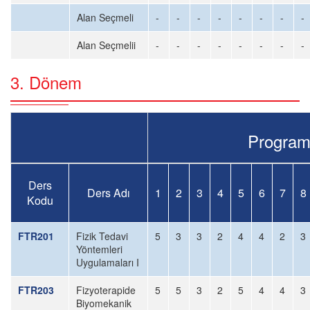
Alan Seçmeli
-
-
-
-
-
-
-
-
Alan Seçmelii
-
-
-
-
-
-
-
-
3. Dönem
Program Y
Ders
Ders Adı
1
2
3
4
5
6
7
8
Kodu
FTR201
Fizik Tedavi
5
3
3
2
4
4
2
3
Yöntemleri
Uygulamaları I
FTR203
Fizyoterapide
5
5
3
2
5
4
4
3
Biyomekanik