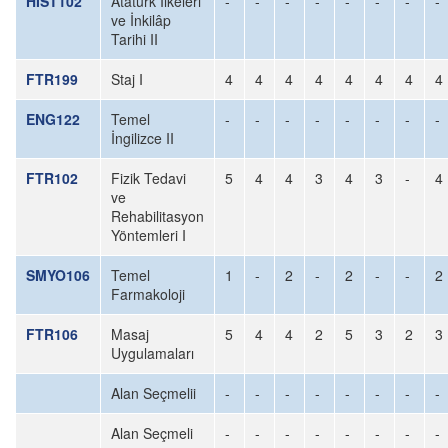
HIST102
Atatürk İlkeleri
-
-
-
-
-
-
-
-
ve İnkilâp
Tarihi II
FTR199
Staj I
4
4
4
4
4
4
4
4
ENG122
Temel
-
-
-
-
-
-
-
-
İngilizce II
FTR102
Fizik Tedavi
5
4
4
3
4
3
-
4
ve
Rehabilitasyon
Yöntemleri I
SMYO106
Temel
1
-
2
-
2
-
-
2
Farmakoloji
FTR106
Masaj
5
4
4
2
5
3
2
3
Uygulamaları
Alan Seçmelii
-
-
-
-
-
-
-
-
Alan Seçmeli
-
-
-
-
-
-
-
-