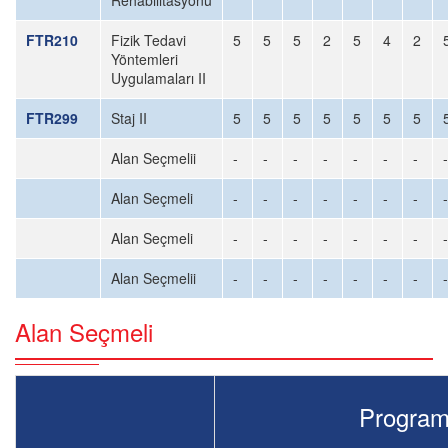
Rehabilitasyonu
FTR210
Fizik Tedavi
5
5
5
2
5
4
2
Yöntemleri
Uygulamaları II
FTR299
Staj II
5
5
5
5
5
5
5
Alan Seçmelii
-
-
-
-
-
-
-
-
Alan Seçmeli
-
-
-
-
-
-
-
-
Alan Seçmeli
-
-
-
-
-
-
-
-
Alan Seçmelii
-
-
-
-
-
-
-
-
Alan Seçmeli
Program Y