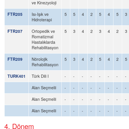
ve Kinezyoloji
FTR205
Isı-Işık ve
5
5
4
2
5
4
5
3
Hidroterapi
FTR207
Ortopedik ve
5
3
4
2
3
4
2
3
Romatizmal
Hastalıklarda
Rehabilitasyon
FTR209
Nörolojik
5
3
4
2
5
4
2
5
Rehabilitasyon
TURK401
Türk Dili I
-
-
-
-
-
-
-
-
Alan Seçmelii
-
-
-
-
-
-
-
-
Alan Seçmelii
-
-
-
-
-
-
-
-
Alan Seçmelii
-
-
-
-
-
-
-
-
4. Dönem