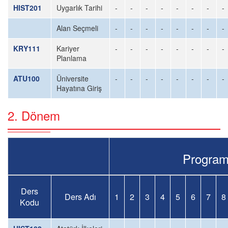
HIST201
Uygarlık Tarihi
-
-
-
-
-
-
-
-
Alan Seçmeli
-
-
-
-
-
-
-
-
KRY111
Kariyer
-
-
-
-
-
-
-
-
Planlama
ATU100
Üniversite
-
-
-
-
-
-
-
-
Hayatına Giriş
2. Dönem
Program Y
Ders
Ders Adı
1
2
3
4
5
6
7
8
Kodu