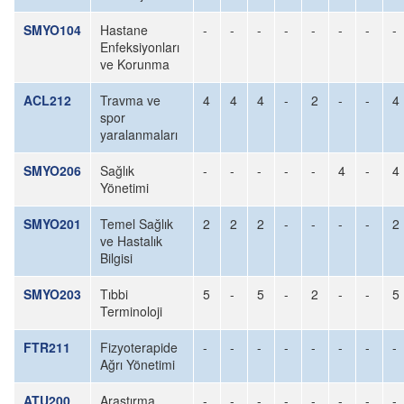
SMYO104
Hastane
-
-
-
-
-
-
-
-
Enfeksiyonları
ve Korunma
ACL212
Travma ve
4
4
4
-
2
-
-
4
spor
yaralanmaları
SMYO206
Sağlık
-
-
-
-
-
4
-
4
Yönetimi
SMYO201
Temel Sağlık
2
2
2
-
-
-
-
2
ve Hastalık
Bilgisi
SMYO203
Tıbbi
5
-
5
-
2
-
-
5
Terminoloji
FTR211
Fizyoterapide
-
-
-
-
-
-
-
-
Ağrı Yönetimi
ATU200
Araştırma
-
-
-
-
-
-
-
-