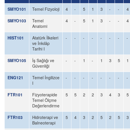
SMYO101
Temel Fizyoloji
4
-
5
1
3
-
-
4
SMYO103
Temel
4
-
5
1
3
-
-
4
Anatomi
HIST101
Atatürk İlkeleri
-
-
-
-
-
-
-
-
ve İnkılâp
Tarihi I
SMYO105
İş Sağlığı ve
-
-
1
-
1
3
5
1
Güvenliği
ENG121
Temel İngilizce
-
-
-
-
-
-
-
-
I
FTR101
Fizyoterapide
5
5
2
2
3
4
3
5
Temel Ölçme
Değerlendirme
FTR103
Hidroterapi ve
5
4
3
2
5
2
5
3
Balneoterapi