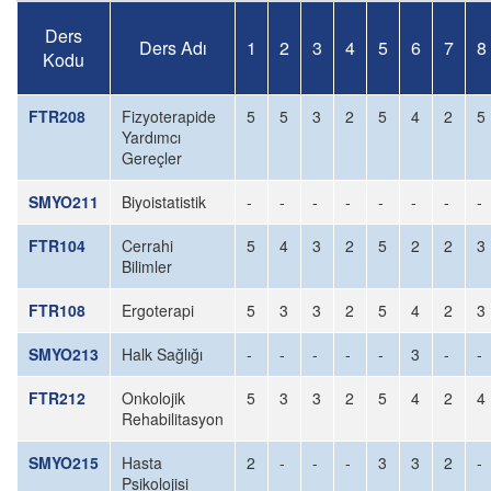
Ders
Ders Adı
1
2
3
4
5
6
7
8
Kodu
FTR208
Fizyoterapide
5
5
3
2
5
4
2
5
Yardımcı
Gereçler
SMYO211
Biyoistatistik
-
-
-
-
-
-
-
-
FTR104
Cerrahi
5
4
3
2
5
2
2
3
Bilimler
FTR108
Ergoterapi
5
3
3
2
5
4
2
3
SMYO213
Halk Sağlığı
-
-
-
-
-
3
-
-
FTR212
Onkolojik
5
3
3
2
5
4
2
4
Rehabilitasyon
SMYO215
Hasta
2
-
-
-
3
3
2
-
Psikolojisi