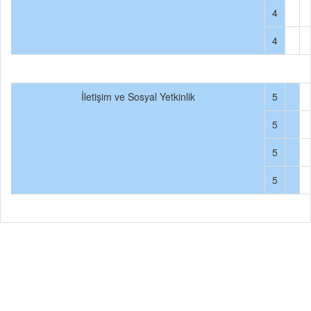
4
4
İletişim ve Sosyal Yetkinlik
5
5
5
5