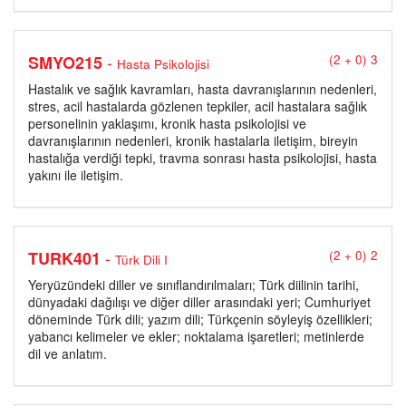
-
SMYO215
(2 + 0) 3
Hasta Psikolojisi
Hastalık ve sağlık kavramları, hasta davranışlarının nedenleri,
stres, acil hastalarda gözlenen tepkiler, acil hastalara sağlık
personelinin yaklaşımı, kronik hasta psikolojisi ve
davranışlarının nedenleri, kronik hastalarla iletişim, bireyin
hastalığa verdiği tepki, travma sonrası hasta psikolojisi, hasta
yakını ile iletişim.
-
TURK401
(2 + 0) 2
Türk Dili I
Yeryüzündeki diller ve sınıflandırılmaları; Türk diilinin tarihi,
dünyadaki dağılışı ve diğer diller arasındaki yeri; Cumhuriyet
döneminde Türk dili; yazım dili; Türkçenin söyleyiş özellikleri;
yabancı kelimeler ve ekler; noktalama işaretleri; metinlerde
dil ve anlatım.