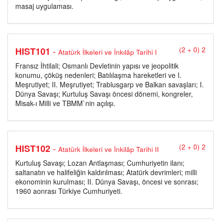
masaj uygulaması.
-
HIST101
(2 + 0) 2
Atatürk İlkeleri ve İnkılâp Tarihi I
Fransız İhtilali; Osmanlı Devletinin yapısı ve jeopolitik
konumu, çöküş nedenleri; Batılılaşma hareketleri ve I.
Meşrutiyet; II. Meşrutiyet; Trablusgarp ve Balkan savaşları; I.
Dünya Savaşı; Kurtuluş Savaşı öncesi dönemi, kongreler,
Misak-ı Milli ve TBMM`nin açılışı.
-
HIST102
(2 + 0) 2
Atatürk İlkeleri ve İnkilâp Tarihi II
Kurtuluş Savaşı; Lozan Antlaşması; Cumhuriyetin ilanı;
saltanatın ve halifeliğin kaldırılması; Atatürk devrimleri; milli
ekonominin kurulması; II. Dünya Savaşı, öncesi ve sonrası;
1960 aonrası Türkiye Cumhuriyeti.