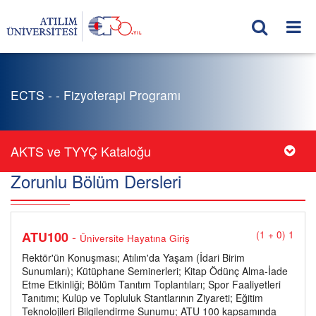
ECTS - - Fizyoterapi Programı
AKTS ve TYYÇ Kataloğu
Zorunlu Bölüm Dersleri
-
ATU100
(1 + 0) 1
Üniversite Hayatına Giriş
Rektör'ün Konuşması; Atılım'da Yaşam (İdari Birim
Sunumları); Kütüphane Seminerleri; Kitap Ödünç Alma-İade
Etme Etkinliği; Bölüm Tanıtım Toplantıları; Spor Faaliyetleri
Tanıtımı; Kulüp ve Topluluk Stantlarının Ziyareti; Eğitim
Teknolojileri Bilgilendirme Sunumu; ATU 100 kapsamında