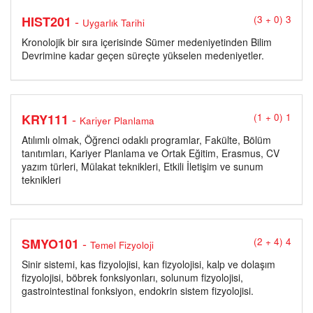
-
HIST201
(3 + 0) 3
Uygarlık Tarihi
Kronolojik bir sıra içerisinde Sümer medeniyetinden Bilim
Devrimine kadar geçen süreçte yükselen medeniyetler.
-
KRY111
(1 + 0) 1
Kariyer Planlama
Atılımlı olmak, Öğrenci odaklı programlar, Fakülte, Bölüm
tanıtımları, Kariyer Planlama ve Ortak Eğitim, Erasmus, CV
yazım türleri, Mülakat teknikleri, Etkili İletişim ve sunum
teknikleri
-
SMYO101
(2 + 4) 4
Temel Fizyoloji
Sinir sistemi, kas fizyolojisi, kan fizyolojisi, kalp ve dolaşım
fizyolojisi, böbrek fonksiyonları, solunum fizyolojisi,
gastrointestinal fonksiyon, endokrin sistem fizyolojisi.