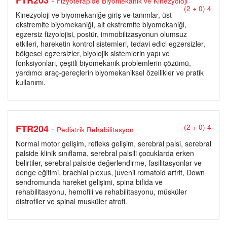
FTR203
Fizyoterapide Biyomekanik ve Kinezyoloji
(2 + 0) 4
Kinezyoloji ve biyomekaniğe giriş ve tanımlar, üst
ekstremite biyomekaniği, alt ekstremite biyomekaniği,
egzersiz fizyolojisi, postür, immobilizasyonun olumsuz
etkileri, hareketin kontrol sistemleri, tedavi edici egzersizler,
bölgesel egzersizler, biyolojik sistemlerin yapı ve
fonksiyonları, çeşitli biyomekanik problemlerin çözümü,
yardımcı araç-gereçlerin biyomekaniksel özellikler ve pratik
kullanımı.
-
FTR204
(2 + 0) 4
Pediatrik Rehabilitasyon
Normal motor gelişim, refleks gelişim, serebral palsi, serebral
palside klinik sınıflama, serebral palsili çocuklarda erken
belirtiler, serebral palside değerlendirme, fasilitasyonlar ve
denge eğitimi, brachial plexus, juvenil romatoid artrit, Down
sendromunda hareket gelişimi, spina bifida ve
rehabilitasyonu, hemofili ve rehabilitasyonu, müsküler
distrofiler ve spinal musküler atrofi.