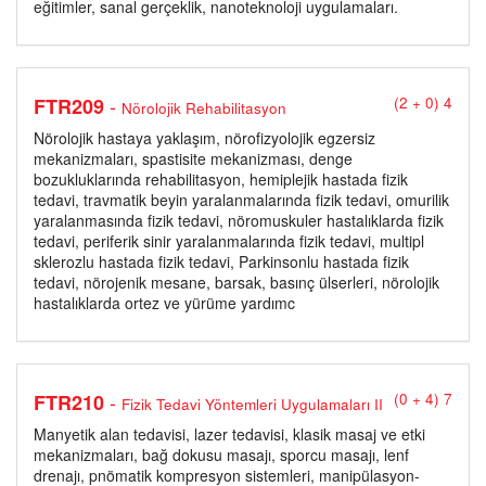
eğitimler, sanal gerçeklik, nanoteknoloji uygulamaları.
-
FTR209
(2 + 0) 4
Nörolojik Rehabilitasyon
Nörolojik hastaya yaklaşım, nörofizyolojik egzersiz
mekanizmaları, spastisite mekanizması, denge
bozukluklarında rehabilitasyon, hemiplejik hastada fizik
tedavi, travmatik beyin yaralanmalarında fizik tedavi, omurilik
yaralanmasında fizik tedavi, nöromuskuler hastalıklarda fizik
tedavi, periferik sinir yaralanmalarında fizik tedavi, multipl
sklerozlu hastada fizik tedavi, Parkinsonlu hastada fizik
tedavi, nörojenik mesane, barsak, basınç ülserleri, nörolojik
hastalıklarda ortez ve yürüme yardımc
-
FTR210
(0 + 4) 7
Fizik Tedavi Yöntemleri Uygulamaları II
Manyetik alan tedavisi, lazer tedavisi, klasik masaj ve etki
mekanizmaları, bağ dokusu masajı, sporcu masajı, lenf
drenajı, pnömatik kompresyon sistemleri, manipülasyon-