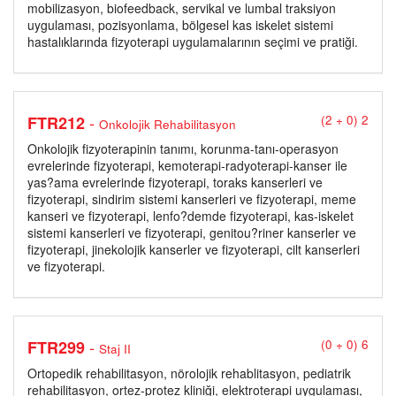
mobilizasyon, biofeedback, servikal ve lumbal traksiyon
uygulaması, pozisyonlama, bölgesel kas iskelet sistemi
hastalıklarında fizyoterapi uygulamalarının seçimi ve pratiği.
-
FTR212
(2 + 0) 2
Onkolojik Rehabilitasyon
Onkolojik fizyoterapinin tanımı, korunma-tanı-operasyon
evrelerinde fizyoterapi, kemoterapi-radyoterapi-kanser ile
yas?ama evrelerinde fizyoterapi, toraks kanserleri ve
fizyoterapi, sindirim sistemi kanserleri ve fizyoterapi, meme
kanseri ve fizyoterapi, lenfo?demde fizyoterapi, kas-iskelet
sistemi kanserleri ve fizyoterapi, genitou?riner kanserler ve
fizyoterapi, jinekolojik kanserler ve fizyoterapi, cilt kanserleri
ve fizyoterapi.
-
FTR299
(0 + 0) 6
Staj II
Ortopedik rehabilitasyon, nörolojik rehablitasyon, pediatrik
rehabilitasyon, ortez-protez kliniği, elektroterapi uygulaması,