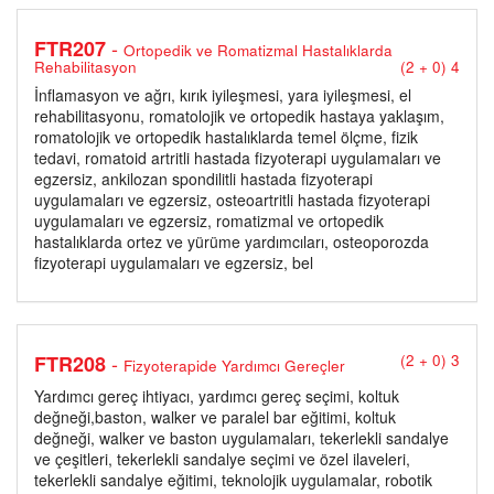
-
FTR207
Ortopedik ve Romatizmal Hastalıklarda
Rehabilitasyon
(2 + 0) 4
İnflamasyon ve ağrı, kırık iyileşmesi, yara iyileşmesi, el
rehabilitasyonu, romatolojik ve ortopedik hastaya yaklaşım,
romatolojik ve ortopedik hastalıklarda temel ölçme, fizik
tedavi, romatoid artritli hastada fizyoterapi uygulamaları ve
egzersiz, ankilozan spondilitli hastada fizyoterapi
uygulamaları ve egzersiz, osteoartritli hastada fizyoterapi
uygulamaları ve egzersiz, romatizmal ve ortopedik
hastalıklarda ortez ve yürüme yardımcıları, osteoporozda
fizyoterapi uygulamaları ve egzersiz, bel
-
FTR208
(2 + 0) 3
Fizyoterapide Yardımcı Gereçler
Yardımcı gereç ihtiyacı, yardımcı gereç seçimi, koltuk
değneği,baston, walker ve paralel bar eğitimi, koltuk
değneği, walker ve baston uygulamaları, tekerlekli sandalye
ve çeşitleri, tekerlekli sandalye seçimi ve özel ilaveleri,
tekerlekli sandalye eğitimi, teknolojik uygulamalar, robotik