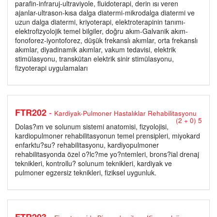
parafin-infraruj-ultraviyole, fluidoterapi, derin ısı veren
ajanlar-ultrason-kısa dalga diatermi-mikrodalga diatermi ve
uzun dalga diatermi, kriyoterapi, elektroterapinin tanımı-
elektrofizyolojik temel bilgiler, doğru akım-Galvanik akım-
fonoforez-iyontoforez, düşük frekanslı akımlar, orta frekanslı
akımlar, diyadinamik akımlar, vakum tedavisi, elektrik
stimülasyonu, transkütan elektrik sinir stimülasyonu,
fizyoterapi uygulamaları
-
FTR202
Kardiyak-Pulmoner Hastalıklar Rehabilitasyonu
(2 + 0) 5
Dolas?ım ve solunum sistemi anatomisi, fizyolojisi,
kardiopulmoner rehabilitasyonun temel prensipleri, miyokard
enfarktu?su? rehabilitasyonu, kardiyopulmoner
rehabilitasyonda özel o?lc?me yo?ntemleri, brons?ial drenaj
teknikleri, kontrollu? solunum teknikleri, kardiyak ve
pulmoner egzersiz teknikleri, fiziksel uygunluk.
-