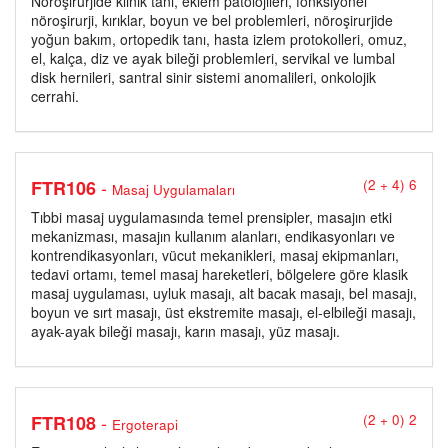
Nöroşirurjide klinik tanı, eklem patolojileri, fonksiyonel
nöroşirurji, kırıklar, boyun ve bel problemleri, nöroşirurjide
yoğun bakım, ortopedik tanı, hasta izlem protokolleri, omuz,
el, kalça, diz ve ayak bileği problemleri, servikal ve lumbal
disk hernileri, santral sinir sistemi anomalileri, onkolojik
cerrahi.
-
FTR106
(2 + 4) 6
Masaj Uygulamaları
Tıbbi masaj uygulamasında temel prensipler, masajın etki
mekanizması, masajın kullanım alanları, endikasyonları ve
kontrendikasyonları, vücut mekanikleri, masaj ekipmanları,
tedavi ortamı, temel masaj hareketleri, bölgelere göre klasik
masaj uygulaması, uyluk masajı, alt bacak masajı, bel masajı,
boyun ve sırt masajı, üst ekstremite masajı, el-elbileği masajı,
ayak-ayak bileği masajı, karın masajı, yüz masajı.
-
FTR108
(2 + 0) 2
Ergoterapi