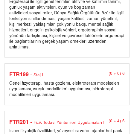
Ergoterapi ile ilgili genel terimler, aktivite ve katılımın tanımı,
günlük yaşam aktiviteleri, oyun ve boş zaman
aktiviteleri,sosyal roller, Dünya Sağlık Örgütünün özür ile ilgili
fonksiyon sınıflandırması, yaşam kalitesi, zaman yönetimi,
kişi merkezli yaklaşımlar, çok yönlü bakış, mental sağlık
hizmetleri, engelin psikolojik yönleri, ergoterapinin sosyal
yönünün tartışılması, kişisel ve çevresel faktörlerin ergoterapi
ile bağlantılarının gerçek yaşam örnekleri üzerinden
anlatılması.
-
FTR199
(0 + 0) 6
Staj I
Genel fizyoterapi, hasta gözlemi, elektroterapi modeliteleri
uygulaması, ısı ışık modaliteleri uygulaması, hidroterapi
modaliteleri uygulaması.
-
FTR201
(0 + 4) 6
Fizik Tedavi Yöntemleri Uygulamaları I
Isının fizyolojik özellikleri, yüzeysel ısı veren ajanlar-hot pack-