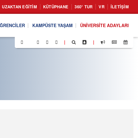
UZAKTAN EĞITIM
KÜTÜPHANE
360° TUR
VR
İLETIŞIM
ĞRENCILER
KAMPÜSTE YAŞAM
ÜNIVERSITE ADAYLARI
|
|