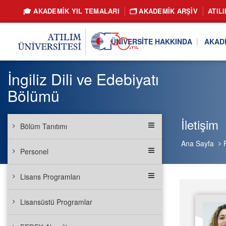
🎓 AKADEMİK YIL TEMALARI
🗂️ AKADEMIK ARŞIV
ATIL
ÜNIVERSITE HAKKINDA
AKAD
İngiliz Dili ve Edebiyatı
Bölümü
İletişim
Bölüm Tanıtımı
Ana Sayfa
Personel
Lisans Programları
Lisansüstü Programlar