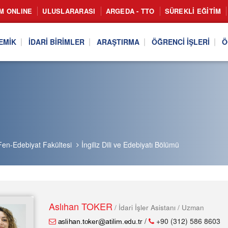
IM ONLINE
ULUSLARARASI
ARGEDA - TTO
SÜREKLI EĞITIM
EMIK
İDARI BIRIMLER
ARAŞTIRMA
ÖĞRENCI İŞLERI
Ö
Fen-Edebiyat Fakültesi
İngiliz Dili ve Edebiyatı Bölümü
Aslıhan TOKER
/ İdari İşler Asistanı / Uzman
/
+90 (312) 586 8603