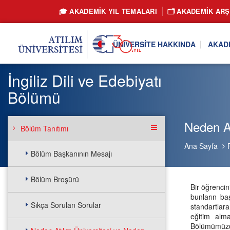
🎓 AKADEMİK YIL TEMALARI
🗂️ AKADEMIK ARŞ
ÜNIVERSITE HAKKINDA
AKAD
İngiliz Dili ve Edebiyatı
Bölümü
Neden At
Bölüm Tanıtımı
Ana Sayfa
Bölüm Başkanının Mesajı
Bölüm Broşürü
Bir öğrencin
bunların baş
Sıkça Sorulan Sorular
standartlar
eğitim alma
Bölümümüzde