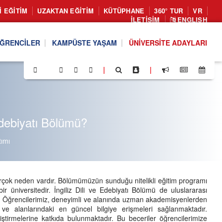
I EĞITIM
UZAKTAN EĞITIM
KÜTÜPHANE
360° TUR
VR
İLETIŞIM
ENGLISH
ĞRENCILER
KAMPÜSTE YAŞAM
ÜNIVERSITE ADAYLARI
|
|
Edebiyatı Bölümü?
ımı
 birçok neden vardır. Bölümümüzün sunduğu nitelikli eğitim programı
bir üniversitedir. İngiliz Dili ve Edebiyatı Bölümü de uluslararası
. Öğrencilerimiz, deneyimli ve alanında uzman akademisyenlerden
i ve alanlarındaki en güncel bilgiye erişmeleri sağlanmaktadır.
iştirmelerine katkıda bulunmaktadır. Bu beceriler öğrencilerimize