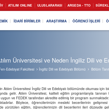
IV
ATILIM ONLINE
ULUSLARARASI
ARGEDA - TTO
SÜREKL
EMIK
İDARI BIRIMLER
ARAŞTIRMA
ÖĞRENCI İŞLERI
Ö
ılım Üniversitesi ve Neden İngiliz Dili ve 
Fen-Edebiyat Fakültesi
İngiliz Dili ve Edebiyatı Bölümü
Bölüm Tanıt
in Atılım Üniversitesi İngiliz Dili ve Edebiyatı bölümünde okuması için
ında gelir. Atılım Üniversitesi, kaliteli eğitim programlarıyla tanınan 
a uygun ve FEDEK tarafından akredite edilmiş bir program sunmaktadır
ktadırlar. Böylece, öğrencilerimizin mesleki becerilerinin gelişmes
 yürütülen eğitim, öğrencilerimizin dil becerilerini ileri düzeyde gel