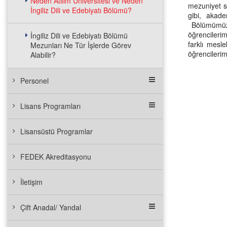
Neden Atılım Üniversitesi ve Neden
mezuniyet so
İngiliz Dili ve Edebiyatı Bölümü?
gibi, akade
Bölümümüzü 
öğrencilerim
İngiliz Dili ve Edebiyatı Bölümü
farklı mesl
Mezunları Ne Tür İşlerde Görev
öğrencileri
Alabilir?
Personel
Lisans Programları
Lisansüstü Programlar
FEDEK Akreditasyonu
İletişim
Çift Anadal/ Yandal