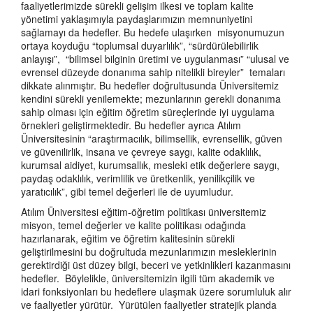
faaliyetlerimizde sürekli gelişim ilkesi ve toplam kalite
yönetimi yaklaşımıyla paydaşlarımızın memnuniyetini
sağlamayı da hedefler. Bu hedefe ulaşırken misyonumuzun
ortaya koyduğu “toplumsal duyarlılık”, “sürdürülebilirlik
anlayışı”, “bilimsel bilginin üretimi ve uygulanması” “ulusal ve
evrensel düzeyde donanıma sahip nitelikli bireyler” temaları
dikkate alınmıştır. Bu hedefler doğrultusunda Üniversitemiz
kendini sürekli yenilemekte; mezunlarının gerekli donanıma
sahip olması için eğitim öğretim süreçlerinde iyi uygulama
örnekleri geliştirmektedir. Bu hedefler ayrıca Atılım
Üniversitesinin “araştırmacılık, bilimsellik, evrensellik, güven
ve güvenilirlik, insana ve çevreye saygı, kalite odaklılık,
kurumsal aidiyet, kurumsallık, mesleki etik değerlere saygı,
paydaş odaklılık, verimlilik ve üretkenlik, yenilikçilik ve
yaratıcılık”, gibi temel değerleri ile de uyumludur.
Atılım Üniversitesi eğitim-öğretim politikası üniversitemiz
misyon, temel değerler ve kalite politikası odağında
hazırlanarak, eğitim ve öğretim kalitesinin sürekli
geliştirilmesini bu doğrultuda mezunlarımızın mesleklerinin
gerektirdiği üst düzey bilgi, beceri ve yetkinlikleri kazanmasını
hedefler. Böylelikle, üniversitemizin ilgili tüm akademik ve
idari fonksiyonları bu hedeflere ulaşmak üzere sorumluluk alır
ve faaliyetler yürütür. Yürütülen faaliyetler stratejik planda