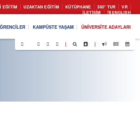
I EĞITIM
UZAKTAN EĞITIM
KÜTÜPHANE
360° TUR
VR
İLETIŞIM
ENGLISH
ĞRENCILER
KAMPÜSTE YAŞAM
ÜNIVERSITE ADAYLARI
|
|