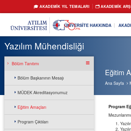
🎓 AKADEMİK YIL TEMALARI
🗂️ AKADEMIK ARŞ
ÜNIVERSITE HAKKINDA
AKAD
Yazılım Mühendisliği
Bölüm Tanıtımı
Eğitim A
Bölüm Başkanının Mesajı
Ana Sayfa
MÜDEK Akreditasyonumuz
Program Eğ
Eğitim Amaçları
Mezunlarımız
Program Çıktıları
Yazıl
Yazıl