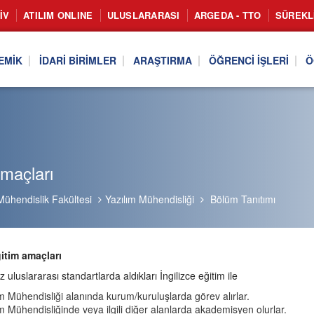
IV
ATILIM ONLINE
ULUSLARARASI
ARGEDA - TTO
SÜREKL
EMIK
İDARI BIRIMLER
ARAŞTIRMA
ÖĞRENCI İŞLERI
Ö
maçları
Mühendislik Fakültesi
Yazılım Mühendisliği
Bölüm Tanıtımı
itim amaçları
 uluslararası standartlarda aldıkları İngilizce eğitim ile
ım Mühendisliği alanında kurum/kuruluşlarda görev alırlar.
ım Mühendisliğinde veya ilgili diğer alanlarda akademisyen olurlar.