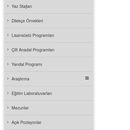
Yaz Stajları
Dilekçe Örnekleri
Lisansüstü Programları
Çift Anadal Programları
Yandal Programı
Araştırma
Eğitim Laboratuvarları
Mezunlar
Açık Pozisyonlar