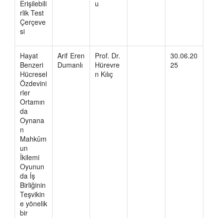
Erişilebili
u
rlik Test
Çerçeve
si
Hayat
Arif Eren
Prof. Dr.
30.06.20
Benzeri
Dumanlı
Hürevre
25
Hücresel
n Kılıç
Özdevini
rler
Ortamın
da
Oynana
n
Mahkûm
un
İkilemi
Oyunun
da İş
Birliğinin
Teşvikin
e yönelik
bir