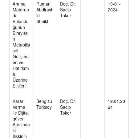
Arama
Ruman
Doç. Dr.
19-01-
Motorun
Abdirash
Sacip
2024
da
id
Toker
Bulundu
Sheikh
ğunun
Bireyleri
n
Metabiliş
sel
Gelişmel
eri ve
Hatırlam
a
Üzerine
Etkileri
Karar
Bengisu
Doç. Dr.
19.01.20
Verme
Türksoy
Sacip
24
ile Dijital
Toker
güven
Arasında
ki
İlişkinin