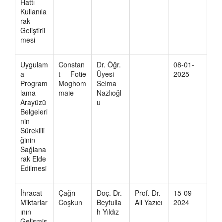
Hattı
Kullanıla
rak
Geliştiril
mesi
Uygulam
Constan
Dr. Öğr.
08-01-
a
t Fotie
Üyesi
2025
Program
Moghom
Selma
lama
maie
Nazlıoğl
Arayüzü
u
Belgeleri
nin
Süreklili
ğinin
Sağlana
rak Elde
Edilmesi
İhracat
Çağrı
Doç. Dr.
Prof. Dr.
15-09-
Miktarlar
Coşkun
Beytulla
Ali Yazıcı
2024
ının
h Yıldız
Gelişmiş