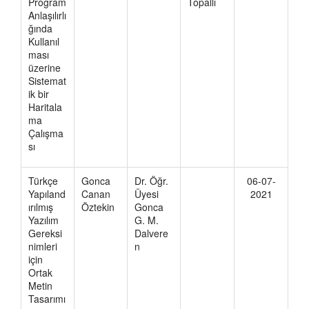
Program
Topallı
Anlaşılırlı
ğında
Kullanıl
ması
üzerine
Sistemat
ik bir
Haritala
ma
Çalışma
sı
Türkçe
Gonca
Dr. Öğr.
06-07-
Yapıland
Canan
Üyesi
2021
ırılmış
Öztekin
Gonca
Yazılım
G. M.
Gereksi
Dalvere
nimleri
n
için
Ortak
Metin
Tasarımı