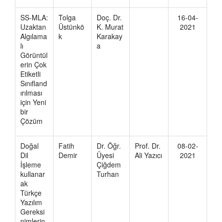
SS-MLA:
Tolga
Doç. Dr.
16-04-
Uzaktan
Üstünkö
K. Murat
2021
Algılama
k
Karakay
lı
a
Görüntül
erin Çok
Etiketli
Sınıfland
ırılması
için Yeni
bir
Çözüm
Doğal
Fatih
Dr. Öğr.
Prof. Dr.
08-02-
Dil
Demir
Üyesi
Ali Yazıcı
2021
İşleme
Çiğdem
kullanar
Turhan
ak
Türkçe
Yazılım
Gereksi
nimlerin