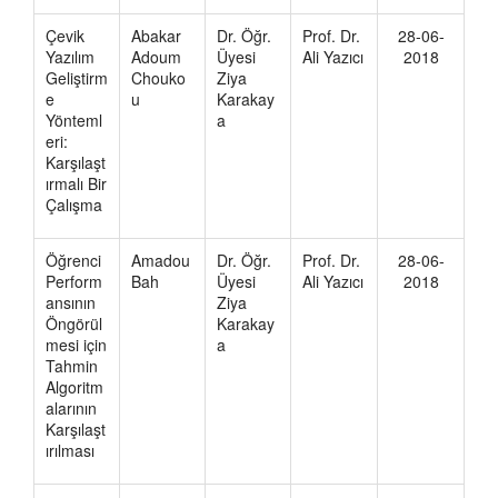
Çevik
Abakar
Dr. Öğr.
Prof. Dr.
28-06-
Yazılım
Adoum
Üyesi
Ali Yazıcı
2018
Geliştirm
Chouko
Ziya
e
u
Karakay
Yönteml
a
eri:
Karşılaşt
ırmalı Bir
Çalışma
Öğrenci
Amadou
Dr. Öğr.
Prof. Dr.
28-06-
Perform
Bah
Üyesi
Ali Yazıcı
2018
ansının
Ziya
Öngörül
Karakay
mesi için
a
Tahmin
Algoritm
alarının
Karşılaşt
ırılması