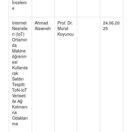
İncelem
e
Internet
Ahmad
Prof. Dr.
24.06.20
Nesnele
Alawneh
Murat
25
ri (IoT)
Koyuncu
Ortamın
da
Makine
öğrenm
esi
Kullanıla
rak
Saldırı
Tespiti:
ToN-IoT
Veriseti
ile Ağ
Katmanı
na
Odaklan
ma