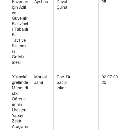
Pazarları
Ayrıbaş
Davut
25
için Adil
Çulha
ve
Güvenilir
Blokzinci
r Tabanlı
Bir
Tavsiye
Sistemin
in
Geliştiril
mesi
Yüksekö
Morsal
Doç. Dr.
02.07.20
ğretimde
Jami
Sacip
25
Mühendi
toker
slik
Öğrencil
erinin
Üretken
Yapay
Zekâ
Araçların