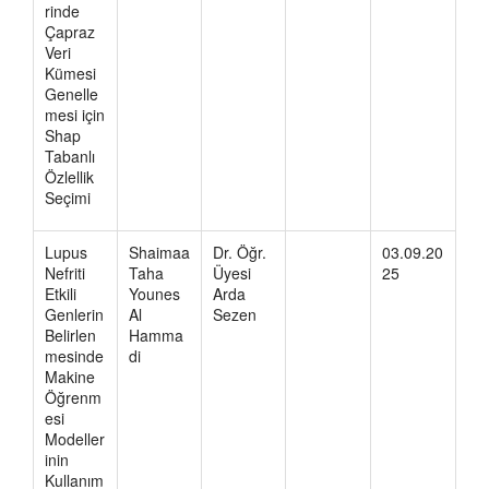
rinde
Çapraz
Veri
Kümesi
Genelle
mesi için
Shap
Tabanlı
Özlellik
Seçimi
Lupus
Shaimaa
Dr. Öğr.
03.09.20
Nefriti
Taha
Üyesi
25
Etkili
Younes
Arda
Genlerin
Al
Sezen
Belirlen
Hamma
mesinde
di
Makine
Öğrenm
esi
Modeller
inin
Kullanım