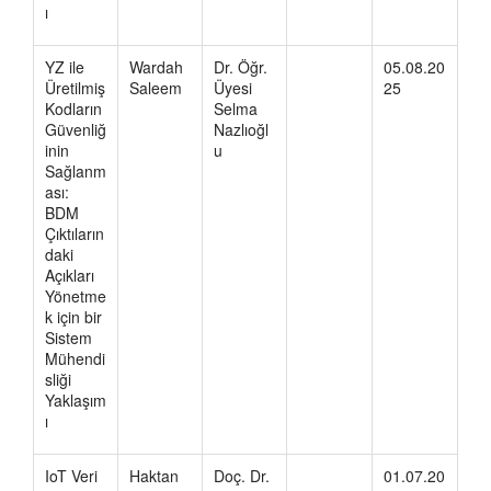
ı
YZ ile
Wardah
Dr. Öğr.
05.08.20
Üretilmiş
Saleem
Üyesi
25
Kodların
Selma
Güvenliğ
Nazlıoğl
inin
u
Sağlanm
ası:
BDM
Çıktıların
daki
Açıkları
Yönetme
k için bir
Sistem
Mühendi
sliği
Yaklaşım
ı
IoT Veri
Haktan
Doç. Dr.
01.07.20