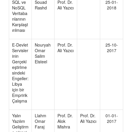
SQL ve
Souad
Prof. Dr.
25-01-
NoSQL
Rashd
Ali Yazıcı
2018
Veritaba
nlarının
Karşılaşt
ırılması
E-Devlet
Nouryah
Prof. Dr.
25-10-
Servisler
Omar
Ali Yazıcı
2017
inin
Salim
Gerçekl
Elsteel
eştirlme
sindeki
Engeller:
Libya
için bir
Empririk
Çalışma
Yalın
Llahm
Prof. Dr.
Prof. Dr.
01-01-
Yazılım
Omar
Alok
Ali Yazıcı
2017
Geliştirm
Faraj
Mishra