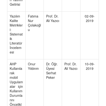
Getirisi
Yazılım
Fatıma
Prof. Dr.
02-09-
Kalite
Nur
Ali Yazıcı
2019
Metrikler
Çolakoğl
i:
u
Sistemat
ik
Literatür
İncelem
esi
AHP
Onur
Dr. Öğr.
Prof. Dr.
10-09-
Kullanıla
Yıldırım
Üyesi
Ali Yazıcı
2019
rak
Serhat
mobil
Peker
Uygulam
alar için
Kullanım
Durumla
rını
Öncelikl