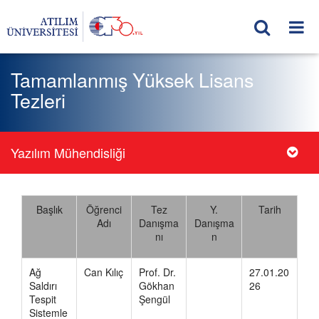
Tamamlanmış Yüksek Lisans
Tezleri
Yazılım Mühendisliği
Başlık
Öğrenci
Tez
Y.
Tarih
Adı
Danışma
Danışma
nı
n
Ağ
Can Kılıç
Prof. Dr.
27.01.20
Saldırı
Gökhan
26
Tespit
Şengül
Sistemle