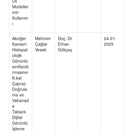
Dil
Modeller
inin
Kullanım
ı
Akciğer
Mehmet
Doç. Dr.
24-01-
Kanseri
Çağlar
Erhan
2025
Histopat
Vesek
Gökçay
olojik
Görüntü
sınıflandı
rmasının
K-kat
Çapraz
Doğrula
ma ve
Vahanad
e
Tabanlı
Dijital
Görüntü
İşleme