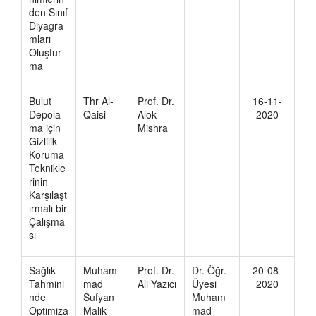
den Sınıf
Diyagra
mları
Oluştur
ma
Bulut
Thr Al-
Prof. Dr.
16-11-
Depola
Qaisi
Alok
2020
ma için
Mishra
Gizlilik
Koruma
Teknikle
rinin
Karşılaşt
ırmalı bir
Çalışma
sı
Sağlık
Muham
Prof. Dr.
Dr. Öğr.
20-08-
Tahmini
mad
Ali Yazıcı
Üyesi
2020
nde
Sufyan
Muham
Optimiza
Malik
mad