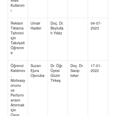
RNN
Kullanım
ı
Reklam
Umair
Doç. Dr.
04-07-
Tıklama
Haider
Beytulla
2023
Tahmini
h Yıldız
için
Takviyeli
Öğrenm
e
Öğrenci
Suzan
Dr. Öğr.
Doç. Dr.
17-01-
Katılımını
Ejura
Üyesi
Sacip
2022
,
Ojonuba
Güzin
toker
Motivasy
Tirkeş
onunu
ve
Perform
ansını
Artırmak
için
Oyun