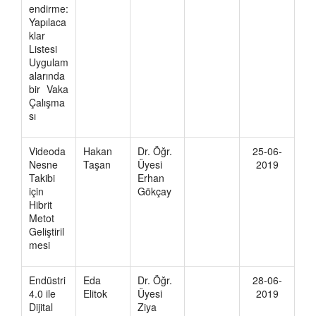
endirme:
Yapılaca
klar
Listesi
Uygulam
alarında
bir Vaka
Çalışma
sı
Videoda
Hakan
Dr. Öğr.
25-06-
Nesne
Taşan
Üyesi
2019
Takibi
Erhan
için
Gökçay
Hibrit
Metot
Geliştiril
mesi
Endüstri
Eda
Dr. Öğr.
28-06-
4.0 ile
Elitok
Üyesi
2019
Dijital
Ziya