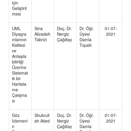
için
Geliştiril
mesi
UML
Sina
Doç. Dr.
Dr. Öğr.
01-07-
Diyagra
Alizadeh
Nergiz
Üyesi
2021
mlarının
Tabrizi
Çağıltay
Damla
Kalitesi
Topallı
ve
Anlaşıla
bilirliği
Üzerine
Sistemat
ik bir
Haritala
ma
Çalışma
sı
Göz
Shukrull
Doç. Dr.
Dr. Öğr.
01-07-
İzlemeni
ah Atied
Nergiz
Üyesi
2021
n
Çağıltay
Damla