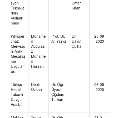
syon
Umer
Teknikle
Khan
rinin
Kullanıl
ması
Whisper
Mohame
Prof. Dr.
Dr.
28-06-
chat:
d
Ali Yazıcı
Davut
2020
Merkezs
Abdulazi
Çulha
iz Anlık
z
Mesajlaş
Mohame
ma
d
Uygulam
Hassan
ası
Türkçe
Deniz
Dr. Öğr.
06-05-
Hedef-
Özkan
Üyesi
2020
Tabanlı
Çiğdem
Duygu
Turhan
Analizi
Makine
Turan
Dr. Öğr.
23-01-