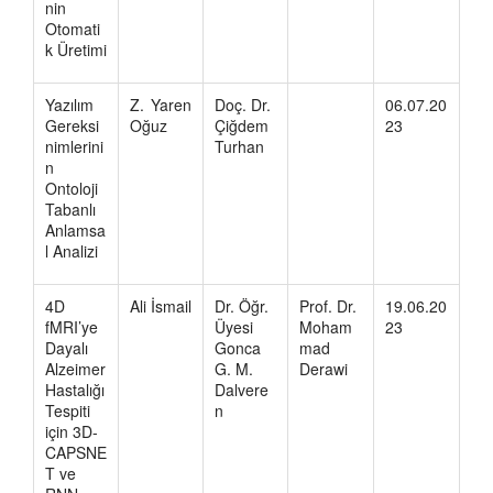
nin
Otomati
k Üretimi
Yazılım
Z. Yaren
Doç. Dr.
06.07.20
Gereksi
Oğuz
Çiğdem
23
nimlerini
Turhan
n
Ontoloji
Tabanlı
Anlamsa
l Analizi
4D
Ali İsmail
Dr. Öğr.
Prof. Dr.
19.06.20
fMRI’ye
Üyesi
Moham
23
Dayalı
Gonca
mad
Alzeimer
G. M.
Derawi
Hastalığı
Dalvere
Tespiti
n
için 3D-
CAPSNE
T ve