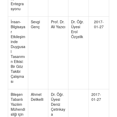
Entegra
syonu
İnsan-
Sevgi
Prof. Dr.
Dr. Öğr.
2017-
Bilgisaya
Genç
Ali Yazıcı
Üyesi
01-27
r
Erol
Etkileşim
Özçelik
inde
Duygusa
l
Tasarımı
n Etkisi:
Bir Göz
Takibi
Çalışma
sı
Bileşen
Ahmet
Dr. Öğr.
2017-
Tabanlı
Delikelli
Üyesi
01-27
Yazılım
Deniz
Mühendi
Çetinkay
sliği için
a