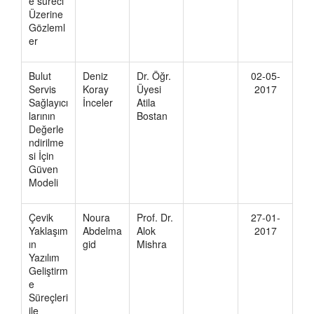
e süreci
Üzerine
Gözleml
er
Bulut
Deniz
Dr. Öğr.
02-05-
Servis
Koray
Üyesi
2017
Sağlayıcı
İnceler
Atila
larının
Bostan
Değerle
ndirilme
si İçin
Güven
Modeli
Çevik
Noura
Prof. Dr.
27-01-
Yaklaşım
Abdelma
Alok
2017
ın
gid
Mishra
Yazılım
Geliştirm
e
Süreçleri
ile