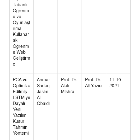
Tabanlı
Öğrenm
e ve
Oyunlaşt
ırma
Kullanar
ak
Öğrenm
e Web
Geliştirm
e
PCA ve
Anmar
Prof. Dr.
Prof. Dr.
11-10-
Optimize
Sadeq
Alok
Ali Yazıcı
2021
Edilmiş
Jasim
Mishra
LSTM’ye
Al-
Dayalı
Obaidi
Yeni
Yazılım
Kusur
Tahmin
Yöntemi