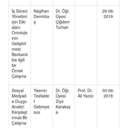
İş Süreci
Nagihan
Dr. Öğr.
26-06-
Yönetimi
Demirba
Üyesi
2019
için Etki
ş
Çiğdem
alanı
Turhan
Ontolojis
inin
Geliştiril
mesi:
Bankacılı
kla ilgili
bir
Örnek
Çalışma
Sosyal
Yasmin
Dr. Öğr.
Prof. Dr.
30-06-
Medyad
Tesfalde
Üyesi
Ali Yazıcı
2018
a Duygu
t
Ziya
Analizi:
Gebreye
Karakay
Karşılaşt
sus
a
ırmalı Bir
Çalışma