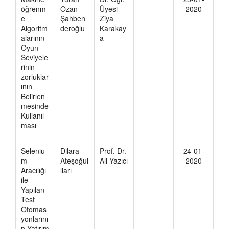
öğrenm
Ozan
Üyesi
2020
e
Şahben
Ziya
Algoritm
deroğlu
Karakay
alarının
a
Oyun
Seviyele
rinin
zorluklar
ının
Belirlen
mesinde
Kullanıl
ması
Seleniu
Dilara
Prof. Dr.
24-01-
m
Ateşoğul
Ali Yazıcı
2020
Aracılığı
lları
ile
Yapılan
Test
Otomas
yonlarını
n Yatırım