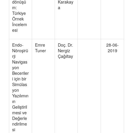
dönüşü
Karakay
m:
a
Türkiye
Örnek
İncelem
esi
Endo-
Emre
Doç. Dr.
28-06-
Nöroşirü
Tuner
Nergiz
2019
rji
Çağıltay
Navigas
yon
Beceriler
i için bir
Simülas
yon
Yazılımın
ın
Geliştiril
mesi ve
Değerle
ndirilme
si