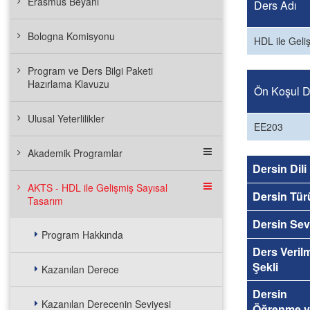
Erasmus Beyanı
Ders Adı
Bologna Komisyonu
HDL ile Geli
Program ve Ders Bilgi Paketi
Hazırlama Klavuzu
Ön Koşul De
Ulusal Yeterlilikler
EE203
Akademik Programlar
Dersin Dili
AKTS - HDL ile Gelişmiş Sayısal
Dersin Tür
Tasarım
Dersin Sev
Program Hakkında
Ders Veril
Şekli
Kazanılan Derece
Dersin
Kazanılan Derecenin Seviyesi
Öğrenme v