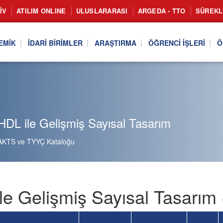
IV
ATILIM ONLINE
ULUSLARARASI
ARGEDA - TTO
SÜREKL
EMIK
İDARI BIRIMLER
ARAŞTIRMA
ÖĞRENCI İŞLERI
Ö
DL ile Gelişmiş Sayısal Tasarım
AKTS ve TYYÇ Kataloğu
le Gelişmiş Sayısal Tasarım