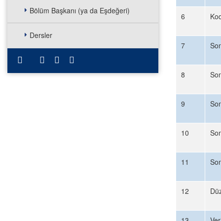
Bölüm Başkanı (ya da Eşdeğeri)
6
Kod
Dersler
7
Son
8
Son
9
Son
10
Son
11
Son
12
Düz
13
Ver