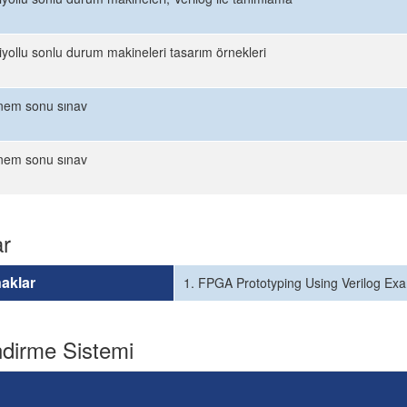
iyollu sonlu durum makineleri tasarım örnekleri
nem sonu sınav
nem sonu sınav
ar
aklar
1. FPGA Prototyping Using Verilog Ex
dirme Sistemi