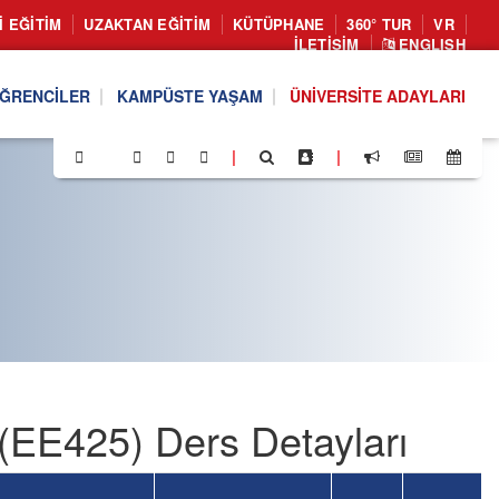
I EĞITIM
UZAKTAN EĞITIM
KÜTÜPHANE
360° TUR
VR
İLETIŞIM
ENGLISH
ĞRENCILER
KAMPÜSTE YAŞAM
ÜNIVERSITE ADAYLARI
|
|
 (EE425) Ders Detayları