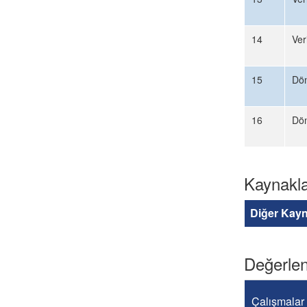
14
Ver
15
Dö
16
Dö
Kaynakl
Diğer Kayn
Değerlen
Çalışmalar