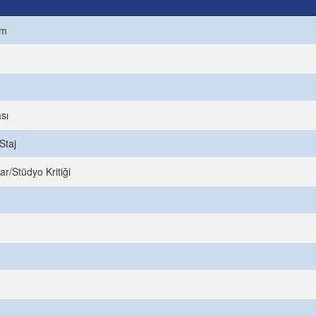
ım
sı
Staj
ar/Stüdyo Kritiği