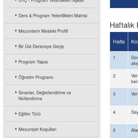
UYÇ - Program Yeterlilikleri İlişkisi
Ders & Program Yeterlilikleri Matrisi
Haftalık 
Mezunların Mesleki Profili
Hafta
Ko
Bir Üst Dereceye Geçiş
1
Don
Program Yapısı
akı
2
Ver
Öğretim Programı
ben
Sınavlar, Değerlendirme ve
3
Ver
Notlandırma
4
Say
Eğitim Türü
Mezuniyet Koşulları
5
Alw