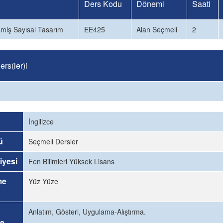
Ders Kodu
Dönemi
Saati
şmiş Sayısal Tasarım
EE425
Alan Seçmeli
2
rs(ler)i
İngilizce
ü
Seçmeli Dersler
iyesi
Fen Bilimleri Yüksek Lisans
me
Yüz Yüze
Anlatım, Gösteri, Uygulama-Alıştırma.
e