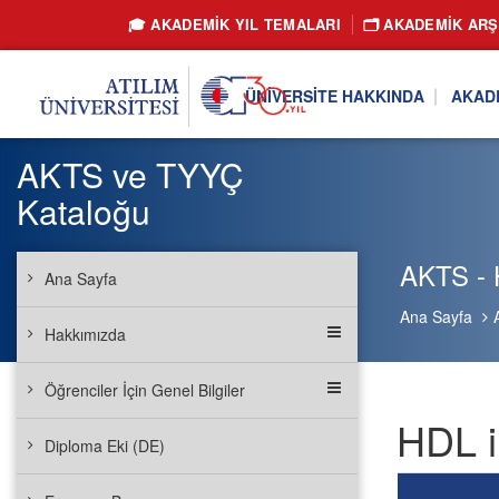
🎓 AKADEMİK YIL TEMALARI
🗂️ AKADEMIK ARŞ
ÜNIVERSITE HAKKINDA
AKAD
AKTS ve TYYÇ
Kataloğu
AKTS - H
Ana Sayfa
Ana Sayfa
Hakkımızda
Öğrenciler İçin Genel Bilgiler
HDL i
Diploma Eki (DE)