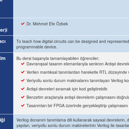
Dr. Mehmet Efe Özbek
er)i
acı
To teach how digital circuits can be designed and represent
programmable device.
tim
Bu dersi başarıyla tamamlayabilen öğrenciler;
Davranışsal tasarım elemanlarıyla senkron Ardışıl devrele
Verilen mantıksal tanımlardan hareketle RTL düzeyinde ve
Veriyollu sonlu durum makinalarını tanımlayan Verilog kodl
Ardışıl devreleri sınamak için kod geliştirebilir.
Benzetim araçlarıyla ardışıl devrelerin çalışmasını doğrula
Tasarımları bir FPGA üzerinde gerçekleştirip çalışmasını 
iği
Verilog donanım tanımlama dili kullanarak sayısal devrelerin, da
yapıları, veriyollu sonlu durum makinelerinin Verilog ile tasarl