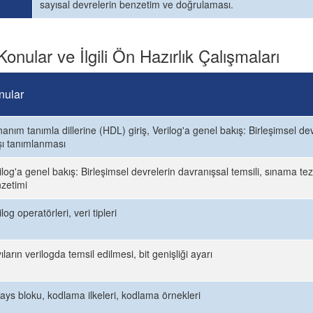
sayısal devrelerin benzetim ve doğrulaması.
Konular ve İlgili Ön Hazırlık Çalışmaları
nular
anım tanımla dillerine (HDL) giriş, Verilog'a genel bakış: Birleşimsel devr
şı tanımlanması
ilog'a genel bakış: Birleşimsel devrelerin davranışsal temsili, sınama tez
zetimi
ilog operatörleri, veri tipleri
ıların verilogda temsil edilmesi, bit genişliği ayarı
ays bloku, kodlama ilkeleri, kodlama örnekleri