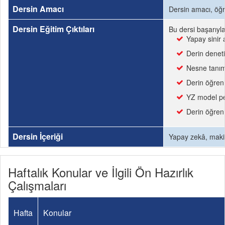
Dersin Amacı
Dersin amacı, öğre
Dersin Eğitim Çıktıları
Bu dersi başarıyl
Yapay sinir
Derin deneti
Nesne tanım
Derin öğrenm
YZ model per
Derin öğrenm
Dersin İçeriği
Yapay zekâ, makin
Haftalık Konular ve İlgili Ön Hazırlık
Çalışmaları
Hafta
Konular