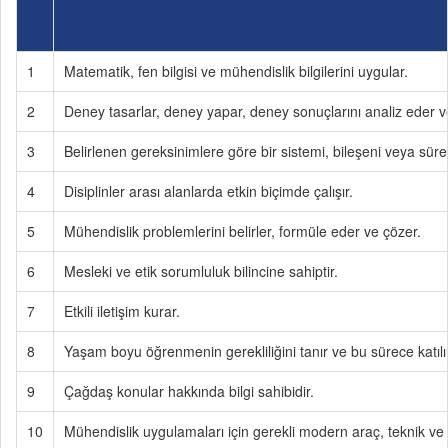
1
Matematik, fen bilgisi ve mühendislik bilgilerini uygular.
2
Deney tasarlar, deney yapar, deney sonuçlarını analiz eder v
3
Belirlenen gereksinimlere göre bir sistemi, bileşeni veya sürec
4
Disiplinler arası alanlarda etkin biçimde çalışır.
5
Mühendislik problemlerini belirler, formüle eder ve çözer.
6
Mesleki ve etik sorumluluk bilincine sahiptir.
7
Etkili iletişim kurar.
8
Yaşam boyu öğrenmenin gerekliliğini tanır ve bu sürece katılır
9
Çağdaş konular hakkında bilgi sahibidir.
10
Mühendislik uygulamaları için gerekli modern araç, teknik ve b