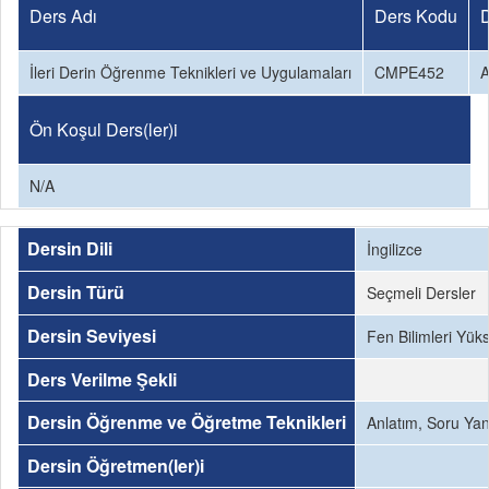
Ders Adı
Ders Kodu
İleri Derin Öğrenme Teknikleri ve Uygulamaları
CMPE452
A
Ön Koşul Ders(ler)i
N/A
Dersin Dili
İngilizce
Dersin Türü
Seçmeli Dersler
Dersin Seviyesi
Fen Bilimleri Yük
Ders Verilme Şekli
Dersin Öğrenme ve Öğretme Teknikleri
Anlatım, Soru Ya
Dersin Öğretmen(ler)i