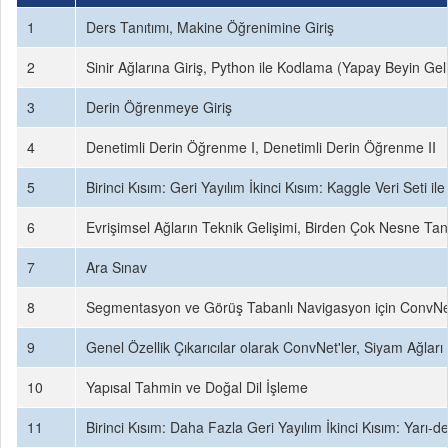
1
Ders Tanıtımı, Makine Öğrenimine Giriş
2
Sinir Ağlarına Giriş, Python ile Kodlama (Yapay Beyin Gel
3
Derin Öğrenmeye Giriş
4
Denetimli Derin Öğrenme I, Denetimli Derin Öğrenme II
5
Birinci Kısım: Geri Yayılım İkinci Kısım: Kaggle Veri Set
6
Evrişimsel Ağların Teknik Gelişimi, Birden Çok Nesne Ta
7
Ara Sınav
8
Segmentasyon ve Görüş Tabanlı Navigasyon için ConvNet,
9
Genel Özellik Çıkarıcılar olarak ConvNet'ler, Siyam Ağlar
10
Yapısal Tahmin ve Doğal Dil İşleme
11
Birinci Kısım: Daha Fazla Geri Yayılım İkinci Kısım: Yarı-