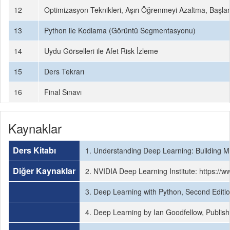
12
Optimizasyon Teknikleri, Aşırı Öğrenmeyi Azaltma, Başlan
13
Python ile Kodlama (Görüntü Segmentasyonu)
14
Uydu Görselleri ile Afet Risk İzleme
15
Ders Tekrarı
16
Final Sınavı
Kaynaklar
Ders Kitabı
1. Understanding Deep Learning: Building M
Diğer Kaynaklar
2. NVIDIA Deep Learning Institute: https://w
3. Deep Learning with Python, Second Editio
4. Deep Learning by Ian Goodfellow, Publish