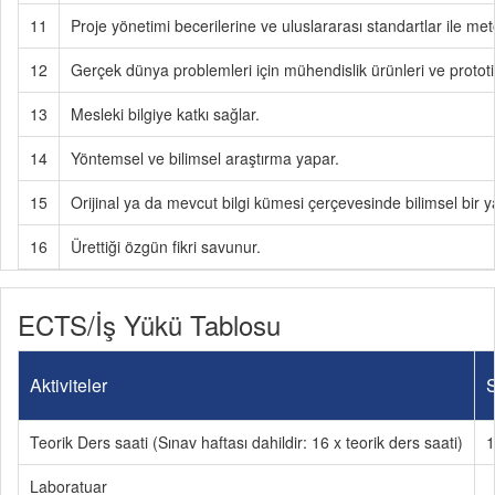
11
Proje yönetimi becerilerine ve uluslararası standartlar ile metod
12
Gerçek dünya problemleri için mühendislik ürünleri ve prototiple
13
Mesleki bilgiye katkı sağlar.
14
Yöntemsel ve bilimsel araştırma yapar.
15
Orijinal ya da mevcut bilgi kümesi çerçevesinde bilimsel bir ya
16
Ürettiği özgün fikri savunur.
ECTS/İş Yükü Tablosu
Aktiviteler
S
Teorik Ders saati (Sınav haftası dahildir: 16 x teorik ders saati)
1
Laboratuar