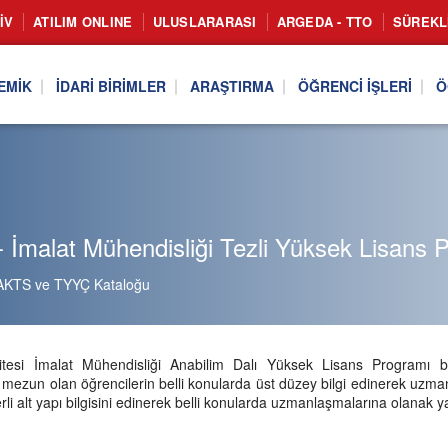
IV
ATILIM ONLINE
ULUSLARARASI
ARGEDA - TTO
SÜREKL
EMIK
İDARI BIRIMLER
ARAŞTIRMA
ÖĞRENCI İŞLERI
Ö
 İmalat Mühendisliği Tezli Yüksek Lisans 
AKTS ve TYYÇ Kataloğu
sitesi İmalat Mühendisliği Anabilim Dalı Yüksek Lisans Programı bi
mezun olan öğrencilerin belli konularda üst düzey bilgi edinerek uzmanl
rli alt yapı bilgisini edinerek belli konularda uzmanlaşmalarına olanak y