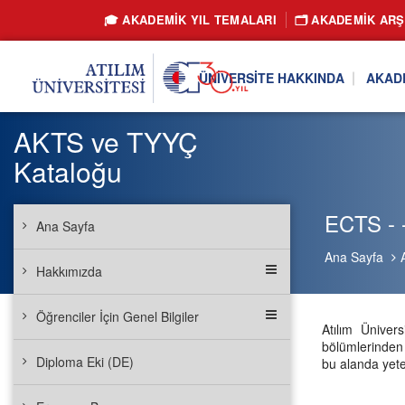
🎓 AKADEMİK YIL TEMALARI
🗂️ AKADEMIK ARŞ
ÜNIVERSITE HAKKINDA
AKAD
AKTS ve TYYÇ
Kataloğu
ECTS - -
Ana Sayfa
Ana Sayfa
Hakkımızda
Öğrenciler İçin Genel Bilgiler
Atılım Üniver
bölümlerinden 
Diploma Eki (DE)
bu alanda yete