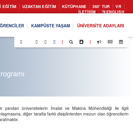
I EĞITIM
UZAKTAN EĞITIM
KÜTÜPHANE
360° TUR
VR
İLETIŞIM
ENGLISH
ĞRENCILER
KAMPÜSTE YAŞAM
ÜNIVERSITE ADAYLARI
|
|
Programı
r yandan üniversitelerin İmalat ve Makina Mühendisliği ile ilgili
aşmasına, diğer tarafta farklı disiplinlerden mezun olan öğrencilerin
aratmaktır.