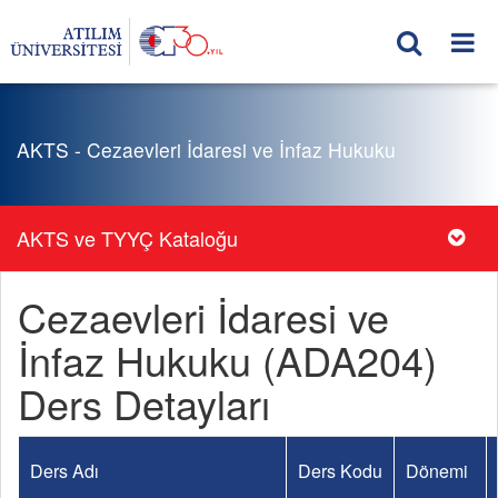
AKTS - Cezaevleri İdaresi ve İnfaz Hukuku
AKTS ve TYYÇ Kataloğu
Cezaevleri İdaresi ve
İnfaz Hukuku (ADA204)
Ders Detayları
Ders Adı
Ders Kodu
Dönemi