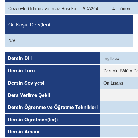
Cezaevleri İdaresi ve İnfaz Hukuku
ADA204
4. Dönem
Ön Koşul Ders(ler)i
N/A
Dersin Dili
İngilizce
Dersin Türü
Zorunlu Bölüm De
Dersin Seviyesi
Ön Lisans
Ders Verilme Şekli
Dersin Öğrenme ve Öğretme Teknikleri
.
Dersin Öğretmen(ler)i
Dersin Amacı