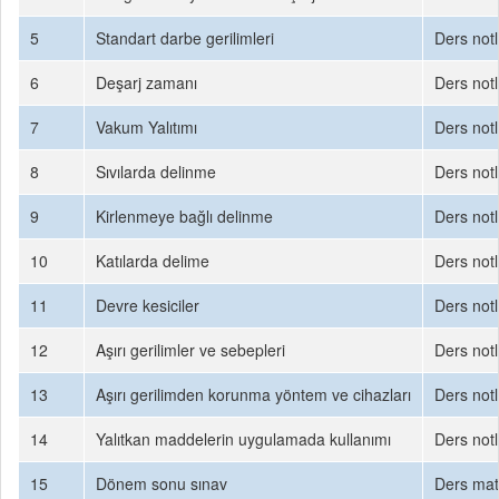
5
Standart darbe gerilimleri
Ders notl
6
Deşarj zamanı
Ders notl
7
Vakum Yalıtımı
Ders notl
8
Sıvılarda delinme
Ders notl
9
Kirlenmeye bağlı delinme
Ders notl
10
Katılarda delime
Ders notl
11
Devre kesiciler
Ders notl
12
Aşırı gerilimler ve sebepleri
Ders notl
13
Aşırı gerilimden korunma yöntem ve cihazları
Ders notl
14
Yalıtkan maddelerin uygulamada kullanımı
Ders notl
15
Dönem sonu sınav
Ders mate