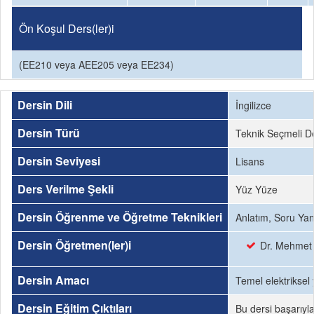
Ön Koşul Ders(ler)i
(EE210 veya AEE205 veya EE234)
Dersin Dili
İngilizce
Dersin Türü
Teknik Seçmeli D
Dersin Seviyesi
Lisans
Ders Verilme Şekli
Yüz Yüze
Dersin Öğrenme ve Öğretme Teknikleri
Anlatım, Soru Ya
Dersin Öğretmen(ler)i
Dr. Mehmet
Dersin Amacı
Temel elektriksel
Dersin Eğitim Çıktıları
Bu dersi başarıyl