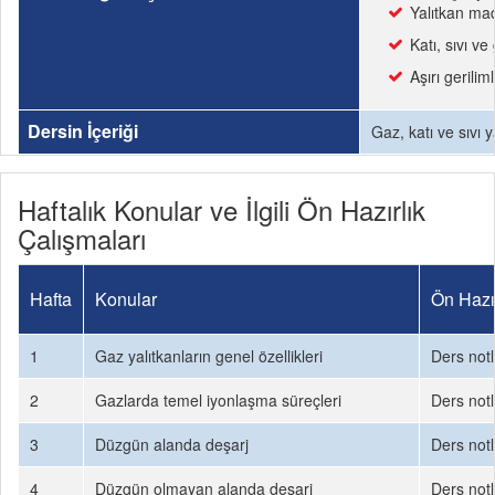
Yalıtkan mad
Katı, sıvı 
Aşırı gerilim
Dersin İçeriği
Gaz, katı ve sıvı 
Haftalık Konular ve İlgili Ön Hazırlık
Çalışmaları
Hafta
Konular
Ön Hazır
1
Gaz yalıtkanların genel özellikleri
Ders notl
2
Gazlarda temel iyonlaşma süreçleri
Ders notl
3
Düzgün alanda deşarj
Ders notl
4
Düzgün olmayan alanda deşarj
Ders notl