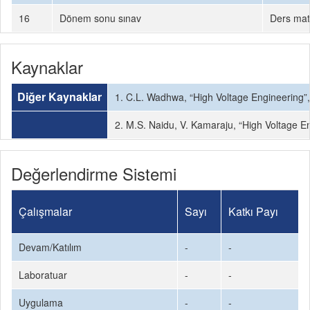
16
Dönem sonu sınav
Ders mate
Kaynaklar
Diğer Kaynaklar
1. C.L. Wadhwa, “High Voltage Engineering”,
2. M.S. Naidu, V. Kamaraju, “High Voltage E
Değerlendirme Sistemi
Çalışmalar
Sayı
Katkı Payı
Devam/Katılım
-
-
Laboratuar
-
-
Uygulama
-
-