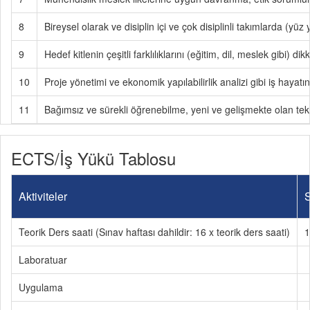
8
Bireysel olarak ve disiplin içi ve çok disiplinli takımlarda (y
9
Hedef kitlenin çeşitli farklılıklarını (eğitim, dil, meslek gibi) d
10
Proje yönetimi ve ekonomik yapılabilirlik analizi gibi iş hayatın
11
Bağımsız ve sürekli öğrenebilme, yeni ve gelişmekte olan tek
ECTS/İş Yükü Tablosu
Aktiviteler
S
Teorik Ders saati (Sınav haftası dahildir: 16 x teorik ders saati)
1
Laboratuar
Uygulama