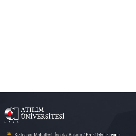
Kızılcaşar Mahallesi, İncek / Ankara /
Kroki için tıklayınız