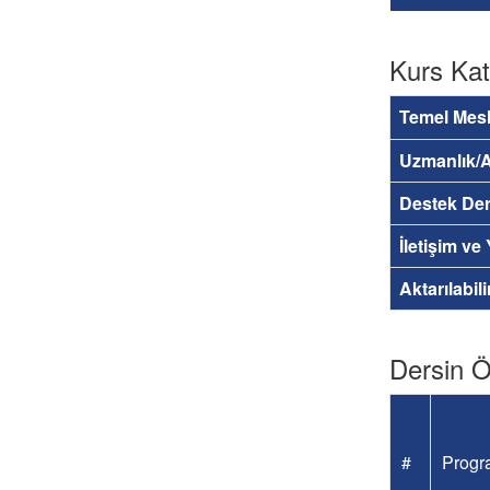
Kurs Kat
Temel Mesl
Uzmanlık/A
Destek Der
İletişim ve
Aktarılabil
Dersin Öğ
#
Progra