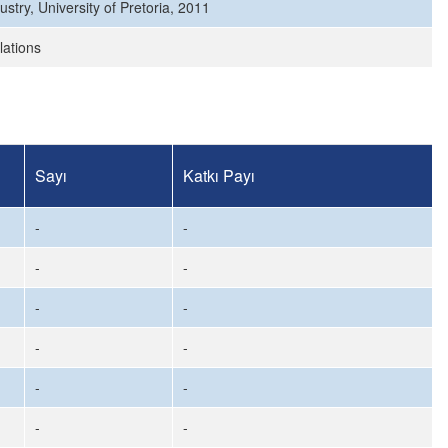
try, University of Pretoria, 2011
lations
Sayı
Katkı Payı
-
-
-
-
-
-
-
-
-
-
-
-