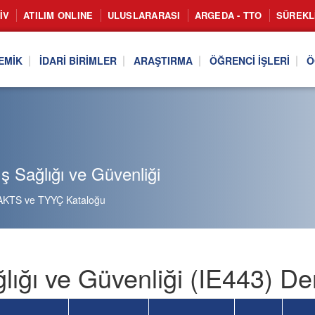
IV
ATILIM ONLINE
ULUSLARARASI
ARGEDA - TTO
SÜREKL
EMIK
İDARI BIRIMLER
ARAŞTIRMA
ÖĞRENCI İŞLERI
Ö
ş Sağlığı ve Güvenliği
AKTS ve TYYÇ Kataloğu
ğlığı ve Güvenliği (IE443) De