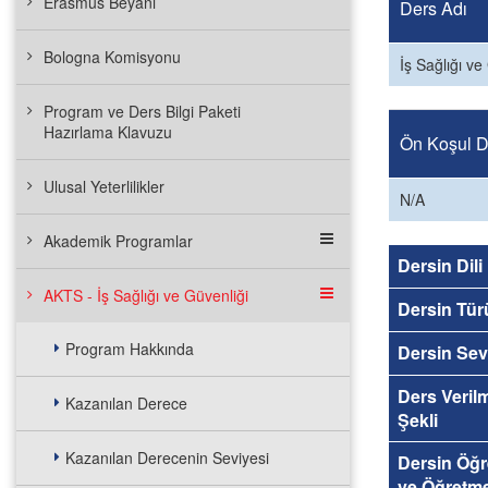
Erasmus Beyanı
Ders Adı
Bologna Komisyonu
İş Sağlığı ve
Program ve Ders Bilgi Paketi
Hazırlama Klavuzu
Ön Koşul De
Ulusal Yeterlilikler
N/A
Akademik Programlar
Dersin Dili
AKTS - İş Sağlığı ve Güvenliği
Dersin Tür
Program Hakkında
Dersin Sev
Ders Veril
Kazanılan Derece
Şekli
Kazanılan Derecenin Seviyesi
Dersin Öğ
ve Öğretm