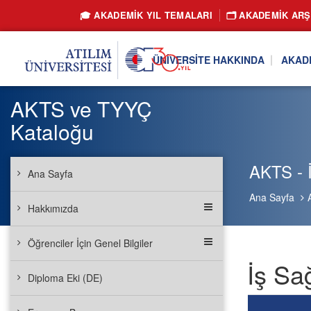
🎓 AKADEMİK YIL TEMALARI
🗂️ AKADEMIK ARŞ
ÜNIVERSITE HAKKINDA
AKAD
AKTS ve TYYÇ
Kataloğu
AKTS - İ
Ana Sayfa
Ana Sayfa
Hakkımızda
Öğrenciler İçin Genel Bilgiler
İş Sa
Diploma Eki (DE)