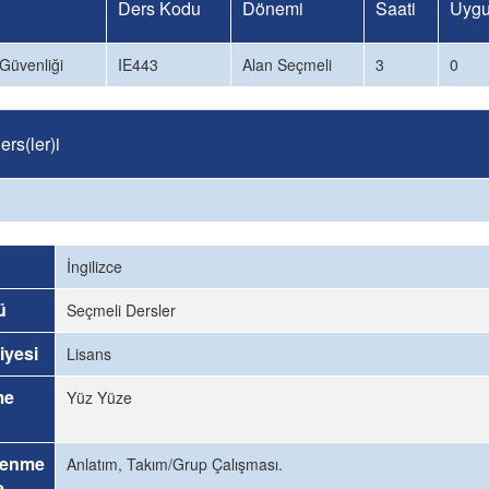
Ders Kodu
Dönemi
Saati
Uygu
 Güvenliği
IE443
Alan Seçmeli
3
0
rs(ler)i
İngilizce
ü
Seçmeli Dersler
iyesi
Lisans
me
Yüz Yüze
renme
Anlatım, Takım/Grup Çalışması.
e