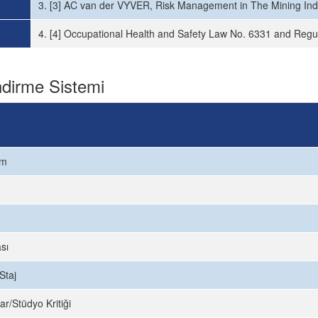
3. [3] AC van der VYVER, Risk Management in The Mining Indus
4. [4] Occupational Health and Safety Law No. 6331 and Regu
dirme Sistemi
ım
sı
Staj
ar/Stüdyo Kritiği