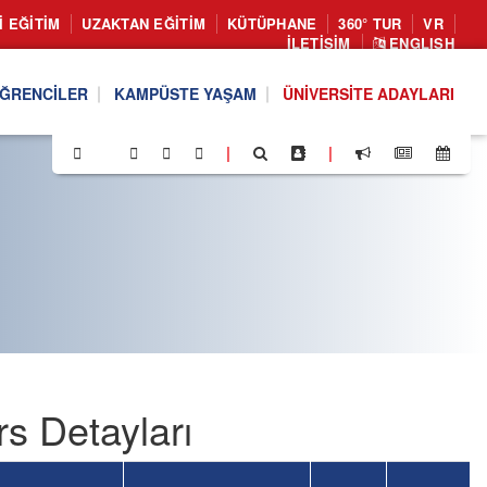
I EĞITIM
UZAKTAN EĞITIM
KÜTÜPHANE
360° TUR
VR
İLETIŞIM
ENGLISH
ĞRENCILER
KAMPÜSTE YAŞAM
ÜNIVERSITE ADAYLARI
|
|
rs Detayları