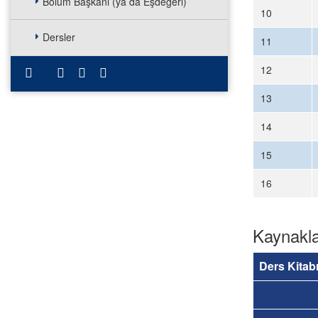
Bölüm Başkanı (ya da Eşdeğeri)
10
Dersler
11
12
13
14
15
16
Kaynakl
Ders Kitab