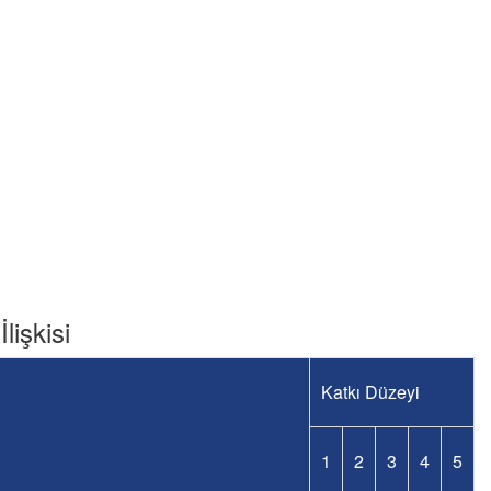
lişkisi
Katkı Düzeyi
1
2
3
4
5