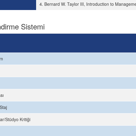
4. Bernard W. Taylor III, Introduction to Managem
dirme Sistemi
ım
sı
Staj
ar/Stüdyo Kritiği