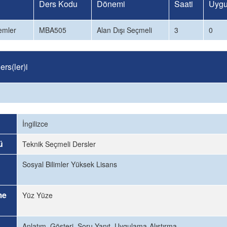
Ders Kodu
Dönemi
Saati
Uygu
emler
MBA505
Alan Dışı Seçmeli
3
0
rs(ler)i
İngilizce
ü
Teknik Seçmeli Dersler
Sosyal Bilimler Yüksek Lisans
me
Yüz Yüze
Anlatım, Gösteri, Soru Yanıt, Uygulama-Alıştırma.