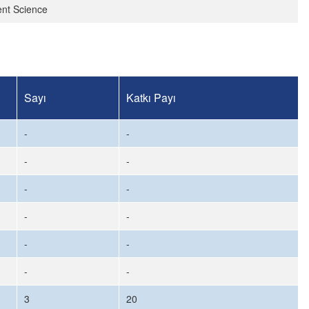
ent Science
Sayı
Katkı Payı
-
-
-
-
-
-
-
-
-
-
-
-
3
20