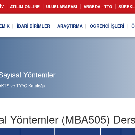
IV
ATILIM ONLINE
ULUSLARARASI
ARGEDA - TTO
SÜREKL
EMIK
İDARI BIRIMLER
ARAŞTIRMA
ÖĞRENCI İŞLERI
Ö
Sayısal Yöntemler
AKTS ve TYYÇ Kataloğu
al Yöntemler (MBA505) Ders