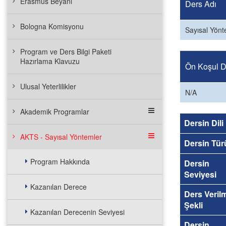
Erasmus Beyanı
Ders Adı
Bologna Komisyonu
Sayısal Yönt
Program ve Ders Bilgi Paketi
Hazırlama Klavuzu
Ön Koşul De
Ulusal Yeterlilikler
N/A
Akademik Programlar
Dersin Dili
AKTS - Sayısal Yöntemler
Dersin Tür
Program Hakkında
Dersin
Seviyesi
Kazanılan Derece
Ders Veril
Şekli
Kazanılan Derecenin Seviyesi
Dersin