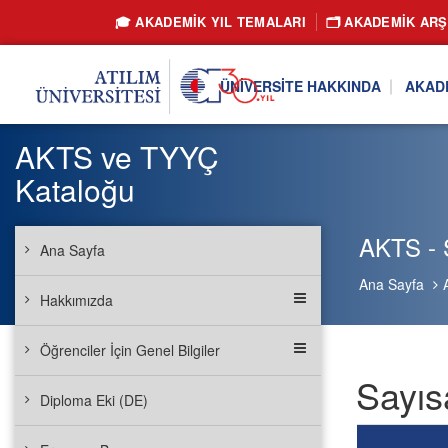
🎓 AKADEMİK YIL TEMALARI
🗂️ AKADEMIK ARŞ
ÜNIVERSITE HAKKINDA
AKAD
AKTS ve TYYÇ
Kataloğu
AKTS - 
Ana Sayfa
Ana Sayfa
Hakkımızda
Öğrenciler İçin Genel Bilgiler
Sayıs
Diploma Eki (DE)