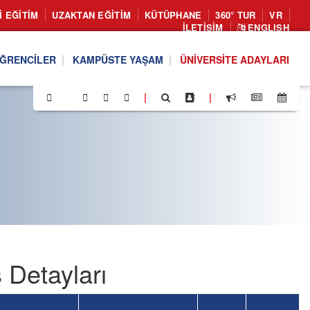
I EĞITIM
UZAKTAN EĞITIM
KÜTÜPHANE
360° TUR
VR
İLETIŞIM
ENGLISH
ĞRENCILER
KAMPÜSTE YAŞAM
ÜNIVERSITE ADAYLARI
|
|
 Detayları