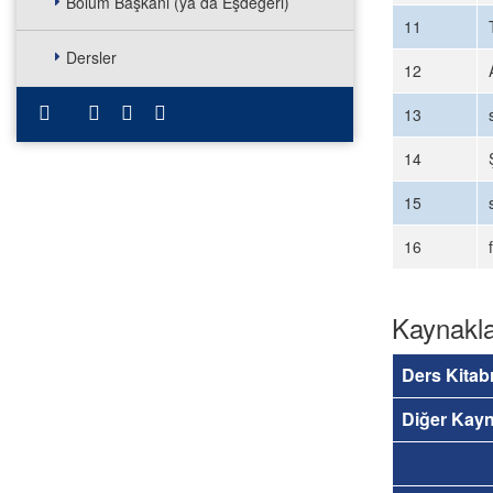
Bölüm Başkanı (ya da Eşdeğeri)
11
Dersler
12
13
14
15
16
Kaynakl
Ders Kitab
Diğer Kayn