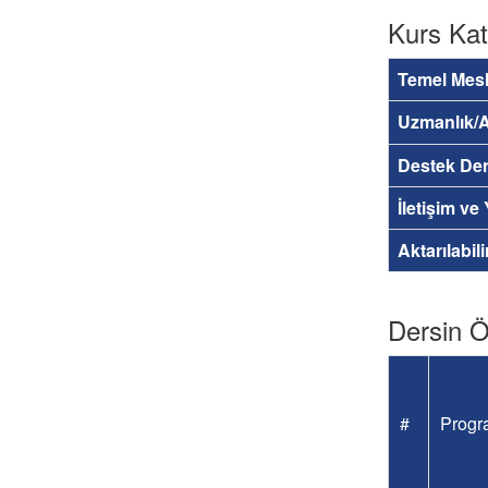
Kurs Kat
Temel Mesl
Uzmanlık/A
Destek Der
İletişim ve
Aktarılabil
Dersin Öğ
#
Progra