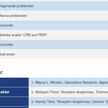
Taşımacılık problemleri
Atama problemleri
sunumlar
Şebeke analizi: CPM and PERT
sunumlar
final sınavı
ar
ı
1. Wayne L. Winston, Operations Research, Applic
aklar
2. Mehpare Timor, Yöneylem Araştırması, Türkmen 
3. Hamdy Taha, Yöneylem Araştırması, Literatür Yay