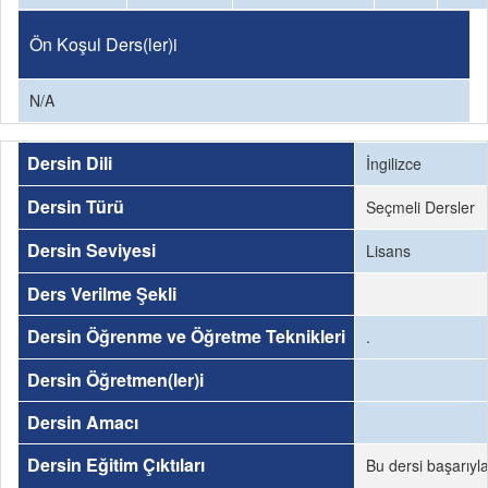
Ön Koşul Ders(ler)i
N/A
Dersin Dili
İngilizce
Dersin Türü
Seçmeli Dersler
Dersin Seviyesi
Lisans
Ders Verilme Şekli
Dersin Öğrenme ve Öğretme Teknikleri
.
Dersin Öğretmen(ler)i
Dersin Amacı
Dersin Eğitim Çıktıları
Bu dersi başarıyl