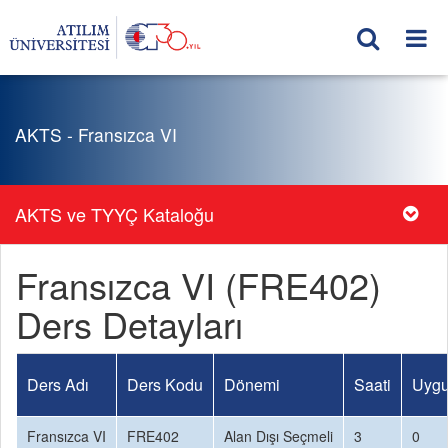
AKTS - Fransızca VI
AKTS ve TYYÇ Kataloğu
Fransızca VI (FRE402)
Ders Detayları
Ders Adı
Ders Kodu
Dönemi
Saati
Uygu
Fransızca VI
FRE402
Alan Dışı Seçmeli
3
0