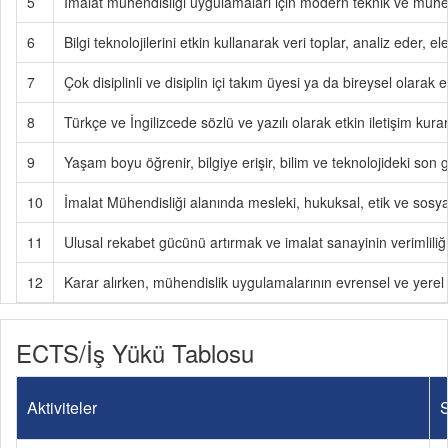
5
İmalat mühendisliği uygulamaları için modern teknik ve mühend
6
Bilgi teknolojilerini etkin kullanarak veri toplar, analiz eder, e
7
Çok disiplinli ve disiplin içi takım üyesi ya da bireysel olarak e
8
Türkçe ve İngilizcede sözlü ve yazılı olarak etkin iletişim kurar
9
Yaşam boyu öğrenir, bilgiye erişir, bilim ve teknolojideki son g
10
İmalat Mühendisliği alanında mesleki, hukuksal, etik ve sosyal 
11
Ulusal rekabet gücünü artırmak ve imalat sanayinin verimliliğin
12
Karar alırken, mühendislik uygulamalarının evrensel ve yerel ö
ECTS/İş Yükü Tablosu
Aktiviteler
S