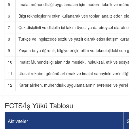
5
İmalat mühendisliği uygulamaları için modern teknik ve mühend
6
Bilgi teknolojilerini etkin kullanarak veri toplar, analiz eder, e
7
Çok disiplinli ve disiplin içi takım üyesi ya da bireysel olarak e
8
Türkçe ve İngilizcede sözlü ve yazılı olarak etkin iletişim kurar
9
Yaşam boyu öğrenir, bilgiye erişir, bilim ve teknolojideki son g
10
İmalat Mühendisliği alanında mesleki, hukuksal, etik ve sosyal 
11
Ulusal rekabet gücünü artırmak ve imalat sanayinin verimliliğin
12
Karar alırken, mühendislik uygulamalarının evrensel ve yerel ö
ECTS/İş Yükü Tablosu
Aktiviteler
S