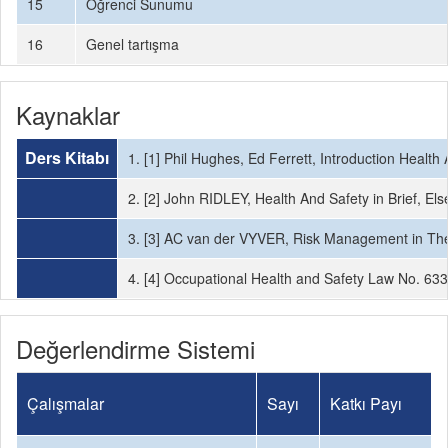
15
Öğrenci Sunumu
16
Genel tartışma
Kaynaklar
Ders Kitabı
1. [1] Phil Hughes, Ed Ferrett, Introduction Health
2. [2] John RIDLEY, Health And Safety in Brief, Els
3. [3] AC van der VYVER, Risk Management in The M
4. [4] Occupational Health and Safety Law No. 63
Değerlendirme Sistemi
Çalışmalar
Sayı
Katkı Payı