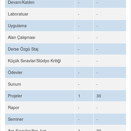
Devam/Katılım
-
-
Laboratuar
-
-
Uygulama
-
-
Alan Çalışması
-
-
Derse Özgü Staj
-
-
Küçük Sınavlar/Stüdyo Kritiği
-
-
Ödevler
-
-
Sunum
-
-
Projeler
1
30
Rapor
-
-
Seminer
-
-
Ara Sınavlar/Ara Juri
1
30