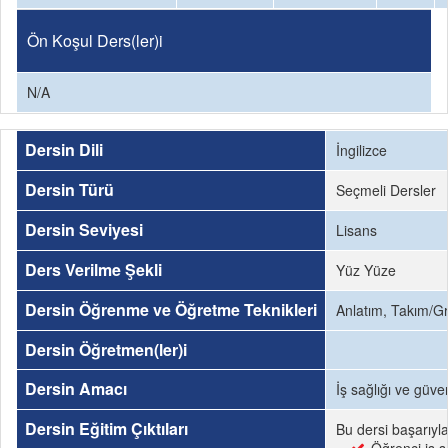
Ön Koşul Ders(ler)i
N/A
Dersin Dili
İngilizce
Dersin Türü
Seçmeli Dersler
Dersin Seviyesi
Lisans
Ders Verilme Şekli
Yüz Yüze
Dersin Öğrenme ve Öğretme Teknikleri
Anlatım, Takım/G
Dersin Öğretmen(ler)i
Dersin Amacı
İş sağlığı ve güve
Dersin Eğitim Çıktıları
Bu dersi başarıyl