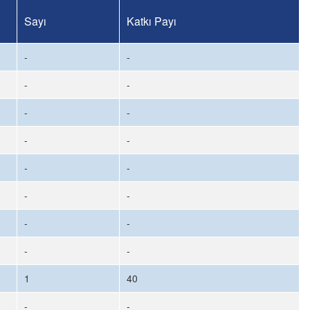
Sayı
Katkı Payı
-
-
-
-
-
-
-
-
-
-
-
-
-
-
-
-
1
40
-
-