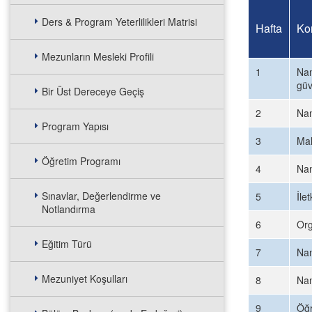
Ders & Program Yeterlilikleri Matrisi
Hafta
Ko
Mezunların Mesleki Profili
1
Nan
güv
Bir Üst Dereceye Geçiş
2
Nan
Program Yapısı
3
Mal
Öğretim Programı
4
Nan
Sınavlar, Değerlendirme ve
5
İle
Notlandırma
6
Org
Eğitim Türü
7
Nan
Mezuniyet Koşulları
8
Nan
9
Öğr