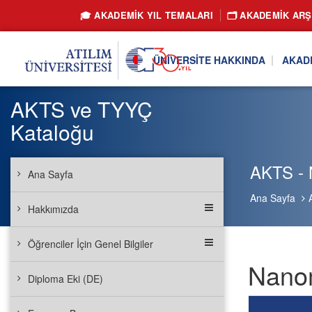
🎓 AKADEMİK YIL TEMALARI
🗂️ AKADEMIK ARŞ
ÜNIVERSITE HAKKINDA
AKAD
AKTS ve TYYÇ
Kataloğu
AKTS - 
Ana Sayfa
Ana Sayfa
Hakkımızda
Öğrenciler İçin Genel Bilgiler
Nanom
Diploma Eki (DE)