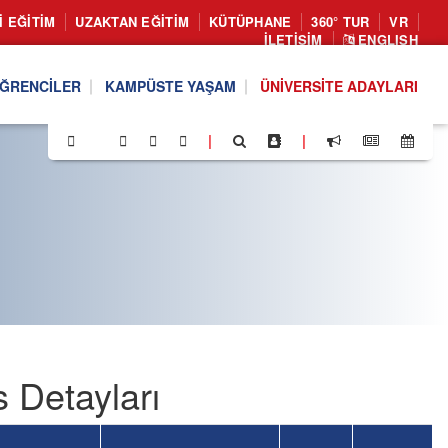
I EĞITIM
UZAKTAN EĞITIM
KÜTÜPHANE
360° TUR
VR
İLETIŞIM
ENGLISH
ĞRENCILER
KAMPÜSTE YAŞAM
ÜNIVERSITE ADAYLARI
|
|
Detayları