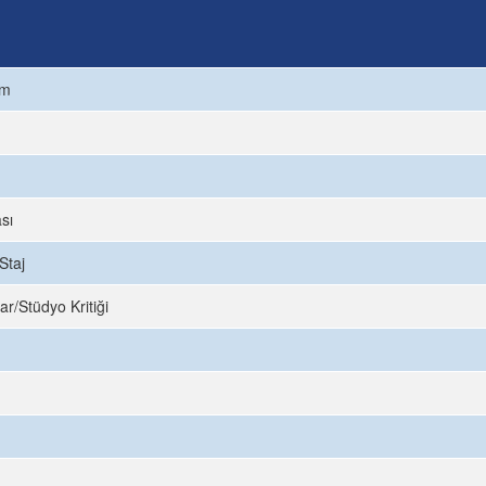
ım
sı
Staj
ar/Stüdyo Kritiği