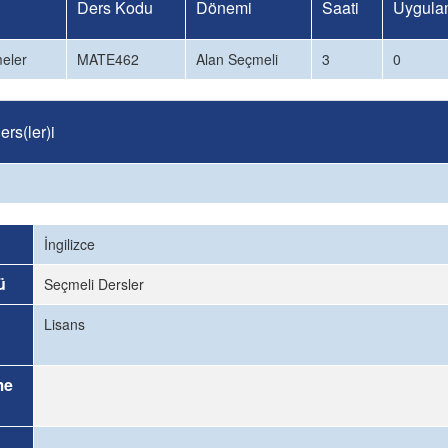
Ders Kodu
Dönemi
Saati
Uygula
eler
MATE462
Alan Seçmeli
3
0
rs(ler)i
İngilizce
ü
Seçmeli Dersler
Lisans
me
.