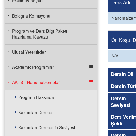
Erasmus Beyanı
Ders Adı
Bologna Komisyonu
Nanomalzem
Program ve Ders Bilgi Paketi
Hazırlama Klavuzu
Ön Koşul De
Ulusal Yeterlilikler
N/A
Akademik Programlar
Dersin Dili
AKTS - Nanomalzemeler
Dersin Tür
Program Hakkında
Dersin
Seviyesi
Kazanılan Derece
Ders Veril
Şekli
Kazanılan Derecenin Seviyesi
Dersin