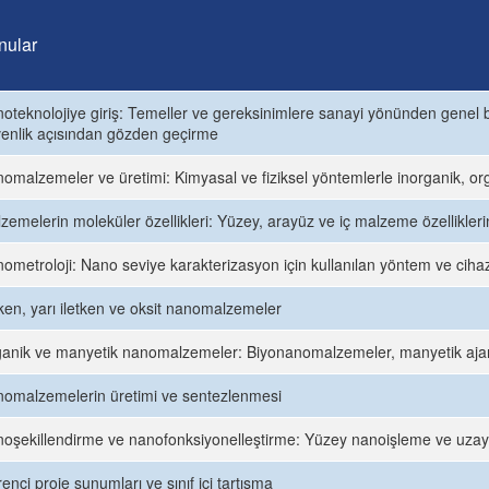
nular
oteknolojiye giriş: Temeller ve gereksinimlere sanayi yönünden genel bi
enlik açısından gözden geçirme
omalzemeler ve üretimi: Kimyasal ve fiziksel yöntemlerle inorganik, o
zemelerin moleküler özellikleri: Yüzey, arayüz ve iç malzeme özellikler
ometroloji: Nano seviye karakterizasyon için kullanılan yöntem ve ciha
tken, yarı iletken ve oksit nanomalzemeler
anik ve manyetik nanomalzemeler: Biyonanomalzemeler, manyetik ajanla
omalzemelerin üretimi ve sentezlenmesi
oşekillendirme ve nanofonksiyonelleştirme: Yüzey nanoişleme ve uza
enci proje sunumları ve sınıf içi tartışma