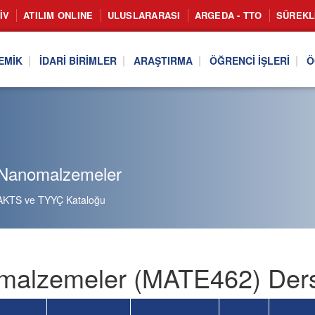
IV
ATILIM ONLINE
ULUSLARARASI
ARGEDA - TTO
SÜREKL
EMIK
İDARI BIRIMLER
ARAŞTIRMA
ÖĞRENCI İŞLERI
Ö
Nanomalzemeler
AKTS ve TYYÇ Kataloğu
alzemeler (MATE462) Ders 