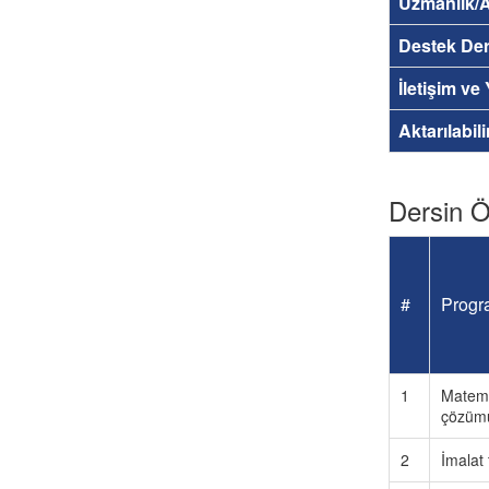
Uzmanlık/A
Destek Der
İletişim ve
Aktarılabil
Dersin Öğ
#
Progra
1
Matemat
çözümü
2
İmalat 