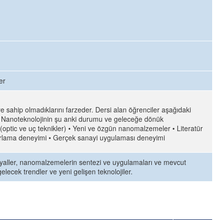
er
ye sahip olmadıklarını farzeder. Dersi alan öğrenciler aşağıdaki
si • Nanoteknolojinin şu anki durumu ve geleceğe dönük
optic ve uç teknikler) • Yeni ve özgün nanomalzemeler • Literatür
orlama deneyimi • Gerçek sanayi uygulaması deneyimi
eryaller, nanomalzemelerin sentezi ve uygulamaları ve mevcut
gelecek trendler ve yeni gelişen teknolojiler.