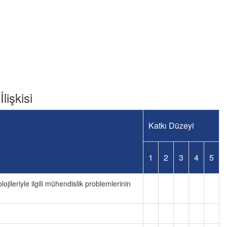
lişkisi
Katkı Düzeyi
1
2
3
4
5
ojileriyle ilgili mühendislik problemlerinin