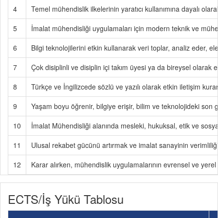
4
Temel mühendislik ilkelerinin yaratıcı kullanımına dayalı olarak
5
İmalat mühendisliği uygulamaları için modern teknik ve mühend
6
Bilgi teknolojilerini etkin kullanarak veri toplar, analiz eder, e
7
Çok disiplinli ve disiplin içi takım üyesi ya da bireysel olarak e
8
Türkçe ve İngilizcede sözlü ve yazılı olarak etkin iletişim kurar
9
Yaşam boyu öğrenir, bilgiye erişir, bilim ve teknolojideki son g
10
İmalat Mühendisliği alanında mesleki, hukuksal, etik ve sosyal 
11
Ulusal rekabet gücünü artırmak ve imalat sanayinin verimliliğin
12
Karar alırken, mühendislik uygulamalarının evrensel ve yerel ö
ECTS/İş Yükü Tablosu