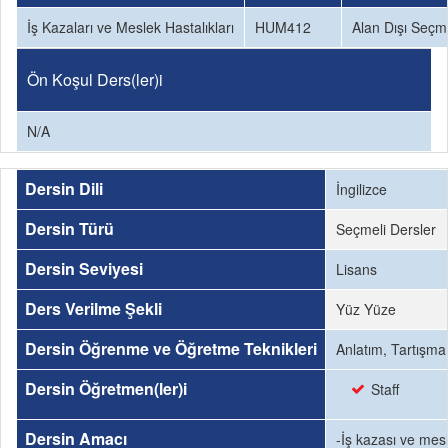
İş Kazaları ve Meslek Hastalıkları
HUM412
Alan Dışı Seçm
Ön Koşul Ders(ler)i
N/A
Dersin Dili
İngilizce
Dersin Türü
Seçmeli Dersler
Dersin Seviyesi
Lisans
Ders Verilme Şekli
Yüz Yüze
Dersin Öğrenme ve Öğretme Teknikleri
Anlatım, Tartışma
Dersin Öğretmen(ler)i
Staff
Dersin Amacı
-İş kazası ve mesl