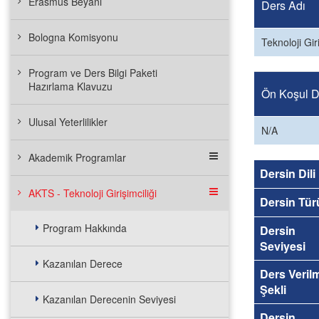
Erasmus Beyanı
Ders Adı
Bologna Komisyonu
Teknoloji Giri
Program ve Ders Bilgi Paketi
Hazırlama Klavuzu
Ön Koşul De
Ulusal Yeterlilikler
N/A
Akademik Programlar
Dersin Dili
AKTS - Teknoloji Girişimciliği
Dersin Tür
Program Hakkında
Dersin
Seviyesi
Kazanılan Derece
Ders Veril
Şekli
Kazanılan Derecenin Seviyesi
Dersin