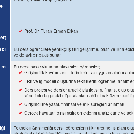
e
Prof. Dr. Turan Erman Erkan
er)i
acı
Bu ders öğrencilere yenilikçi iş fikri geliştirme, basit ve ikna ed
ve detaylı bir bakış sunar.
tim
Bu dersi başarıyla tamamlayabilen öğrenciler;
Girişimcilik kavramlarını, terimlerini ve uygulamalarını anl
Fikir ve iş modeli oluşturma tekniklerini öğrenme, analiz
Ders projesi ve dersler aracılığıyla iletişim, finans, ekip 
yönetiminde gerekli diğer alanlar dahil olmak üzere çeşitl
Girişimcilikte yasal, finansal ve etik süreçleri anlamak
Gerçek hayattan girişimcilik örneklerini analiz etme ve s
iği
Teknoloji Girişimciliği dersi, öğrencilerin fikir üretme, iş planı
stratejileri gibi girişimciliğin çeşitli temel alanlarını ve kavram