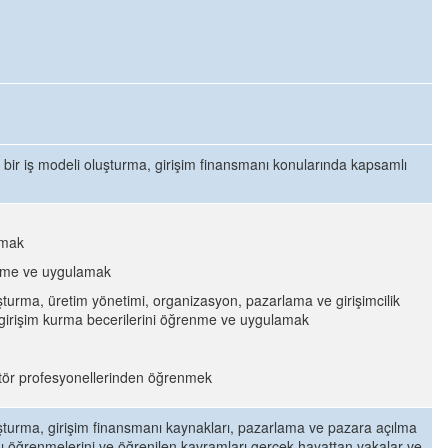
ici bir iş modeli oluşturma, girişim finansmanı konularında kapsamlı
amak
 etme ve uygulamak
oluşturma, üretim yönetimi, organizasyon, pazarlama ve girişimcilik
i girişim kurma becerilerini öğrenme ve uygulamak
ektör profesyonellerinden öğrenmek
 oluşturma, girişim finansmanı kaynakları, pazarlama ve pazara açılma
larını öğrenmelerini ve öğrenilen kavramları gerçek hayattan vakalar ve