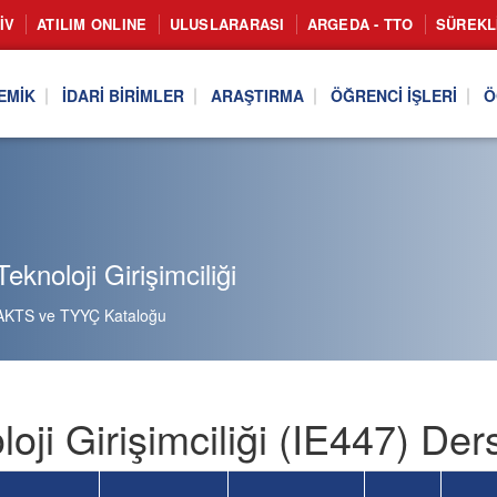
IV
ATILIM ONLINE
ULUSLARARASI
ARGEDA - TTO
SÜREKL
EMIK
İDARI BIRIMLER
ARAŞTIRMA
ÖĞRENCI İŞLERI
Ö
eknoloji Girişimciliği
AKTS ve TYYÇ Kataloğu
oji Girişimciliği (IE447) Der