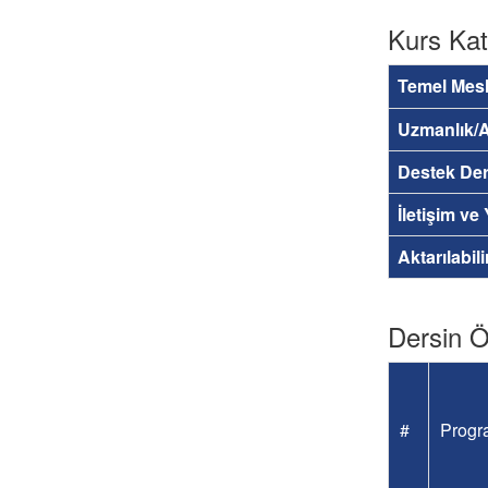
Kurs Kat
Temel Mesl
Uzmanlık/A
Destek Der
İletişim ve
Aktarılabil
Dersin Öğ
#
Progra