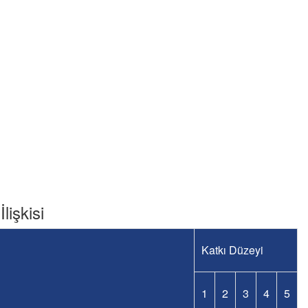
lişkisi
Katkı Düzeyi
1
2
3
4
5