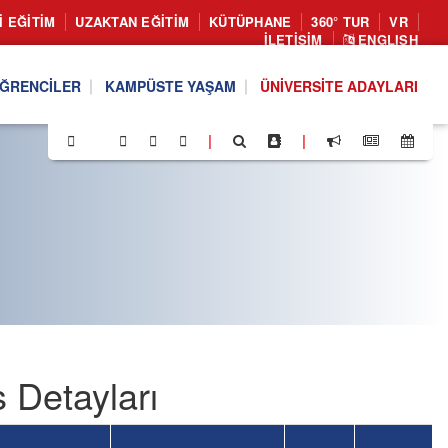
I EĞITIM
UZAKTAN EĞITIM
KÜTÜPHANE
360° TUR
VR
İLETIŞIM
ENGLISH
ĞRENCILER
KAMPÜSTE YAŞAM
ÜNIVERSITE ADAYLARI
|
|
s Detayları