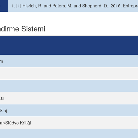
ı
1. [1] Hisrich, R. and Peters, M. and Shepherd, D., 2016, Entrep
dirme Sistemi
ım
sı
Staj
ar/Stüdyo Kritiği