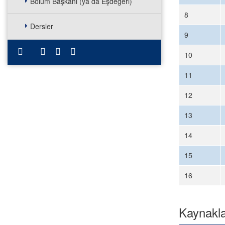
Bölüm Başkanı (ya da Eşdeğeri)
8
Dersler
9
10
11
12
13
14
15
16
Kaynakl