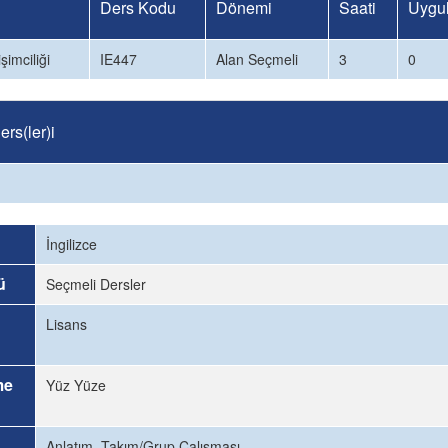
Ders Kodu
Dönemi
Saati
Uygu
şimciliği
IE447
Alan Seçmeli
3
0
rs(ler)i
İngilizce
ü
Seçmeli Dersler
Lisans
me
Yüz Yüze
Anlatım, Takım/Grup Çalışması.