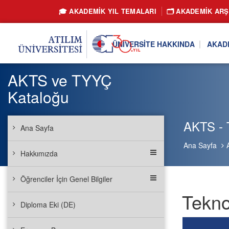
🎓 AKADEMİK YIL TEMALARI
🗂️ AKADEMIK ARŞ
ÜNIVERSITE HAKKINDA
AKAD
AKTS ve TYYÇ
Kataloğu
AKTS - T
Ana Sayfa
Ana Sayfa
Hakkımızda
Öğrenciler İçin Genel Bilgiler
Teknol
Diploma Eki (DE)