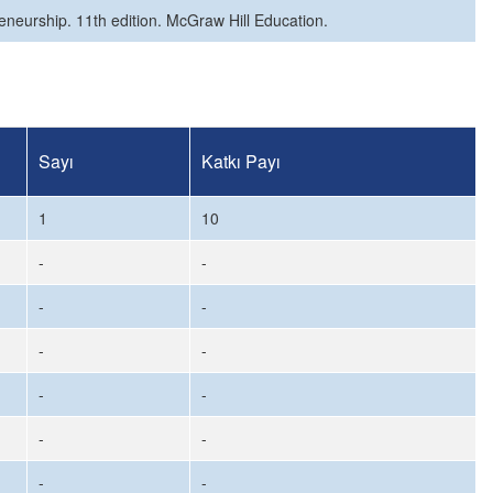
reneurship. 11th edition. McGraw Hill Education.
Sayı
Katkı Payı
1
10
-
-
-
-
-
-
-
-
-
-
-
-