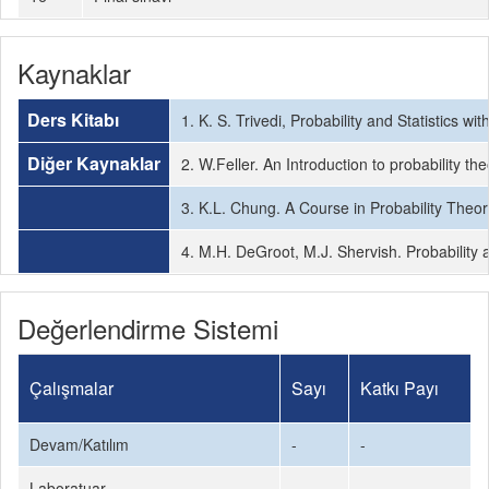
Kaynaklar
Ders Kitabı
1. K. S. Trivedi, Probability and Statistics w
Diğer Kaynaklar
2. W.Feller. An Introduction to probability th
3. K.L. Chung. A Course in Probability Theo
4. M.H. DeGroot, M.J. Shervish. Probability 
Değerlendirme Sistemi
Çalışmalar
Sayı
Katkı Payı
Devam/Katılım
-
-
Laboratuar
-
-