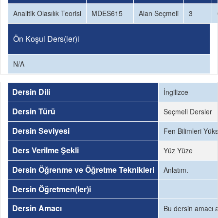
Analitik Olasılık Teorisi
MDES615
Alan Seçmeli
3
Ön Koşul Ders(ler)i
N/A
Dersin Dili
İngilizce
Dersin Türü
Seçmeli Dersler
Dersin Seviyesi
Fen Bilimleri Yük
Ders Verilme Şekli
Yüz Yüze
Dersin Öğrenme ve Öğretme Teknikleri
Anlatım.
Dersin Öğretmen(ler)i
Dersin Amacı
Bu dersin amacı an