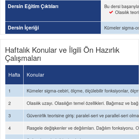
Dersin Eğitim Çıktıları
Bu dersi başarıyl
Olasılık teo
Dersin İçeriği
Kümeler sigma-ceb
Haftalık Konular ve İlgili Ön Hazırlık
Çalışmaları
Hafta
Konular
1
Kümeler sigma-cebiri, ölçme, ölçülebilir fonksiyonlar, ölçm
2
Olasılık uzayı. Olasılığın temel özellikleri. Bağımsız ve bağ
3
Güvenirlik teorisine giriş: paralel-seri ve parallel-seri 
4
Rasgele değişkenler ve değılımları. Dağılım fonksiyonu. Ol