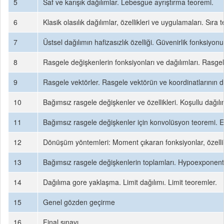
5
Saf ve karışık dağılımlar. Lebesgue ayrıştırma teoremi.
6
Klasik olasılık dağılımlar, özellikleri ve uygulamaları. Sıra
7
Üstsel dağılımın hafizasızlık özelliği. Güvenirlik fonksiyonu
8
Rasgele değişkenlerin fonksiyonları ve dağılımları. Rasgel
9
Rasgele vektörler. Rasgele vektörün ve koordinatlarının da
10
Bağımsız rasgele değişkenler ve özellikleri. Koşullu dağılı
11
Bağımsız rasgele değişkenler için konvolüsyon teoremi. Er
12
Dönüşüm yöntemleri: Moment çıkaran fonksiyonlar, özellik
13
Bağımsız rasgele değişkenlerin toplamları. Hypoexponentia
14
Dağılıma gore yaklaşma. Limit dağılımı. Limit teoremler.
15
Genel gözden geçirme
16
Final sınavı