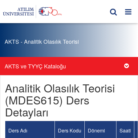
AKTS - Analitik Olasılık Teorisi
AKTS ve TYYÇ Kataloğu
Analitik Olasılık Teorisi
(MDES615) Ders
Detayları
Ders Adı
Ders Kodu
Dönemi
Saati