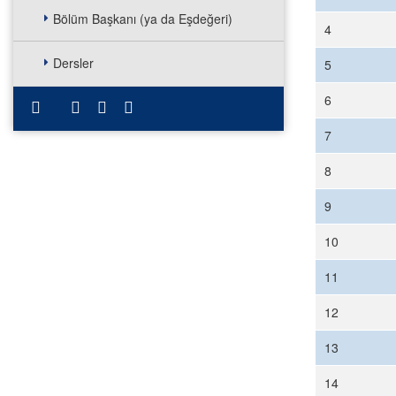
Bölüm Başkanı (ya da Eşdeğeri)
4
Dersler
5
6
7
8
9
10
11
12
13
14