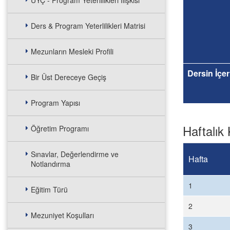
UYÇ - Program Yeterlilikleri İlişkisi
Ders & Program Yeterlilikleri Matrisi
Mezunların Mesleki Profili
Dersin İçer
Bir Üst Dereceye Geçiş
Program Yapısı
Haftalık 
Öğretim Programı
Sınavlar, Değerlendirme ve
Hafta
Notlandırma
1
Eğitim Türü
2
Mezuniyet Koşulları
3