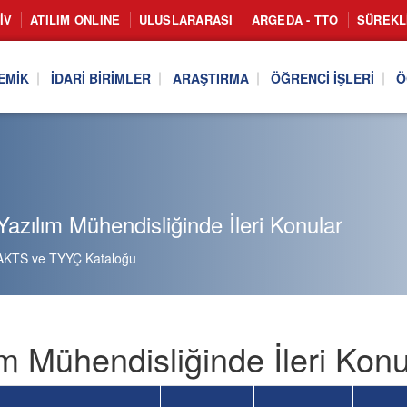
IV
ATILIM ONLINE
ULUSLARARASI
ARGEDA - TTO
SÜREKL
EMIK
İDARI BIRIMLER
ARAŞTIRMA
ÖĞRENCI İŞLERI
Ö
azılım Mühendisliğinde İleri Konular
AKTS ve TYYÇ Kataloğu
ım Mühendisliğinde İleri Kon