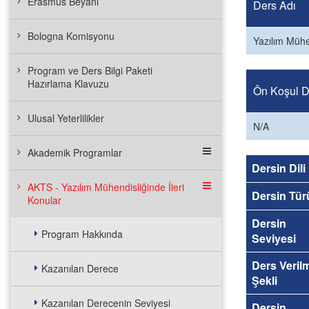
Erasmus Beyanı
Ders Adı
Bologna Komisyonu
Yazılım Mühe
Program ve Ders Bilgi Paketi
Hazırlama Klavuzu
Ön Koşul De
Ulusal Yeterlilikler
N/A
Akademik Programlar
Dersin Dili
AKTS - Yazılım Mühendisliğinde İleri
Dersin Tür
Konular
Dersin
Program Hakkında
Seviyesi
Ders Veril
Kazanılan Derece
Şekli
Kazanılan Derecenin Seviyesi
Dersin