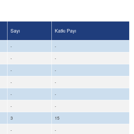
Sayı
Katkı Payı
-
-
-
-
-
-
-
-
-
-
-
-
3
15
-
-