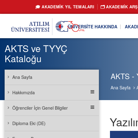
🎓 AKADEMİK YIL TEMALARI
🗂️ AKADEMIK ARŞ
ÜNIVERSITE HAKKINDA
AKAD
AKTS ve TYYÇ
Kataloğu
AKTS - Y
Ana Sayfa
Ana Sayfa
Hakkımızda
Öğrenciler İçin Genel Bilgiler
Yazıl
Diploma Eki (DE)