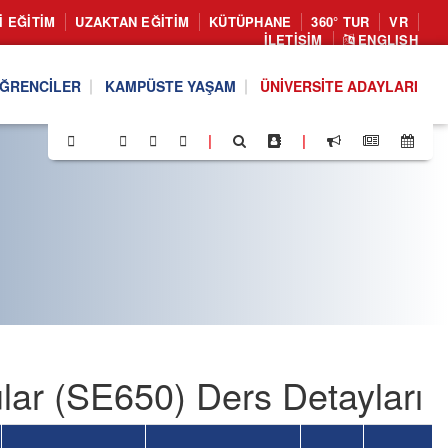
I EĞITIM
UZAKTAN EĞITIM
KÜTÜPHANE
360° TUR
VR
İLETIŞIM
ENGLISH
ĞRENCILER
KAMPÜSTE YAŞAM
ÜNIVERSITE ADAYLARI
|
|
ular (SE650) Ders Detayları