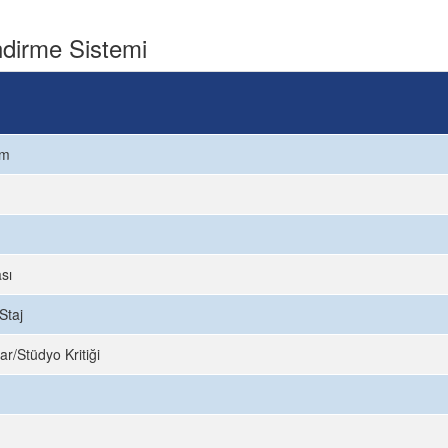
dirme Sistemi
ım
sı
Staj
ar/Stüdyo Kritiği