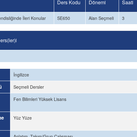
Ders Kodu
Dönemi
Saati
ndisliğinde İleri Konular
SE650
Alan Seçmeli
3
rs(ler)i
İngilizce
ü
Seçmeli Dersler
Fen Bilimleri Yüksek Lisans
me
Yüz Yüze
Anlatım, Takım/Grup Çalışması.