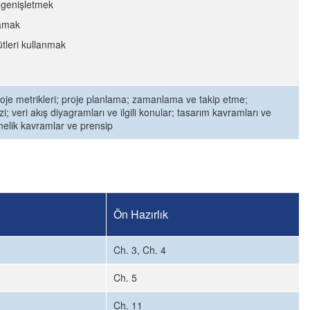
 genişletmek
lamak
ütleri kullanmak
 proje metrikleri; proje planlama; zamanlama ve takip etme;
; veri akış diyagramları ve ilgili konular; tasarım kavramları ve
önelik kavramlar ve prensip
Ön Hazırlık
Ch. 3, Ch. 4
Ch. 5
Ch. 11