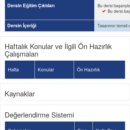
Dersin Eğitim Çıktıları
Bu dersi başarıyl
Bu dersi baş
Dersin İçeriği
Tasarımın temsil e
Haftalık Konular ve İlgili Ön Hazırlık
Çalışmaları
Hafta
Konular
Ön Hazırlık
Kaynaklar
Değerlendirme Sistemi