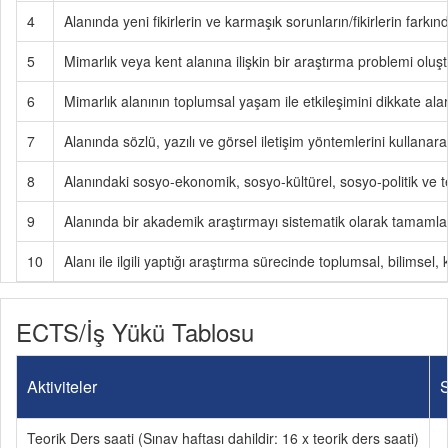
4
Alanında yeni fikirlerin ve karmaşık sorunların/fikirlerin farkın
5
Mimarlık veya kent alanına ilişkin bir araştırma problemi oluşt
6
Mimarlık alanının toplumsal yaşam ile etkileşimini dikkate alar
7
Alanında sözlü, yazılı ve görsel iletişim yöntemlerini kullanarak a
8
Alanındaki sosyo-ekonomik, sosyo-kültürel, sosyo-politik ve tek
9
Alanında bir akademik araştırmayı sistematik olarak tamamlar
10
Alanı ile ilgili yaptığı araştırma sürecinde toplumsal, bilimsel, 
ECTS/İş Yükü Tablosu
Aktiviteler
S
Teorik Ders saati (Sınav haftası dahildir: 16 x teorik ders saati)