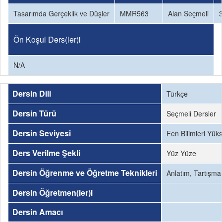
Tasarımda Gerçeklik ve Düşler
MMR563
Alan Seçmeli
Ön Koşul Ders(ler)i
N/A
Dersin Dili
Türkçe
Dersin Türü
Seçmeli Dersler
Dersin Seviyesi
Fen Bilimleri Yük
Ders Verilme Şekli
Yüz Yüze
Dersin Öğrenme ve Öğretme Teknikleri
Anlatım, Tartışm
Dersin Öğretmen(ler)i
Dersin Amacı