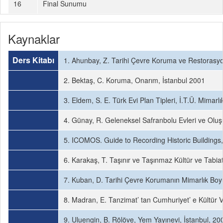
16
Final Sunumu
Kaynaklar
Ders Kitabı
1. Ahunbay, Z. Tarihi Çevre Koruma ve Restorasyon
2. Bektaş, C. Koruma, Onarım, İstanbul 2001
3. Eldem, S. E. Türk Evi Plan Tipleri, İ.T.Ü. Mimarlı
4. Günay, R. Geleneksel Safranbolu Evleri ve Oluş
5. ICOMOS. Guide to Recording Historic Building
6. Karakaş, T. Taşınır ve Taşınmaz Kültür ve Tabia
7. Kuban, D. Tarihi Çevre Korumanın Mimarlık Boy
8. Madran, E. Tanzimat’ tan Cumhuriyet’ e Kültür 
9. Uluengin, B. Rölöve, Yem Yayınevi, İstanbul, 20