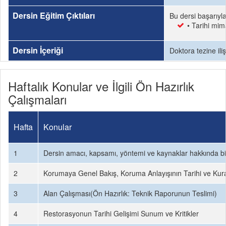
Dersin Eğitim Çıktıları
Bu dersi başarıyl
• Tarihi mim
Dersin İçeriği
Doktora tezine iliş
Haftalık Konular ve İlgili Ön Hazırlık
Çalışmaları
Hafta
Konular
1
Dersin amacı, kapsamı, yöntemi ve kaynaklar hakkında bi
2
Korumaya Genel Bakış, Koruma Anlayışının Tarihi ve Kur
3
Alan Çalışması(Ön Hazırlık: Teknik Raporunun Teslimi)
4
Restorasyonun Tarihi Gelişimi Sunum ve Kritikler