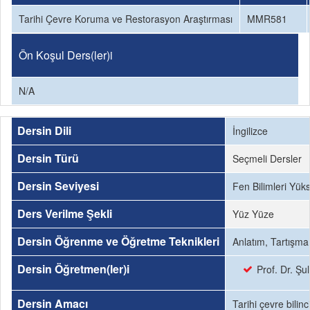
Tarihi Çevre Koruma ve Restorasyon Araştırması
MMR581
Ön Koşul Ders(ler)i
N/A
Dersin Dili
İngilizce
Dersin Türü
Seçmeli Dersler
Dersin Seviyesi
Fen Bilimleri Yük
Ders Verilme Şekli
Yüz Yüze
Dersin Öğrenme ve Öğretme Teknikleri
Anlatım, Tartışma
Dersin Öğretmen(ler)i
Prof. Dr. Şul
Dersin Amacı
Tarihi çevre bilin