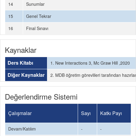
14
Sunumlar
15
Genel Tekrar
16
Final Sınavı
Kaynaklar
Ders Kitabı
1. New Interactions 3, Mc Graw Hill ,2020
Diğer Kaynaklar
2. MDB öğretim görevlileri tarafından hazır
Değerlendirme Sistemi
Çalışmalar
Sayı
Katkı Payı
Devam/Katılım
-
-