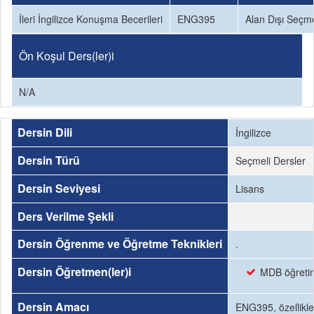
İleri İngilizce Konuşma Becerileri
ENG395
Alan Dışı Seçme
Ön Koşul Ders(ler)i
N/A
Dersin Dili
İngilizce
Dersin Türü
Seçmeli Dersler
Dersin Seviyesi
Lisans
Ders Verilme Şekli
Dersin Öğrenme ve Öğretme Teknikleri
.
Dersin Öğretmen(ler)i
MDB öğretim 
Dersin Amacı
ENG395, özellikle 