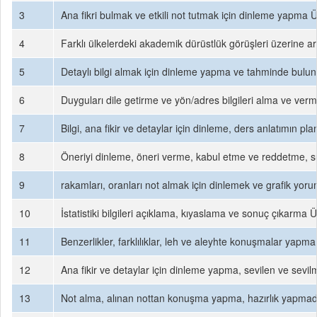
3
Ana fikri bulmak ve etkili not tutmak için dinleme yapma Ü
4
Farklı ülkelerdeki akademik dürüstlük görüşleri üzerine a
5
Detaylı bilgi almak için dinleme yapma ve tahminde bulun
6
Duyguları dile getirme ve yön/adres bilgileri alma ve verme
7
Bilgi, ana fikir ve detaylar için dinleme, ders anlatımın p
8
Öneriyi dinleme, öneri verme, kabul etme ve reddetme, 
9
rakamları, oranları not almak için dinlemek ve grafik yo
10
İstatistiki bilgileri açıklama, kıyaslama ve sonuç çıkarma
11
Benzerlikler, farklılıklar, leh ve aleyhte konuşmalar yapma
12
Ana fikir ve detaylar için dinleme yapma, sevilen ve sev
13
Not alma, alınan nottan konuşma yapma, hazırlık yapm