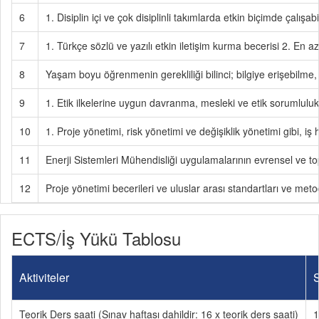
6
1. Disiplin içi ve çok disiplinli takımlarda etkin biçimde çalışa
7
1. Türkçe sözlü ve yazılı etkin iletişim kurma becerisi 2. En a
8
Yaşam boyu öğrenmenin gerekliliği bilinci; bilgiye erişebilme, 
9
1. Etik ilkelerine uygun davranma, mesleki ve etik sorumluluk 
10
1. Proje yönetimi, risk yönetimi ve değişiklik yönetimi gibi, iş
11
Enerji Sistemleri Mühendisliği uygulamalarının evrensel ve to
12
Proje yönetimi becerileri ve uluslar arası standartları ve metod
ECTS/İş Yükü Tablosu
Aktiviteler
S
Teorik Ders saati (Sınav haftası dahildir: 16 x teorik ders saati)
1