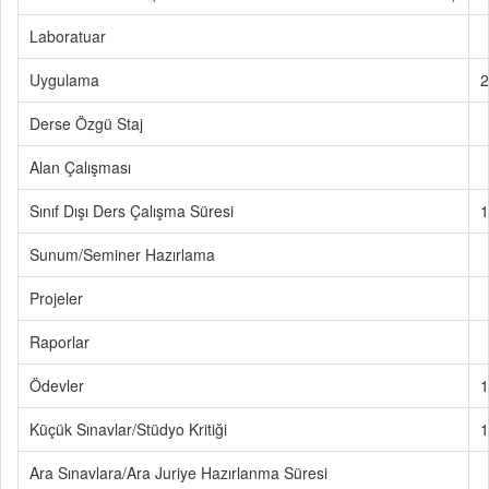
Laboratuar
Uygulama
2
Derse Özgü Staj
Alan Çalışması
Sınıf Dışı Ders Çalışma Süresi
1
Sunum/Seminer Hazırlama
Projeler
Raporlar
Ödevler
1
Küçük Sınavlar/Stüdyo Kritiği
1
Ara Sınavlara/Ara Juriye Hazırlanma Süresi