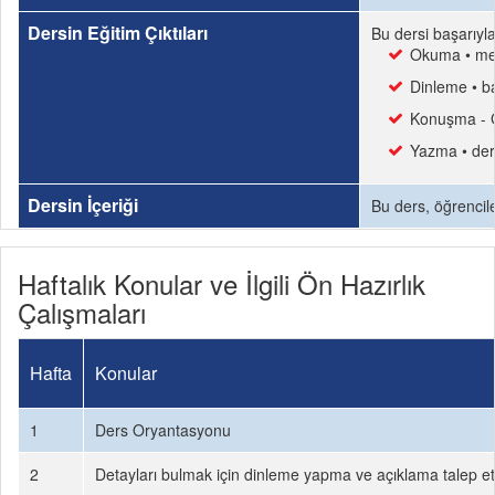
Dersin Eğitim Çıktıları
Bu dersi başarıyl
Okuma • metin
Dinleme • ba
Konuşma - Gü
Yazma • ders
Dersin İçeriği
Bu ders, öğrencile
Haftalık Konular ve İlgili Ön Hazırlık
Çalışmaları
Hafta
Konular
1
Ders Oryantasyonu
2
Detayları bulmak için dinleme yapma ve açıklama talep e