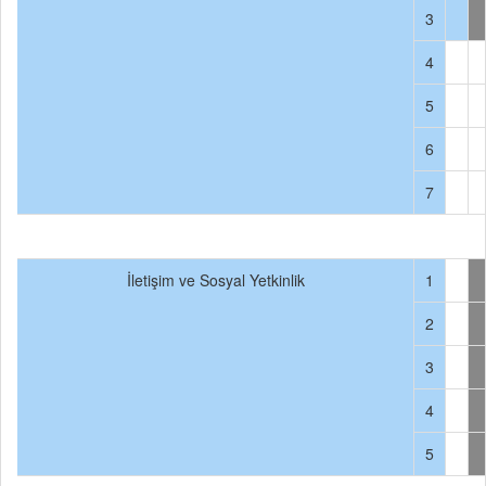
3
4
5
6
7
İletişim ve Sosyal Yetkinlik
1
2
3
4
5