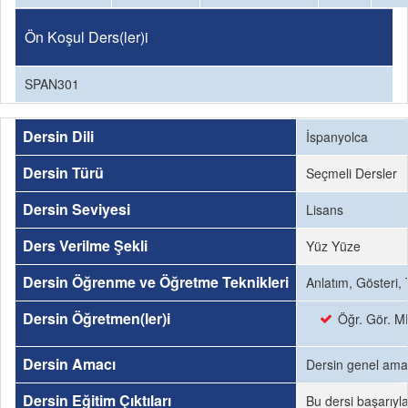
Ön Koşul Ders(ler)i
SPAN301
Dersin Dili
İspanyolca
Dersin Türü
Seçmeli Dersler
Dersin Seviyesi
Lisans
Ders Verilme Şekli
Yüz Yüze
Dersin Öğrenme ve Öğretme Teknikleri
Anlatım, Gösteri,
Dersin Öğretmen(ler)i
Öğr. Gör. M
Dersin Amacı
Dersin genel amac
Dersin Eğitim Çıktıları
Bu dersi başarıyl