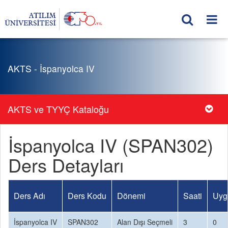
AKTS - İspanyolca IV
AKTS ve TYYÇ Kataloğu
İspanyolca IV (SPAN302)
Ders Detayları
Ders Adı
Ders Kodu
Dönemi
Saati
Uyg
İspanyolca IV
SPAN302
Alan Dışı Seçmeli
3
0