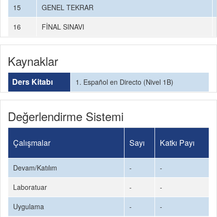
15
GENEL TEKRAR
16
FİNAL SINAVI
Kaynaklar
Ders Kitabı
1. Español en Directo (Nivel 1B)
Değerlendirme Sistemi
Çalışmalar
Sayı
Katkı Payı
Devam/Katılım
-
-
Laboratuar
-
-
Uygulama
-
-