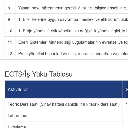
8
Yaşam boyu öğrenmenin gerekliliği bilinci; bilgiye erişebilme, 
9
1. Etik ilkelerine uygun davranma, mesleki ve etik sorumluluk 
10
1. Proje yönetimi, risk yönetimi ve değişiklik yönetimi gibi, iş
11
Enerji Sistemleri Mühendisliği uygulamalarının evrensel ve to
12
Proje yönetimi becerileri ve uluslar arası standartları ve metod
ECTS/İş Yükü Tablosu
Aktiviteler
S
Teorik Ders saati (Sınav haftası dahildir: 16 x teorik ders saati)
1
Laboratuar
Uygulama