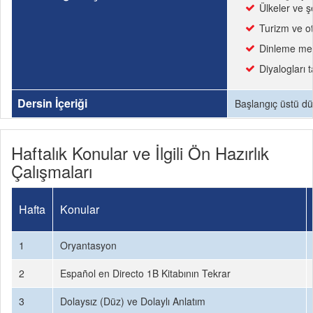
Ülkeler ve ş
Turizm ve ote
Dinleme metin
Diyalogları 
Dersin İçeriği
Başlangıç üstü düz
Haftalık Konular ve İlgili Ön Hazırlık
Çalışmaları
Hafta
Konular
1
Oryantasyon
2
Español en Directo 1B Kitabının Tekrar
3
Dolaysız (Düz) ve Dolaylı Anlatım