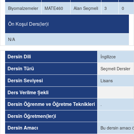
Biyomalzemeler
MATE460
Alan Seçmeli
3
0
Ön Koşul Ders(ler)i
N/A
Dersin Dili
İngilizce
Dersin Türü
Seçmeli Dersler
Dersin Seviyesi
Lisans
Ders Verilme Şekli
Dersin Öğrenme ve Öğretme Teknikleri
.
Dersin Öğretmen(ler)i
Dersin Amacı
Bu dersin amacı ö