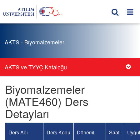
AKTS - Biyomalzemeler
AKTS ve TYYÇ Kataloğu
Biyomalzemeler
(MATE460) Ders
Detayları
Ders Adı
Ders Kodu
Dönemi
Saati
Uygul