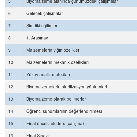
5
Biyomalzeme alanında günümüzdeki çalışmalar
6
Gelecek çalışmalar
7
Şimdiki eğilimler
8
1. Arasınav
9
Malzemelerin yığın özelikleri
10
Malzemelerin mekanik özellikleri
11
Yüzey analiz metodları
12
Biyomalzemelerin sterilizasyon yöntemleri
13
Biyomalzeme olarak polimerler
14
Öğrenci sunumlarının değerlendirilmesi
15
Final öncesi ek ders (çalışma)
16
Final Sınavı