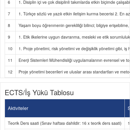
6
1. Disiplin içi ve çok disiplinli takımlarda etkin biçimde çalışa
7
1. Türkçe sözlü ve yazılı etkin iletişim kurma becerisi 2. En a
8
Yaşam boyu öğrenmenin gerekliliği bilinci; bilgiye erişebilme, 
9
1. Etik ilkelerine uygun davranma, mesleki ve etik sorumluluk 
10
1. Proje yönetimi, risk yönetimi ve değişiklik yönetimi gibi, iş
11
Enerji Sistemleri Mühendisliği uygulamalarının evrensel ve to
12
Proje yönetimi becerileri ve uluslar arası standartları ve metod
ECTS/İş Yükü Tablosu
Aktiviteler
S
Teorik Ders saati (Sınav haftası dahildir: 16 x teorik ders saati)
1