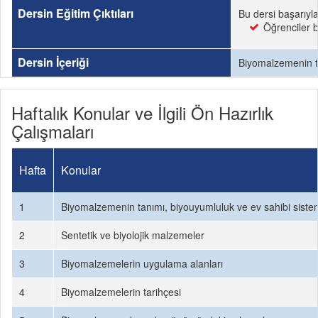
Dersin Eğitim Çıktıları
Bu dersi başarıyl
Öğrenciler b
Dersin İçeriği
Biyomalzemenin tan
Haftalık Konular ve İlgili Ön Hazırlık
Çalışmaları
Hafta
Konular
1
Biyomalzemenin tanımı, biyouyumluluk ve ev sahibi siste
2
Sentetik ve biyolojik malzemeler
3
Biyomalzemelerin uygulama alanları
4
Biyomalzemelerin tarihçesi