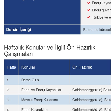
Enerji kayn
Enerji güven
Türkiye ve e
Dersin İçeriği
Bu derste küresel 
Haftalık Konular ve İlgili Ön Hazırlık
Çalışmaları
Hafta
Konular
Ön Hazırlık
1
Derse Giriş
2
Enerji ve Enerji Kaynakları
Goldemberg(2012) Bölü
3
Mevcut Enerji Kullanımı
Goldemberg(2012), Böl
4
Enerji Kaynakları
Goldemberg(2012), Böl