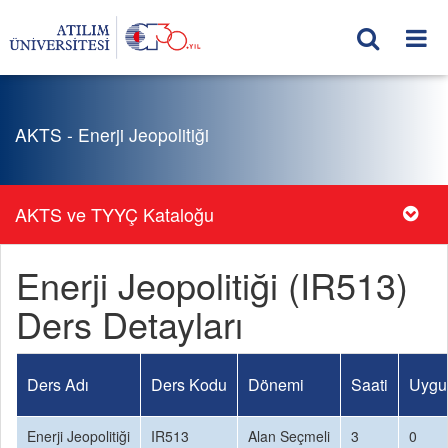
AKTS - Enerji Jeopolitiği
AKTS ve TYYÇ Kataloğu
Enerji Jeopolitiği (IR513)
Ders Detayları
Ders Adı
Ders Kodu
Dönemi
Saati
Uygu
Enerji Jeopolitiği
IR513
Alan Seçmeli
3
0