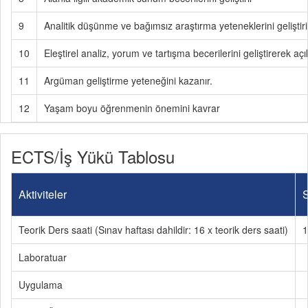
9
Analitik düşünme ve bağımsız araştırma yeteneklerini geliştiri
10
Eleştirel analiz, yorum ve tartışma becerilerini geliştirerek aç
11
Argüman geliştirme yeteneğini kazanır.
12
Yaşam boyu öğrenmenin önemini kavrar
ECTS/İş Yükü Tablosu
Aktiviteler
S
Teorik Ders saati (Sınav haftası dahildir: 16 x teorik ders saati)
1
Laboratuar
Uygulama