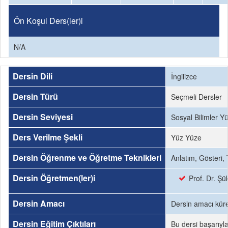
Ön Koşul Ders(ler)i
N/A
Dersin Dili
İngilizce
Dersin Türü
Seçmeli Dersler
Dersin Seviyesi
Sosyal Bilimler Y
Ders Verilme Şekli
Yüz Yüze
Dersin Öğrenme ve Öğretme Teknikleri
Anlatım, Gösteri,
Dersin Öğretmen(ler)i
Prof. Dr. Şü
Dersin Amacı
Dersin amacı küres
Dersin Eğitim Çıktıları
Bu dersi başarıyl