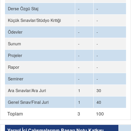
Derse Özgü Staj
-
-
Küçük Sınavlar/Stüdyo Kritiği
-
-
Ödevler
-
-
Sunum
-
-
Projeler
-
-
Rapor
-
-
Seminer
-
-
Ara Sınavlar/Ara Juri
1
30
Genel Sınav/Final Juri
1
40
Toplam
3
100
Yarıyıl İçi Çalışmalarının Başarı Notu Katkısı