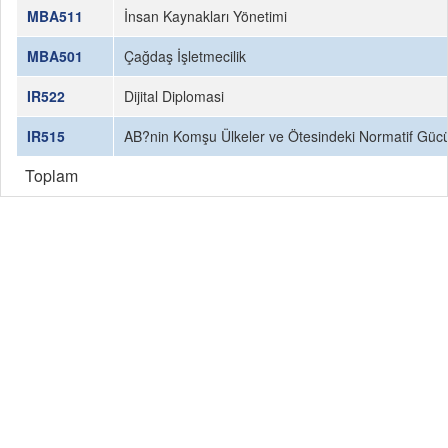
MBA511
İnsan Kaynakları Yönetimi
MBA501
Çağdaş İşletmecilik
IR522
Dijital Diplomasi
IR515
AB?nin Komşu Ülkeler ve Ötesindeki Normatif Güc
Toplam