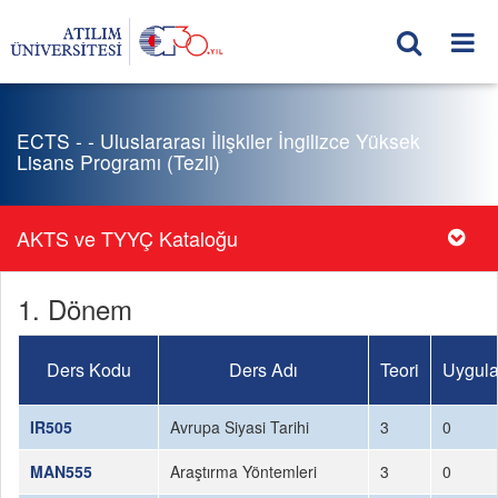
ECTS - - Uluslararası İlişkiler İngilizce Yüksek
Lisans Programı (Tezli)
AKTS ve TYYÇ Kataloğu
1. Dönem
Ders Kodu
Ders Adı
Teori
Uygula
IR505
Avrupa Siyasi Tarihi
3
0
MAN555
Araştırma Yöntemleri
3
0