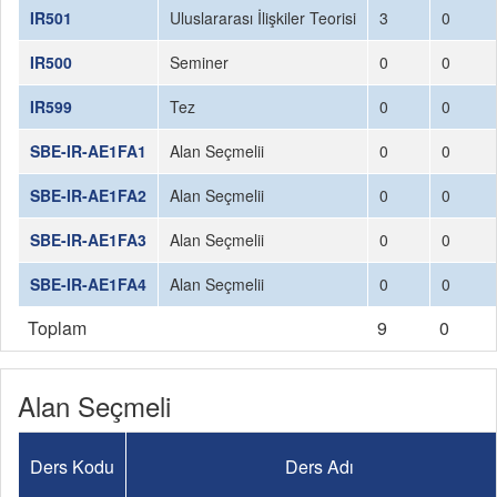
IR501
Uluslararası İlişkiler Teorisi
3
0
IR500
Seminer
0
0
IR599
Tez
0
0
SBE-IR-AE1FA1
Alan Seçmelii
0
0
SBE-IR-AE1FA2
Alan Seçmelii
0
0
SBE-IR-AE1FA3
Alan Seçmelii
0
0
SBE-IR-AE1FA4
Alan Seçmelii
0
0
Toplam
9
0
Alan Seçmeli
Ders Kodu
Ders Adı