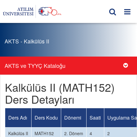
AKTS - Kalkülüs II
AKTS ve TYYÇ Kataloğu
Kalkülüs II (MATH152)
Ders Detayları
Ders Adı
Ders Kodu
Dönemi
Saati
Uygulama Sa
Kalkülüs II
MATH152
2. Dönem
4
2