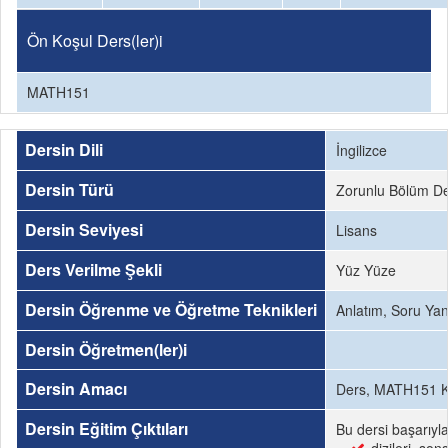
Ön Koşul Ders(ler)i
MATH151
Dersin Dili
İngilizce
Dersin Türü
Zorunlu Bölüm De
Dersin Seviyesi
Lisans
Ders Verilme Şekli
Yüz Yüze
Dersin Öğrenme ve Öğretme Teknikleri
Anlatım, Soru Ya
Dersin Öğretmen(ler)i
Dersin Amacı
Ders, MATH151 Kal
Dersin Eğitim Çıktıları
Bu dersi başarıyl