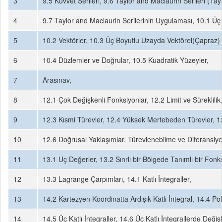
3
9.5 Kuvvet Serileri, 9.6 Taylor and Maclaurin Serileri (Tayl
4
9.7 Taylor and Maclaurin Serilerinin Uygulaması, 10.1 Üç
5
10.2 Vektörler, 10.3 Üç Boyutlu Uzayda Vektörel(Çapraz)
6
10.4 Düzlemler ve Doğrular, 10.5 Kuadratik Yüzeyler,
7
Arasınav,
8
12.1 Çok Değişkenli Fonksiyonlar, 12.2 Limit ve Süreklilik
9
12.3 Kısmi Türevler, 12.4 Yüksek Mertebeden Türevler, 12.
10
12.6 Doğrusal Yaklaşımlar, Türevlenebilme ve Diferansiye
11
13.1 Uç Değerler, 13.2 Sınrlı bir Bölgede Tanımlı bir Fon
12
13.3 Lagrange Çarpımları, 14.1 Katlı İntegraller,
13
14.2 Kartezyen Koordinatta Ardışık Katlı İntegral, 14.4 Pol
14
14.5 Üç Katlı İntegraller, 14.6 Üç Katlı İntegrallerde Deği