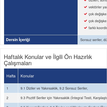
dizileri, son
vektörler ya
çok değişkenl
çok değişken
farklı koordi
Dersin İçeriği
Sonsuz seriler, düz
Haftalık Konular ve İlgili Ön Hazırlık
Çalışmaları
Hafta
Konular
1
9.1 Diziler ve Yakınsaklık, 9.2 Sonsuz Seriler,
2
9.3 Pozitif Seriler için Yakınsaklık (İntegral Testi, Karşıla