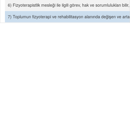
6) Fizyoterapistlik mesleği ile ilgili görev, hak ve sorumlulukları bi
7) Toplumun fizyoterapi ve rehabilitasyon alanında değişen ve artan