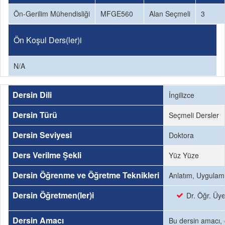
Ön-Gerilim Mühendisliği
MFGE560
Alan Seçmeli
3
Ön Koşul Ders(ler)i
N/A
Dersin Dili
İngilizce
Dersin Türü
Seçmeli Dersler
Dersin Seviyesi
Doktora
Ders Verilme Şekli
Yüz Yüze
Dersin Öğrenme ve Öğretme Teknikleri
Anlatım, Uygulam
Dersin Öğretmen(ler)i
Dr. Öğr. Üy
Dersin Amacı
Bu dersin amacı, ö