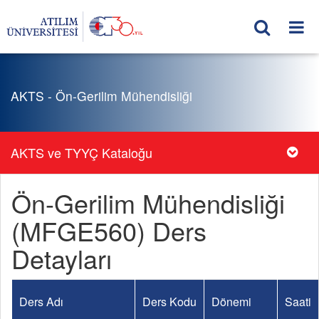
AKTS - Ön-Gerilim Mühendisliği
AKTS ve TYYÇ Kataloğu
Ön-Gerilim Mühendisliği
(MFGE560) Ders
Detayları
Ders Adı
Ders Kodu
Dönemi
Saati