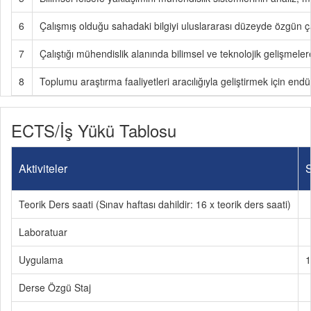
6
Çalışmış olduğu sahadaki bilgiyi uluslararası düzeyde özgün 
7
Çalıştığı mühendislik alanında bilimsel ve teknolojik gelişmeler
8
Toplumu araştırma faaliyetleri aracılığıyla geliştirmek için endü
ECTS/İş Yükü Tablosu
Aktiviteler
S
Teorik Ders saati (Sınav haftası dahildir: 16 x teorik ders saati)
Laboratuar
Uygulama
1
Derse Özgü Staj