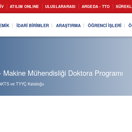
IV
ATILIM ONLINE
ULUSLARARASI
ARGEDA - TTO
SÜREKL
EMIK
İDARI BIRIMLER
ARAŞTIRMA
ÖĞRENCI İŞLERI
Ö
- Makine Mühendisliği Doktora Programı
AKTS ve TYYÇ Kataloğu