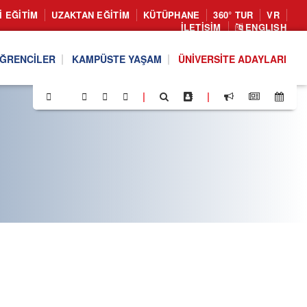
I EĞITIM
UZAKTAN EĞITIM
KÜTÜPHANE
360° TUR
VR
İLETIŞIM
ENGLISH
ĞRENCILER
KAMPÜSTE YAŞAM
ÜNIVERSITE ADAYLARI
|
|