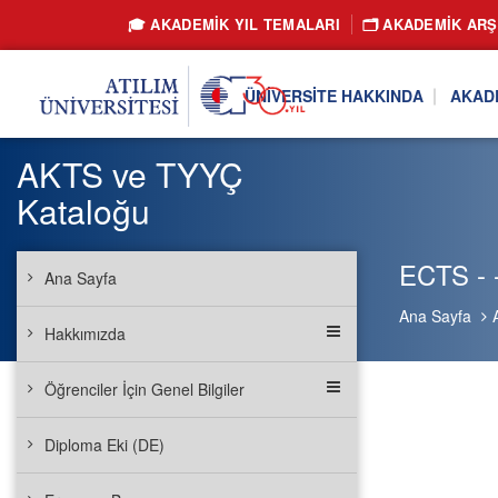
🎓 AKADEMİK YIL TEMALARI
🗂️ AKADEMIK ARŞ
ÜNIVERSITE HAKKINDA
AKAD
AKTS ve TYYÇ
Kataloğu
ECTS - 
Ana Sayfa
Ana Sayfa
Hakkımızda
Öğrenciler İçin Genel Bilgiler
Diploma Eki (DE)