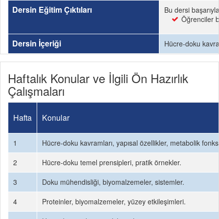
Dersin Eğitim Çıktıları
Bu dersi başarıyl
Öğrenciler bu
Dersin İçeriği
Hücre-doku kavram
Haftalık Konular ve İlgili Ön Hazırlık
Çalışmaları
Hafta
Konular
1
Hücre-doku kavramları, yapısal özellikler, metabolik fonks
2
Hücre-doku temel prensipleri, pratik örnekler.
3
Doku mühendisliği, biyomalzemeler, sistemler.
4
Proteinler, biyomalzemeler, yüzey etkileşimleri.