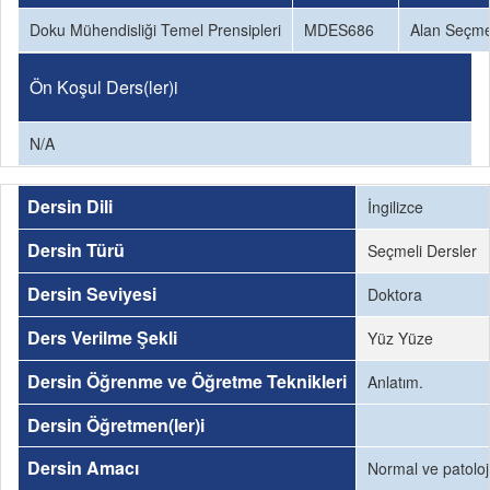
Doku Mühendisliği Temel Prensipleri
MDES686
Alan Seçme
Ön Koşul Ders(ler)i
N/A
Dersin Dili
İngilizce
Dersin Türü
Seçmeli Dersler
Dersin Seviyesi
Doktora
Ders Verilme Şekli
Yüz Yüze
Dersin Öğrenme ve Öğretme Teknikleri
Anlatım.
Dersin Öğretmen(ler)i
Dersin Amacı
Normal ve patoloji