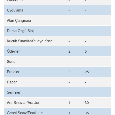
Uygulama
-
-
Alan Çalışması
-
-
Derse Özgü Staj
-
-
Küçük Sınavlar/Stüdyo Kritiği
-
-
Ödevler
2
5
Sunum
-
-
Projeler
2
25
Rapor
-
-
Seminer
-
-
Ara Sınavlar/Ara Juri
1
30
Genel Sınav/Final Juri
1
35