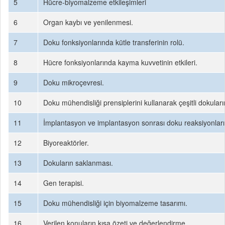
5
Hücre-biyomalzeme etkileşimleri
6
Organ kaybı ve yenilenmesi.
7
Doku fonksiyonlarında kütle transferinin rolü.
8
Hücre fonksiyonlarında kayma kuvvetinin etkileri.
9
Doku mikroçevresi.
10
Doku mühendisliği prensiplerini kullanarak çeşitli dokuları
11
İmplantasyon ve implantasyon sonrası doku reaksiyonları
12
Biyoreaktörler.
13
Dokuların saklanması.
14
Gen terapisi.
15
Doku mühendisliği için biyomalzeme tasarımı.
16
Verilen konuların kısa özeti ve değerlendirme.