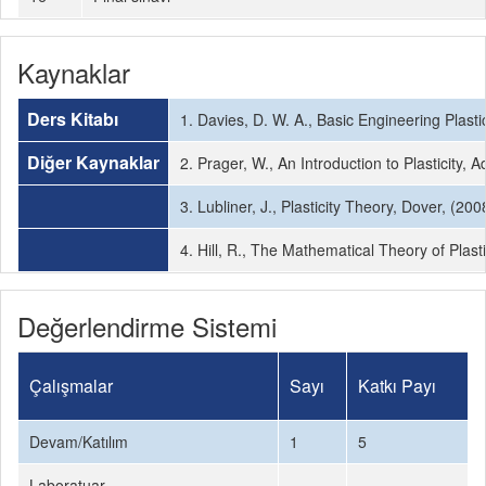
Kaynaklar
Ders Kitabı
1. Davies, D. W. A., Basic Engineering Plast
Diğer Kaynaklar
2. Prager, W., An Introduction to Plasticity, 
3. Lubliner, J., Plasticity Theory, Dover, (200
4. Hill, R., The Mathematical Theory of Plast
Değerlendirme Sistemi
Çalışmalar
Sayı
Katkı Payı
Devam/Katılım
1
5
Laboratuar
-
-