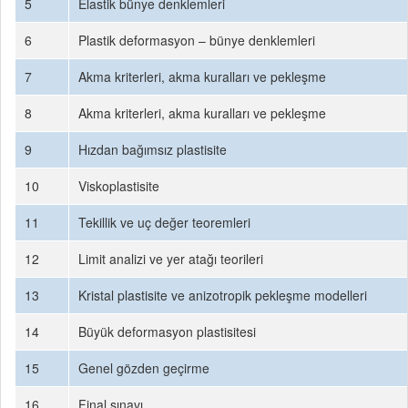
5
Elastik bünye denklemleri
6
Plastik deformasyon – bünye denklemleri
7
Akma kriterleri, akma kuralları ve pekleşme
8
Akma kriterleri, akma kuralları ve pekleşme
9
Hızdan bağımsız plastisite
10
Viskoplastisite
11
Tekillik ve uç değer teoremleri
12
Limit analizi ve yer atağı teorileri
13
Kristal plastisite ve anizotropik pekleşme modelleri
14
Büyük deformasyon plastisitesi
15
Genel gözden geçirme
16
Final sınavı