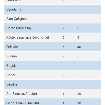
Uygulama
-
-
Alan Çalışması
-
-
Derse Özgü Staj
-
-
Küçük Sınavlar/Stüdyo Kritiği
5
5
Ödevler
5
40
Sunum
-
-
Projeler
-
-
Rapor
-
-
Seminer
-
-
Ara Sınavlar/Ara Juri
1
20
Genel Sınav/Final Juri
1
30