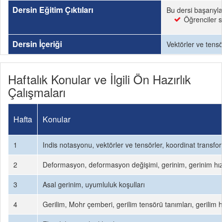
Dersin Eğitim Çıktıları
Bu dersi başarıyl
Öğrenciler s
Dersin İçeriği
Vektörler ve tens
Haftalık Konular ve İlgili Ön Hazırlık
Çalışmaları
Hafta
Konular
1
Indis notasyonu, vektörler ve tensörler, koordinat transfo
2
Deformasyon, deformasyon değişimi, gerinim, gerinim hızı,
3
Asal gerinim, uyumluluk koşulları
4
Gerilim, Mohr çemberi, gerilim tensörü tanımları, gerilim 