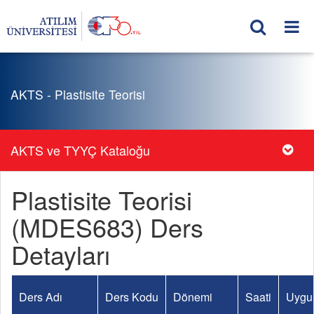
AKTS - Plastisite Teorisi
AKTS ve TYYÇ Kataloğu
Plastisite Teorisi
(MDES683) Ders
Detayları
Ders Adı
Ders Kodu
Dönemi
Saati
Uygu