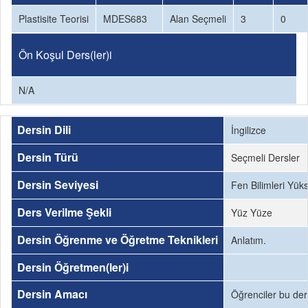
Plastisite Teorisi
MDES683
Alan Seçmeli
3
0
Ön Koşul Ders(ler)i
N/A
Dersin Dili
İngilizce
Dersin Türü
Seçmeli Dersler
Dersin Seviyesi
Fen Bilimleri Yük
Ders Verilme Şekli
Yüz Yüze
Dersin Öğrenme ve Öğretme Teknikleri
Anlatım.
Dersin Öğretmen(ler)i
Dersin Amacı
Öğrenciler bu der